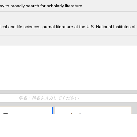
 to broadly search for scholarly literature.
edical and life sciences journal literature at the U.S. National Institutes
生物分類ツリー
生物出現レコード