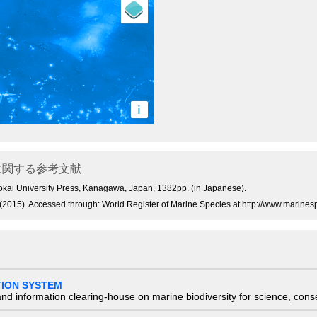
i
関する参考文献
 Tokai University Press, Kanagawa, Japan, 1382pp. (in Japanese).
(2015). Accessed through: World Register of Marine Species at http://www.marin
TION SYSTEM
nd information clearing-house on marine biodiversity for science, con