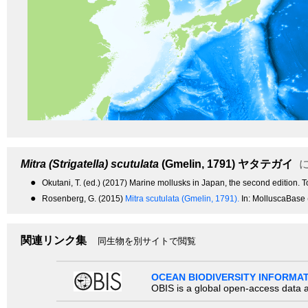
Mitra (Strigatella) scutulata
(Gmelin, 1791)
ヤタテガイ
に
●
Okutani, T. (ed.) (2017) Marine mollusks in Japan, the second edition.
●
Rosenberg, G. (2015)
Mitra scutulata (Gmelin, 1791).
In: MolluscaBase 
関連リンク集
同生物を別サイトで閲覧
OCEAN BIODIVERSITY INFORMA
OBIS is a global open-access data a