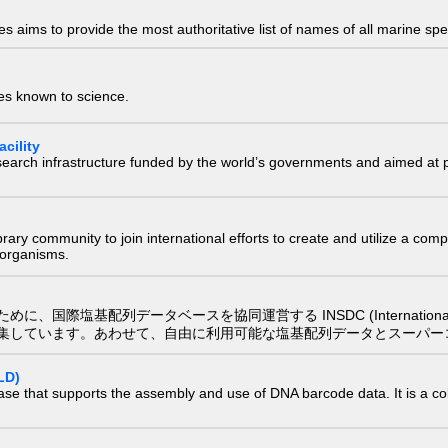
 aims to provide the most authoritative list of names of all marine spec
ies known to science.
cility
research infrastructure funded by the world’s governments and aimed a
e library community to join international efforts to create and utilize a 
) organisms.
配列データベースを協同運営する INSDC (International Nucleotide
集しています。あわせて、自由に利用可能な塩基配列データとスーパー
LD)
ase that supports the assembly and use of DNA barcode data. It is a col