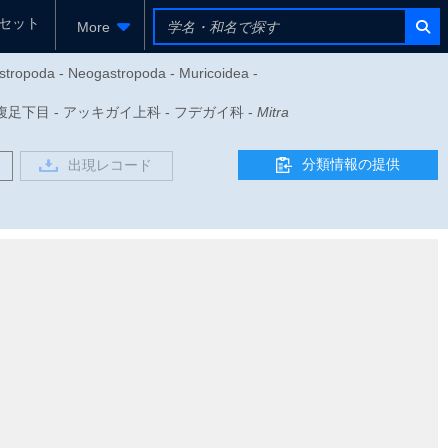
セット
More
stropoda - Neogastropoda - Muricoidea -
 - 新腹足下目 - アッキガイ上科 - フデガイ科 -
Mitra
分類情報の提供
出現レコード