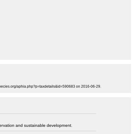
especies.org/aphia.php?p=taxdetails&id=590683 on 2016-06-29.
servation and sustainable development.