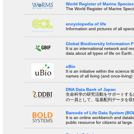
World Register of Marine Species
The World Register of Marine Species
encyclopedia of life
Information and pictures of all spec
Global Biodiversity Information Fa
It is an international network and 
data about all types of life on Earth.
uBio
It is an initiative within the scienc
names of all living (and once-living
DNA Data Bank of Japan
生命科学の研究活動をサポートするために、国際塩基
の一員として、塩基配列データを収
Barcode of Life Data System (BO
It is an online workbench and datab
public resource for citizens at large.