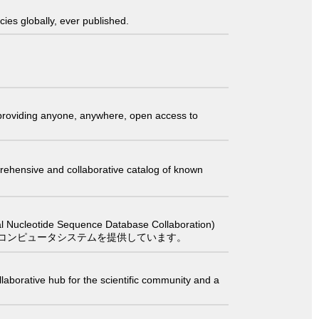
ies globally, ever published.
t providing anyone, anywhere, open access to
comprehensive and collaborative catalog of known
 Sequence Database Collaboration)
コンピュータシステムを提供しています。
laborative hub for the scientific community and a