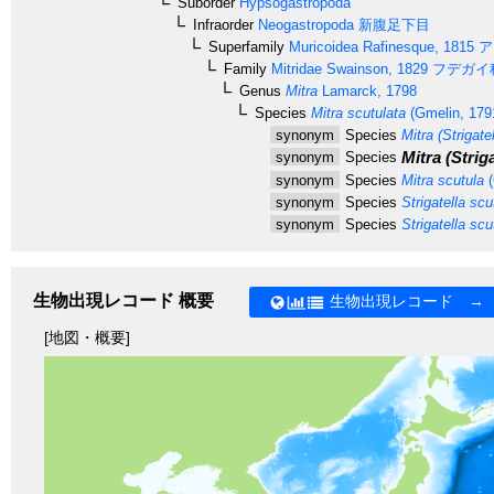
Suborder
Hypsogastropoda
Infraorder
Neogastropoda
新腹足下目
Superfamily
Muricoidea
Rafinesque, 1815
ア
Family
Mitridae
Swainson, 1829
フデガイ
Genus
Mitra
Lamarck, 1798
Species
Mitra scutulata
(Gmelin, 179
synonym
Species
Mitra (Strigate
Mitra (Striga
synonym
Species
synonym
Species
Mitra scutula
(
synonym
Species
Strigatella scu
synonym
Species
Strigatella scu
生物出現レコード 概要
生物出現レコード →
[地図・概要]