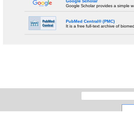
Google Scholar
Google Scholar provides a simple way
PubMed Central® (PMC)
It is a free full-text archive of biom