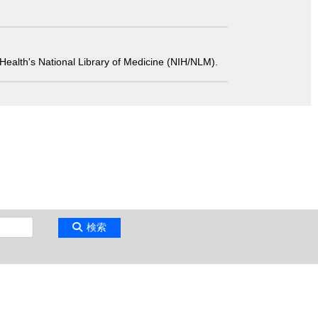
 of Health's National Library of Medicine (NIH/NLM).
検索