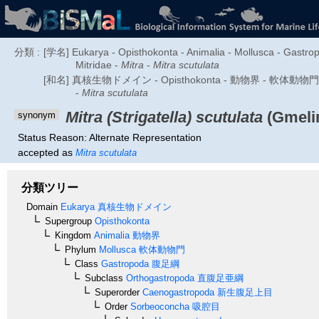
分類 :
[学名] Eukarya - Opisthokonta - Animalia - Mollusca - Gastr
Mitridae -
Mitra
-
Mitra scutulata
[和名] 真核生物ドメイン - Opisthokonta - 動物界 - 軟体動物
-
Mitra scutulata
Mitra (Strigatella) scutulata
(Gmelin
synonym
Status Reason: Alternate Representation
accepted as
Mitra scutulata
分類ツリー
Domain
Eukarya
真核生物ドメイン
Supergroup
Opisthokonta
Kingdom
Animalia
動物界
Phylum
Mollusca
軟体動物門
Class
Gastropoda
腹足綱
Subclass
Orthogastropoda
直腹足亜綱
Superorder
Caenogastropoda
新生腹足上目
Order
Sorbeoconcha
吸腔目