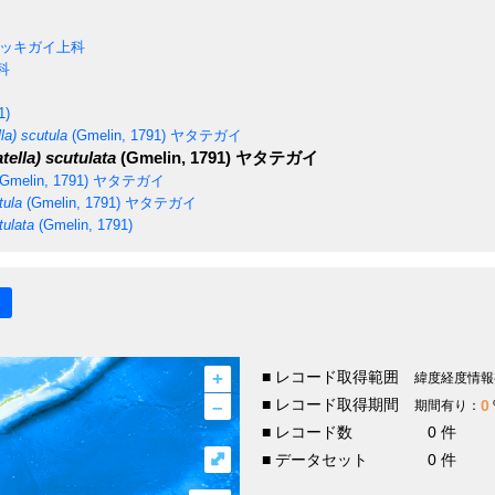
ッキガイ上科
科
1)
lla) scutula
(Gmelin, 1791)
ヤタテガイ
tella) scutulata
(Gmelin, 1791)
ヤタテガイ
Gmelin, 1791)
ヤタテガイ
tula
(Gmelin, 1791)
ヤタテガイ
tulata
(Gmelin, 1791)
+
■ レコード取得範囲
緯度経度情報
–
■ レコード取得期間
0
期間有り：
■ レコード数
0 件
⤢
■ データセット
0 件