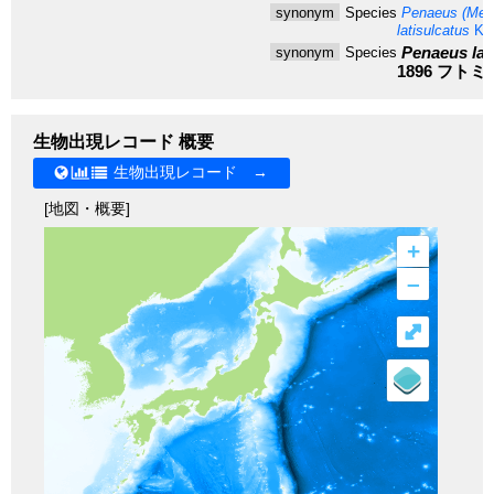
synonym
Species
Penaeus (Meli
latisulcatus
Kis
Penaeus lat
synonym
Species
1896
フトミ
生物出現レコード 概要
生物出現レコード →
[地図・概要]
+
–
⤢