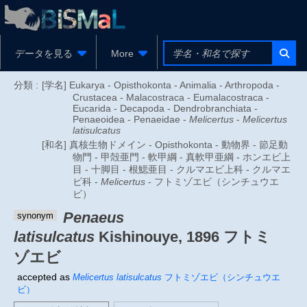
データを見る
More
分類 :
[学名] Eukarya - Opisthokonta - Animalia - Arthropoda -
Crustacea - Malacostraca - Eumalacostraca -
Eucarida - Decapoda - Dendrobranchiata -
Penaeoidea - Penaeidae -
Melicertus
-
Melicertus
latisulcatus
[和名] 真核生物ドメイン - Opisthokonta - 動物界 - 節足動
物門 - 甲殻亜門 - 軟甲綱 - 真軟甲亜綱 - ホンエビ上
目 - 十脚目 - 根鰓亜目 - クルマエビ上科 - クルマエ
ビ科 -
Melicertus
- フトミゾエビ（シンチュウエ
ビ）
Penaeus
synonym
latisulcatus
Kishinouye, 1896
フトミ
ゾエビ
accepted as
Melicertus latisulcatus
フトミゾエビ（シンチュウエ
ビ）