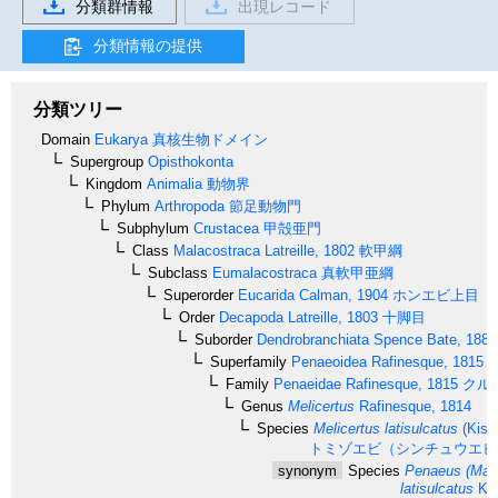
分類群情報
出現レコード
分類情報の提供
分類ツリー
Domain
Eukarya
真核生物ドメイン
Supergroup
Opisthokonta
Kingdom
Animalia
動物界
Phylum
Arthropoda
節足動物門
Subphylum
Crustacea
甲殻亜門
Class
Malacostraca
Latreille, 1802
軟甲綱
Subclass
Eumalacostraca
真軟甲亜綱
Superorder
Eucarida
Calman, 1904
ホンエビ上目
Order
Decapoda
Latreille, 1803
十脚目
Suborder
Dendrobranchiata
Spence Bate, 1888
Superfamily
Penaeoidea
Rafinesque, 1815
Family
Penaeidae
Rafinesque, 1815
クル
Genus
Melicertus
Rafinesque, 1814
Species
Melicertus latisulcatus
(Kish
トミゾエビ（シンチュウエビ
synonym
Species
Penaeus (Mar
latisulcatus
Kis