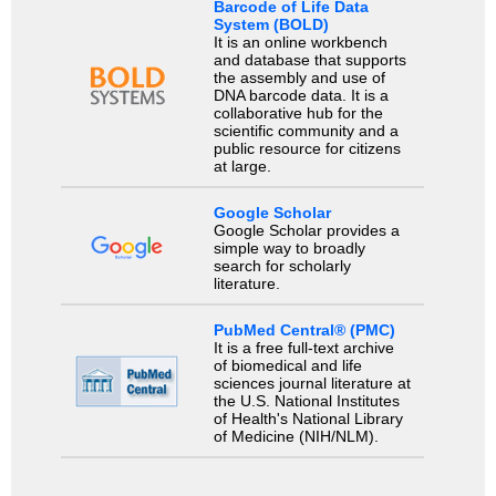
Barcode of Life Data
System (BOLD)
It is an online workbench
and database that supports
the assembly and use of
DNA barcode data. It is a
collaborative hub for the
scientific community and a
public resource for citizens
at large.
Google Scholar
Google Scholar provides a
simple way to broadly
search for scholarly
literature.
PubMed Central® (PMC)
It is a free full-text archive
of biomedical and life
sciences journal literature at
the U.S. National Institutes
of Health's National Library
of Medicine (NIH/NLM).