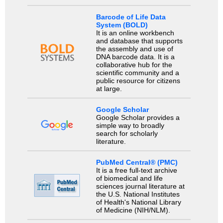
Barcode of Life Data
System (BOLD)
It is an online workbench
and database that supports
the assembly and use of
DNA barcode data. It is a
collaborative hub for the
scientific community and a
public resource for citizens
at large.
Google Scholar
Google Scholar provides a
simple way to broadly
search for scholarly
literature.
PubMed Central® (PMC)
It is a free full-text archive
of biomedical and life
sciences journal literature at
the U.S. National Institutes
of Health's National Library
of Medicine (NIH/NLM).