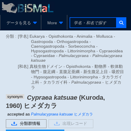
データを見る
More
分類 :
[学名] Eukarya - Opisthokonta - Animalia - Mollusca -
Gastropoda - Orthogastropoda -
Caenogastropoda - Sorbeoconcha -
Hypsogastropoda - Littorinimorpha - Cypraeoidea
- Cypraeidae -
Palmulacypraea
-
Palmulacypraea
katsuae
[和名] 真核生物ドメイン - Opisthokonta - 動物界 - 軟体動
物門 - 腹足綱 - 直腹足亜綱 - 新生腹足上目 - 吸腔目
- Hypsogastropoda - Littorinimorpha - タカラガイ
上科 - タカラガイ科 -
Palmulacypraea
- ヒメダカ
ラ
Cypraea katsuae
(Kuroda,
synonym
1960)
ヒメダカラ
accepted as
Palmulacypraea katsuae
ヒメダカラ
分類群情報
出現レコード