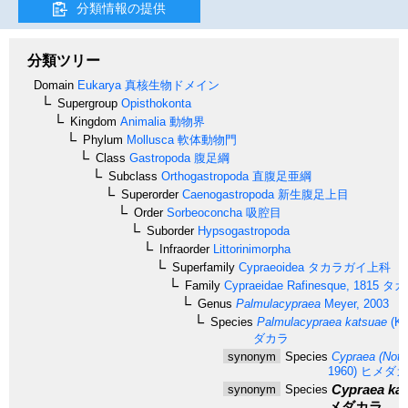
分類情報の提供
分類ツリー
Domain
Eukarya
真核生物ドメイン
Supergroup
Opisthokonta
Kingdom
Animalia
動物界
Phylum
Mollusca
軟体動物門
Class
Gastropoda
腹足綱
Subclass
Orthogastropoda
直腹足亜綱
Superorder
Caenogastropoda
新生腹足上目
Order
Sorbeoconcha
吸腔目
Suborder
Hypsogastropoda
Infraorder
Littorinimorpha
Superfamily
Cypraeoidea
タカラガイ上科
Family
Cypraeidae
Rafinesque, 1815
タカ
Genus
Palmulacypraea
Meyer, 2003
Species
Palmulacypraea katsuae
(Ku
ダカラ
synonym
Species
Cypraea (Nota
1960)
ヒメダカ
Cypraea kat
synonym
Species
メダカラ