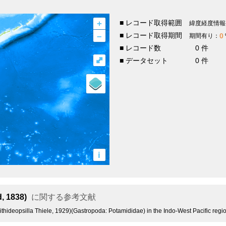
+
■ レコード取得範囲
緯度経度情報
–
■ レコード取得期間
0
期間有り：
■ レコード数
0 件
⤢
■ データセット
0 件
i
, 1838)
に関する参考文献
ithideopsilla Thiele, 1929)(Gastropoda: Potamididae) in the Indo-West Pacific reg