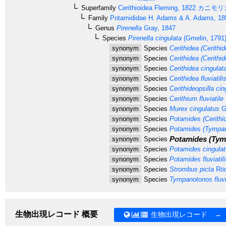
Superfamily
Cerithioidea
Fleming, 1822
カニモリ
Family
Potamididae
H. Adams & A. Adams, 18
Genus
Pirenella
Gray, 1847
Species
Pirenella cingulata
(Gmelin, 1791
synonym
Species
Cerithidea (Cerithid
synonym
Species
Cerithidea (Cerithid
synonym
Species
Cerithidea cingulat
synonym
Species
Cerithidea fluviatili
synonym
Species
Cerithideopsilla cin
synonym
Species
Cerithium fluviatile
synonym
Species
Murex cingulatus
G
synonym
Species
Potamides (Cerithide
synonym
Species
Potamides (Tympan
Potamides (Tymp
synonym
Species
synonym
Species
Potamides cingula
synonym
Species
Potamides fluviatili
synonym
Species
Strombus picta
Röd
synonym
Species
Tympanotonos fluvia
生物出現レコード 概要
生物出現レコード →