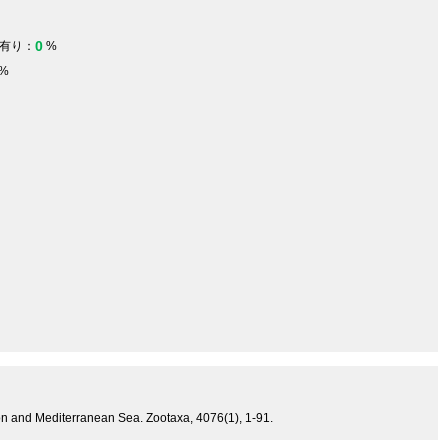
0
有り：
%
%
ion and Mediterranean Sea. Zootaxa, 4076(1), 1-91.