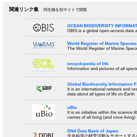
関連リンク集
同生物を別サイトで閲覧
OCEAN BIODIVERSITY INFORMA
OBIS is a global open-access data a
World Register of Marine Species
The World Register of Marine Species
encyclopedia of life
Information and pictures of all spec
Global Biodiversity Information Fa
It is an international network and 
data about all types of life on Earth.
uBio
It is an initiative within the scienc
names of all living (and once-living
DNA Data Bank of Japan
生命科学の研究活動をサポートするために、国際塩基