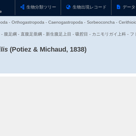
生物分類ツリー
生物出現レコード
データ
poda - Orthogastropoda - Caenogastropoda - Sorbeoconcha - Cerithioi
体動物門 - 腹足綱 - 直腹足亜綱 - 新生腹足上目 - 吸腔目 - カニモリガイ上科
lis
(Potiez & Michaud, 1838)