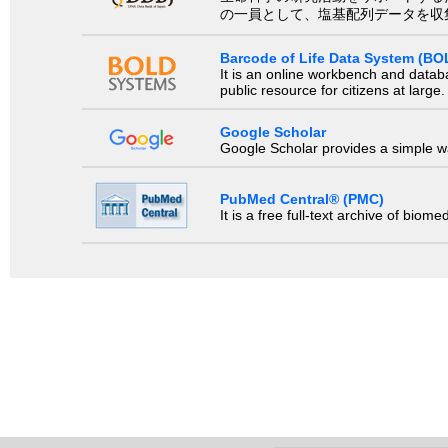
の一員として、塩基配列データを収
Barcode of Life Data System (BO
It is an online workbench and datab
public resource for citizens at large.
Google Scholar
Google Scholar provides a simple way
PubMed Central® (PMC)
It is a free full-text archive of biom