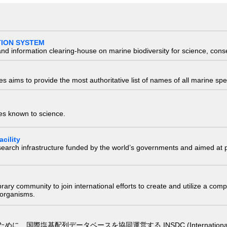
TION SYSTEM
nd information clearing-house on marine biodiversity for science, con
 aims to provide the most authoritative list of names of all marine spec
ies known to science.
cility
research infrastructure funded by the world’s governments and aimed a
e library community to join international efforts to create and utilize a 
) organisms.
配列データベースを協同運営する INSDC (International Nucleotide