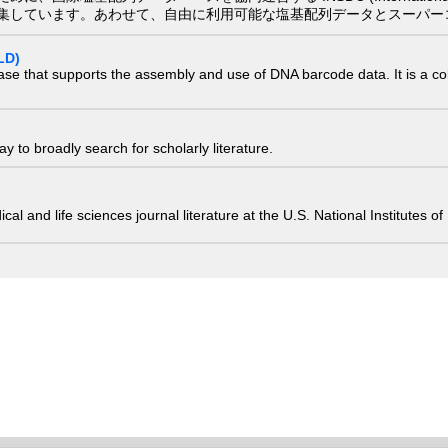
集しています。あわせて、自由に利用可能な塩基配列データとスーパー
LD)
ase that supports the assembly and use of DNA barcode data. It is a col
 to broadly search for scholarly literature.
edical and life sciences journal literature at the U.S. National Institutes