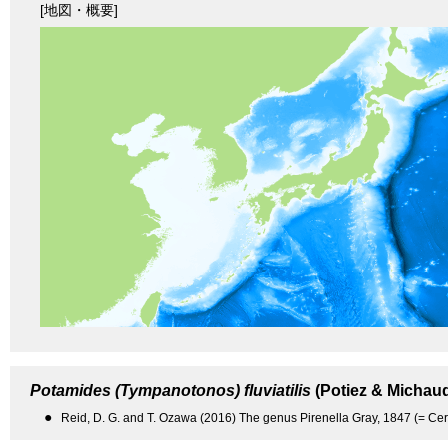
[地図・概要]
Potamides (Tympanotonos) fluviatilis
(Potiez & Michaud
●
Reid, D. G. and T. Ozawa (2016) The genus Pirenella Gray, 1847 (= Cer