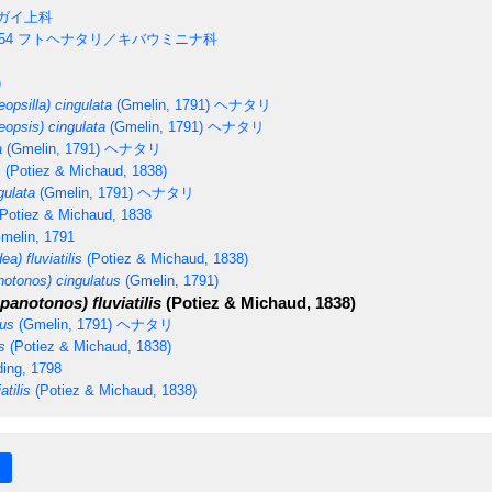
ガイ上科
54
フトヘナタリ／キバウミニナ科
)
eopsilla) cingulata
(Gmelin, 1791)
ヘナタリ
eopsis) cingulata
(Gmelin, 1791)
ヘナタリ
a
(Gmelin, 1791)
ヘナタリ
s
(Potiez & Michaud, 1838)
gulata
(Gmelin, 1791)
ヘナタリ
Potiez & Michaud, 1838
melin, 1791
a) fluviatilis
(Potiez & Michaud, 1838)
otonos) cingulatus
(Gmelin, 1791)
anotonos) fluviatilis
(Potiez & Michaud, 1838)
tus
(Gmelin, 1791)
ヘナタリ
s
(Potiez & Michaud, 1838)
ing, 1798
tilis
(Potiez & Michaud, 1838)