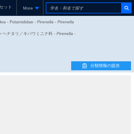
セット
More
dea - Potamididae -
Pirenella
-
Pirenella
 - フトヘナタリ／キバウミニナ科 -
Pirenella
-
分類情報の提供