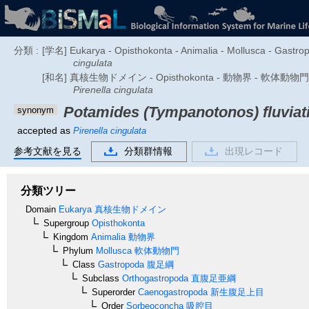
分類 :
[学名] Eukarya - Opisthokonta - Animalia - Mollusca - Gastro
cingulata
[和名] 真核生物ドメイン - Opisthokonta - 動物界 - 軟
Pirenella cingulata
Potamides (Tympanotonos) fluviati
synonym
accepted as
Pirenella cingulata
参考文献を見る
分類群情報
出現レコード
分類ツリー
Domain
Eukarya
真核生物ドメイン
Supergroup
Opisthokonta
Kingdom
Animalia
動物界
Phylum
Mollusca
軟体動物門
Class
Gastropoda
腹足綱
Subclass
Orthogastropoda
直腹足亜綱
Superorder
Caenogastropoda
新生腹足上目
Order
Sorbeoconcha
吸腔目