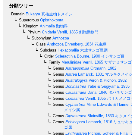
分類ツリー
Domain
Eukarya
真核生物ドメイン
Supergroup
Opisthokonta
Kingdom
Animalia
動物界
Phylum
Cnidaria
Verrill, 1865
刺胞動物門
Subphylum
Anthozoa
Class
Anthozoa
Ehrenberg, 1834
花虫綱
Subclass
Hexacorallia
六放サンゴ亜綱
Order
Scleractinia
Bourne, 1900
イシサンゴ目
Family
Merulinidae
Verrill, 1865
サザナミサンゴ
Genus
Astraeosmilia
Ortmann, 1982
Genus
Astrea
Lamarck, 1801
マルキクメイシ
Genus
Australogyra
Veron & Pichon, 1982
Genus
Boninastrea
Yabe & Sugiyama, 1935
Genus
Caulastraea
Dana, 1846
タバネサンゴ
Genus
Coelastrea
Verrill, 1866
パリカメノコキ
Genus
Cyphastrea
Milne Edwards & Haime, 1
メイシ属
Genus
Dipsastraea
Blainville, 1830
キクメイシ
Genus
Echinopora
Lamarck, 1816
リュウキュ
ゴ属
Genus
Erythrastrea
Pichon, Scheer & Pillai, 1