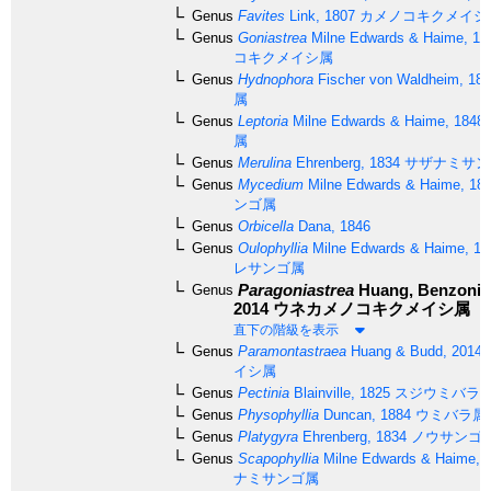
Genus
Favites
Link, 1807
カメノコキクメイシ
Genus
Goniastrea
Milne Edwards & Haime, 18
コキクメイシ属
Genus
Hydnophora
Fischer von Waldheim, 18
属
Genus
Leptoria
Milne Edwards & Haime, 1848
属
Genus
Merulina
Ehrenberg, 1834
サザナミサン
Genus
Mycedium
Milne Edwards & Haime, 18
ンゴ属
Genus
Orbicella
Dana, 1846
Genus
Oulophyllia
Milne Edwards & Haime, 18
レサンゴ属
Paragoniastrea
Huang, Benzoni 
Genus
2014
ウネカメノコキクメイシ属
直下の階級を表示
Genus
Paramontastraea
Huang & Budd, 2014
イシ属
Genus
Pectinia
Blainville, 1825
スジウミバラ
Genus
Physophyllia
Duncan, 1884
ウミバラ属
Genus
Platygyra
Ehrenberg, 1834
ノウサンゴ
Genus
Scapophyllia
Milne Edwards & Haime, 
ナミサンゴ属