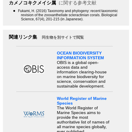
カメノコキクメイシ属
に関する参考文献
●
Fukami, H. (2016) Taxonomy and phylogeny: recent taxonomic
revision of the zooxanthellate scleractinian corals. Biological
Science, 67(4), 201-215 (in Japanese).
関連リンク集
同生物を別サイトで閲覧
OCEAN BIODIVERSITY
INFORMATION SYSTEM
OBIS is a global open-
access data and
information clearing-house
on marine biodiversity for
science, conservation and
sustainable development.
World Register of Marine
Species
The World Register of
Marine Species aims to
provide the most
authoritative list of names of
all marine species globally,
ever published.