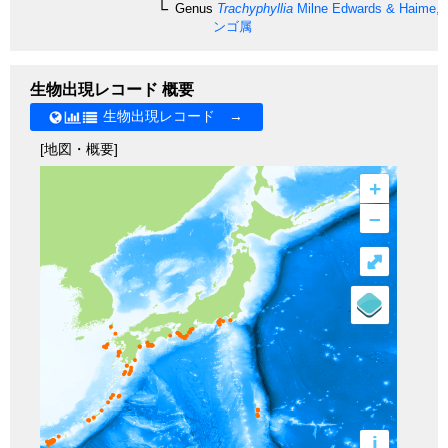
Genus
Trachyphyllia
Milne Edwards & Haime, 
ンゴ属
生物出現レコード 概要
生物出現レコード →
[地図・概要]
+
–
⤢
i