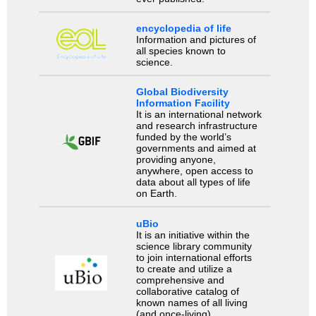
encyclopedia of life
Information and pictures of
all species known to
science.
Global Biodiversity
Information Facility
It is an international network
and research infrastructure
funded by the world’s
governments and aimed at
providing anyone,
anywhere, open access to
data about all types of life
on Earth.
uBio
It is an initiative within the
science library community
to join international efforts
to create and utilize a
comprehensive and
collaborative catalog of
known names of all living
(and once-living)