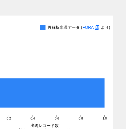
再解析水温データ (
FORA
より)
0.2
0.4
0.6
0.8
1.0
出現レコード数