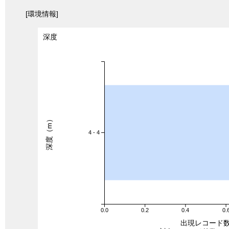
[環境情報]
深度
深度（m）
4 - 4
0.0
0.2
0.4
0.
出現レコード