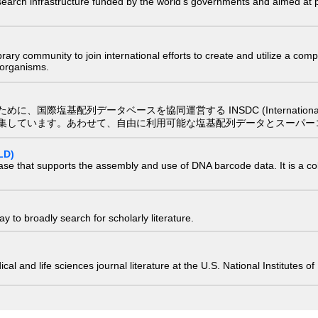
research infrastructure funded by the world’s governments and aimed a
e library community to join international efforts to create and utilize a 
) organisms.
配列データベースを協同運営する INSDC (International Nucleotide
集しています。あわせて、自由に利用可能な塩基配列データとスーパー
LD)
ase that supports the assembly and use of DNA barcode data. It is a col
 to broadly search for scholarly literature.
edical and life sciences journal literature at the U.S. National Institutes