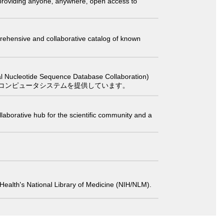
t providing anyone, anywhere, open access to
comprehensive and collaborative catalog of known
 Sequence Database Collaboration)
コンピュータシステムを提供しています。
laborative hub for the scientific community and a
 of Health's National Library of Medicine (NIH/NLM).