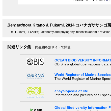
Bernardpora
Kitano & Fukami, 2014
コハナガササンゴ
●
Fukami, H. (2016) Taxonomy and phylogeny: recent taxonomic revision of
関連リンク集
同生物を別サイトで閲覧
OCEAN BIODIVERSITY INFORMA
OBIS is a global open-access data a
World Register of Marine Species
The World Register of Marine Species
encyclopedia of life
Information and pictures of all spec
Global Biodiversity Information Fa