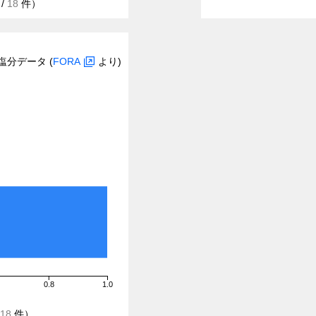
/
18
件）
塩分データ (
FORA
より)
0.8
1.0
18
件）