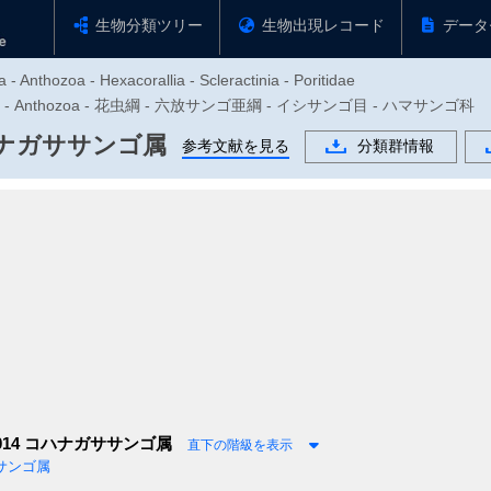
生物分類ツリー
生物出現レコード
データ
- Anthozoa - Hexacorallia - Scleractinia - Poritidae
門 - Anthozoa - 花虫綱 - 六放サンゴ亜綱 - イシサンゴ目 - ハマサンゴ科
ナガササンゴ属
参考文献を見る
分類群情報
014
コハナガササンゴ属
直下の階級を表示
サンゴ属