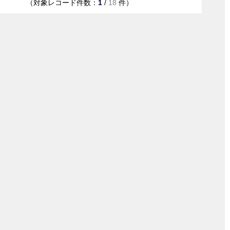
（対象レコード件数：
1
/
18
件）