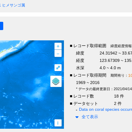
1
ヒメサンゴ属
+
■ レコード取得範囲
緯度経度情報
–
緯度
24.31942 ~ 33.6
経度
123.67309 ~ 135
⤢
水深
4.0 ~ 4.0 m
■ レコード取得期間
1
期間有り：
1969 ~ 2016
* データの最終更新日：2021/04/14
■ レコード数
18 件
■ データセット
2 件
Data on coral species occur
全て表示
i