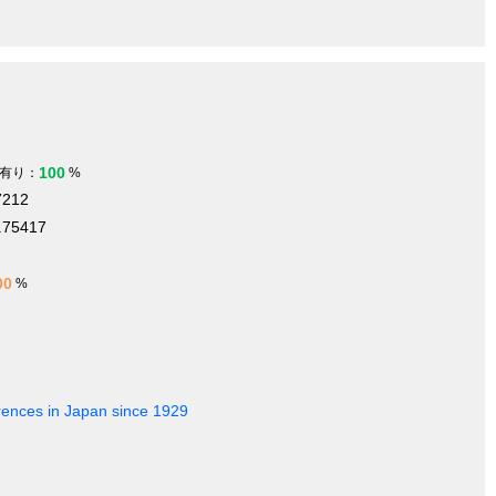
100
有り：
%
7212
.75417
00
%
rences in Japan since 1929