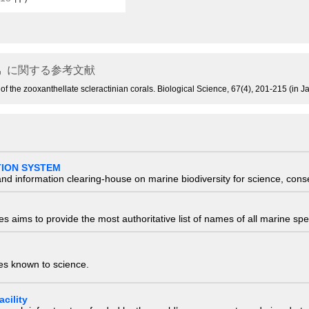
属
に関する参考文献
 the zooxanthellate scleractinian corals. Biological Science, 67(4), 201-215 (in J
TION SYSTEM
nd information clearing-house on marine biodiversity for science, con
 aims to provide the most authoritative list of names of all marine spec
ies known to science.
cility