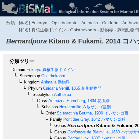
分類 :
[学名] Eukarya - Opisthokonta - Animalia - Cnidaria - Anthozoa 
[和名] 真核生物ドメイン - Opisthokonta - 動物界 - 刺胞動物
Bernardpora
Kitano & Fukami, 2014
コハ
分類ツリー
Domain
Eukarya
真核生物ドメイン
Supergroup
Opisthokonta
Kingdom
Animalia
動物界
Phylum
Cnidaria
Verrill, 1865
刺胞動物門
Subphylum
Anthozoa
Class
Anthozoa
Ehrenberg, 1834
花虫綱
Subclass
Hexacorallia
六放サンゴ亜綱
Order
Scleractinia
Bourne, 1900
イシサンゴ目
Family
Poritidae
Gray, 1842
ハマサンゴ科
Bernardpora
Kitano & Fukami, 2
Genus
Genus
Goniopora
de Blainville, 1830
ハナガサ
Genus
Porites
Link, 1807
ハマサンゴ属