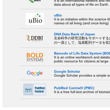
It is an international network and 
data about all types of life on Earth.
uBio
It is an initiative within the scienc
names of all living (and once-living
DNA Data Bank of Japan
生命科学の研究活動をサポートするために、国際塩基
の一員として、塩基配列データを収
Barcode of Life Data System (BO
It is an online workbench and datab
public resource for citizens at large.
Google Scholar
Google Scholar provides a simple way
PubMed Central® (PMC)
It is a free full-text archive of biom