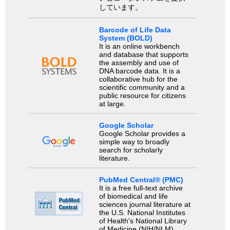
しています。
Barcode of Life Data
System (BOLD)
It is an online workbench
and database that supports
the assembly and use of
DNA barcode data. It is a
collaborative hub for the
scientific community and a
public resource for citizens
at large.
Google Scholar
Google Scholar provides a
simple way to broadly
search for scholarly
literature.
PubMed Central® (PMC)
It is a free full-text archive
of biomedical and life
sciences journal literature at
the U.S. National Institutes
of Health's National Library
of Medicine (NIH/NLM).