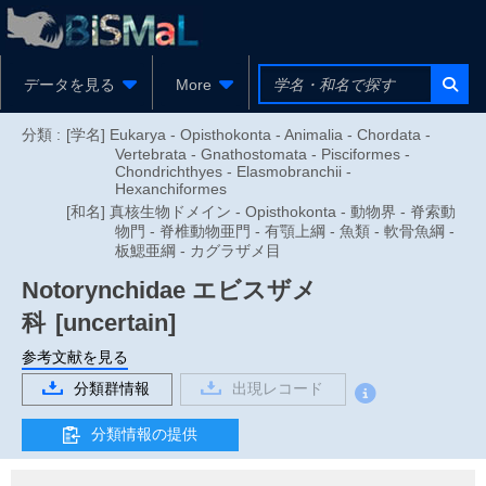
データを見る
More
分類 :
[学名] Eukarya - Opisthokonta - Animalia - Chordata -
Vertebrata - Gnathostomata - Pisciformes -
Chondrichthyes - Elasmobranchii -
Hexanchiformes
[和名] 真核生物ドメイン - Opisthokonta - 動物界 - 脊索動
物門 - 脊椎動物亜門 - 有顎上綱 - 魚類 - 軟骨魚綱 -
板鰓亜綱 - カグラザメ目
Notorynchidae
エビスザメ
科
[uncertain]
参考文献を見る
分類群情報
出現レコード
分類情報の提供