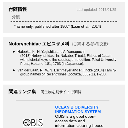
付随情報
Last updated
2017/01/25
分類
"name only, published after 1960" (Laan et al., 2014)
Notorynchidae
エビスザメ科
に関する参考文献
●
Hatooka, K., N. Yagishita and A. Yamaguchi
(2013) Notorynchidae. In: Nakabo, T. (ed.), Fishes of Japan
with pictorial keys to the species, third edition. Tokai University
Press, Hadano, 181, 1763 (in Japanese).
●
Van der Laan, R., W. N. Eschmeyer and R. Fricke (2014) Family-
group names of Recent fishes. Zootaxa, 3882(1), 1-230.
関連リンク集
同生物を別サイトで閲覧
OCEAN BIODIVERSITY
INFORMATION SYSTEM
OBIS is a global open-
access data and
information clearing-house