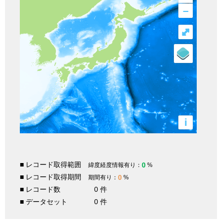
–
⤢
i
■ レコード取得範囲
0
緯度経度情報有り：
%
■ レコード取得期間
0
期間有り：
%
■ レコード数
0 件
■ データセット
0 件