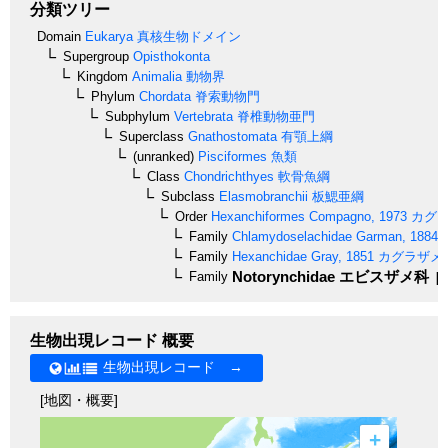
分類ツリー
Domain
Eukarya
真核生物ドメイン
Supergroup
Opisthokonta
Kingdom
Animalia
動物界
Phylum
Chordata
脊索動物門
Subphylum
Vertebrata
脊椎動物亜門
Superclass
Gnathostomata
有顎上綱
(unranked)
Pisciformes
魚類
Class
Chondrichthyes
軟骨魚綱
Subclass
Elasmobranchii
板鰓亜綱
Order
Hexanchiformes
Compagno, 1973
カグラ
Family
Chlamydoselachidae
Garman, 1884
Family
Hexanchidae
Gray, 1851
カグラザメ
Notorynchidae
エビスザメ科
Family
[u
生物出現レコード 概要
生物出現レコード →
[地図・概要]
+