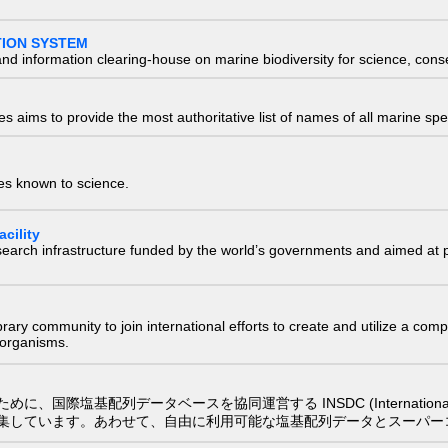
TION SYSTEM
nd information clearing-house on marine biodiversity for science, con
 aims to provide the most authoritative list of names of all marine spec
ies known to science.
cility
research infrastructure funded by the world’s governments and aimed a
e library community to join international efforts to create and utilize a 
) organisms.
配列データベースを協同運営する INSDC (International Nucleotide
集しています。あわせて、自由に利用可能な塩基配列データとスーパー