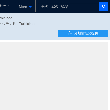
セット
More
rbininae
テン科 - Turbininae
分類情報の提供