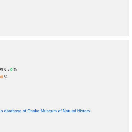
0
有り：
%
00
%
en database of Osaka Museum of Natutal History