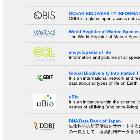
OCEAN BIODIVERSITY INFORMA
OBIS is a global open-access data a
World Register of Marine Species
The World Register of Marine Species
encyclopedia of life
Information and pictures of all spec
Global Biodiversity Information Fa
It is an international network and 
data about all types of life on Earth.
uBio
It is an initiative within the scienc
names of all living (and once-living
DNA Data Bank of Japan
生命科学の研究活動をサポートするために、国際塩基
の一員として、塩基配列データを収