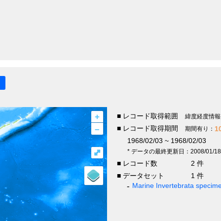
+
■ レコード取得範囲
緯度経度情報
–
■ レコード取得期間
1
期間有り：
1968/02/03 ~ 1968/02/03
⤢
* データの最終更新日：2008/01/18
■ レコード数
2 件
■ データセット
1 件
Marine Invertebrata specim