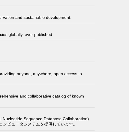
servation and sustainable development.
ies globally, ever published.
t providing anyone, anywhere, open access to
comprehensive and collaborative catalog of known
 Sequence Database Collaboration)
コンピュータシステムを提供しています。