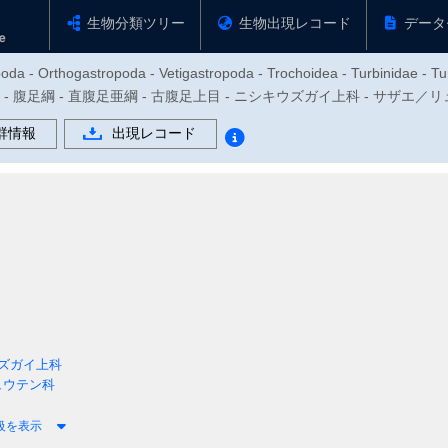
生物分類ツリー
生物出現レコード
データ
oda - Orthogastropoda - Vetigastropoda - Trochoidea - Turbinidae - Tu
物門 - 腹足綱 - 直腹足亜綱 - 古腹足上目 - ニシキウズガイ上科 - サザエ／リュウ
群情報
出現レコード
ズガイ上科
ュウテン科
級を表示