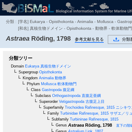
分類 :
[学名] Eukarya - Opisthokonta - Animalia - Mollusca - Gastrop
[和名] 真核生物ドメイン - Opisthokonta - 動物界 - 軟体動
Astraea
Röding, 1798
参考文献を見る
分類
分類ツリー
Domain
Eukarya
真核生物ドメイン
Supergroup
Opisthokonta
Kingdom
Animalia
動物界
Phylum
Mollusca
軟体動物門
Class
Gastropoda
腹足綱
Subclass
Orthogastropoda
直腹足亜綱
Superorder
Vetigastropoda
古腹足上目
Superfamily
Trochoidea
Rafinesque, 1815
ニシキウ
Family
Turbinidae
Rafinesque, 1815
サザエ／リ
Subfamily
Turbininae
Rafinesque, 1815
Astraea
Röding, 1798
Genus
直下の階
Genus
Astralium
Link, 1807