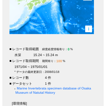
i
■ レコード取得範囲
0
緯度経度情報有り：
%
水深
15.24 ~ 15.24 m
■ レコード取得期間
100
期間有り：
%
1971/04 ~ 1975/01/01
* データの最終更新日：2008/01/18
■ レコード数
4 件
■ データセット
1 件
Marine Invertebrata specimen database of Osaka
Museum of Natutal History
[環境情報]