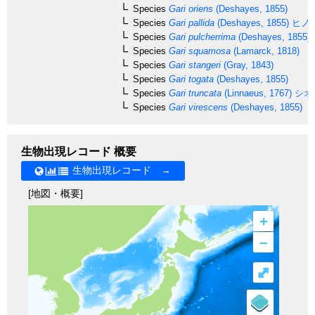
Species
Gari oriens
(Deshayes, 1855)
Species
Gari pallida
(Deshayes, 1855)
ヒノ
Species
Gari pulcherrima
(Deshayes, 1855)
Species
Gari squamosa
(Lamarck, 1818)
Species
Gari stangeri
(Gray, 1843)
Species
Gari togata
(Deshayes, 1855)
Species
Gari truncata
(Linnaeus, 1767)
シオ
Species
Gari virescens
(Deshayes, 1855)
生物出現レコード 概要
生物出現レコード →
[地図・概要]
+
–
⤢