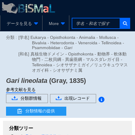
データを見る
More
分類 :
[学名] Eukarya - Opisthokonta - Animalia - Mollusca -
Bivalvia - Heterodonta - Veneroida - Tellinoidea -
Psammobiidae -
Gari
[和名] 真核生物ドメイン - Opisthokonta - 動物界 - 軟体動
物門 - 二枚貝綱 - 異歯亜綱 - マルスダレガイ目 -
Tellinoidea - シオサザナミガイ／リュウキュウマス
オガイ科 - シオサザナミ属
Gari lineolata
(Gray, 1835)
参考文献を見る
分類群情報
出現レコード
分類情報の提供
分類ツリー