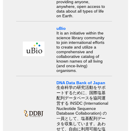
providing anyone,
anywhere, open access to
data about all types of life
on Earth.
uBio
It is an initiative within the
science library community
to join international efforts
to create and utilize a
comprehensive and
collaborative catalog of
known names of all living
(and once-living)
organisms.
DNA Data Bank of Japan
生命科学の研究活動をサポ
ートするために、国際塩基
配列データベースを協同運
営する INSDC (International
Nucleotide Sequence
Database Collaboration) の
一員として、塩基配列デー
タを収集しています。あわ
せて、自由に利用可能な塩