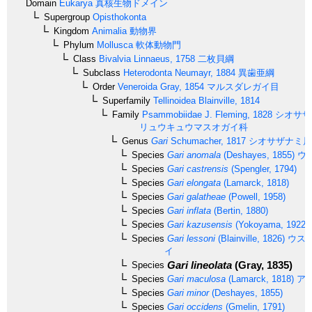
Domain
Eukarya
真核生物ドメイン
Supergroup
Opisthokonta
Kingdom
Animalia
動物界
Phylum
Mollusca
軟体動物門
Class
Bivalvia
Linnaeus, 1758
二枚貝綱
Subclass
Heterodonta
Neumayr, 1884
異歯亜綱
Order
Veneroida
Gray, 1854
マルスダレガイ目
Superfamily
Tellinoidea
Blainville, 1814
Family
Psammobiidae
J. Fleming, 1828
シオサザ
リュウキュウマスオガイ科
Genus
Gari
Schumacher, 1817
シオサザナミ属
Species
Gari anomala
(Deshayes, 1855)
ウ
Species
Gari castrensis
(Spengler, 1794)
Species
Gari elongata
(Lamarck, 1818)
Species
Gari galatheae
(Powell, 1958)
Species
Gari inflata
(Bertin, 1880)
Species
Gari kazusensis
(Yokoyama, 1922)
Species
Gari lessoni
(Blainville, 1826)
ウス
イ
Gari lineolata
(Gray, 1835)
Species
Species
Gari maculosa
(Lamarck, 1818)
ア
Species
Gari minor
(Deshayes, 1855)
Species
Gari occidens
(Gmelin, 1791)