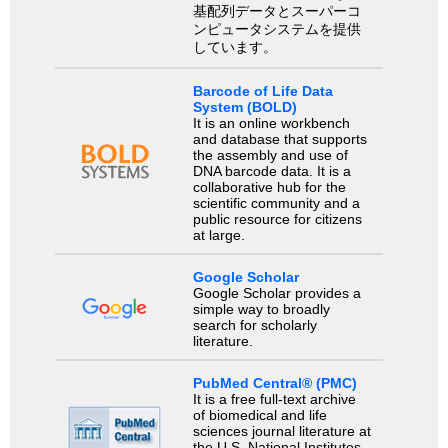
基配列データとスーパーコ
ンピュータシステムを提供
しています。
Barcode of Life Data
System (BOLD)
It is an online workbench
and database that supports
the assembly and use of
DNA barcode data. It is a
collaborative hub for the
scientific community and a
public resource for citizens
at large.
Google Scholar
Google Scholar provides a
simple way to broadly
search for scholarly
literature.
PubMed Central® (PMC)
It is a free full-text archive
of biomedical and life
sciences journal literature at
the U.S. National Institutes