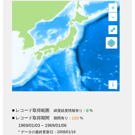
+
–
⤢
i
■ レコード取得範囲
0
緯度経度情報有り：
%
■ レコード取得期間
100
期間有り：
%
1969/01/03 ~ 1969/01/06
* データの最終更新日：2008/01/18