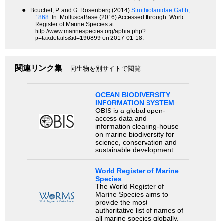
●
Bouchet, P. and G. Rosenberg (2014)
Struthiolariidae Gabb,
1868.
In: MolluscaBase (2016) Accessed through: World
Register of Marine Species at
http://www.marinespecies.org/aphia.php?
p=taxdetails&id=196899 on 2017-01-18.
関連リンク集
同生物を別サイトで閲覧
OCEAN BIODIVERSITY
INFORMATION SYSTEM
OBIS is a global open-
access data and
information clearing-house
on marine biodiversity for
science, conservation and
sustainable development.
World Register of Marine
Species
The World Register of
Marine Species aims to
provide the most
authoritative list of names of
all marine species globally,