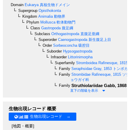
Domain
Eukarya
真核生物ドメイン
Supergroup
Opisthokonta
Kingdom
Animalia
動物界
Phylum
Mollusca
軟体動物門
Class
Gastropoda
腹足綱
Subclass
Orthogastropoda
直腹足亜綱
Superorder
Caenogastropoda
新生腹足上目
Order
Sorbeoconcha
吸腔目
Suborder
Hypsogastropoda
Infraorder
Littorinimorpha
Superfamily
Stromboidea
Rafinesque, 1815
Family
Seraphsidae
Gray, 1853
トンボガ
Family
Strombidae
Rafinesque, 1815
ソデ
ョウガイ科
Struthiolariidae
Gabb, 1868
Family
直下の階級を表示
生物出現レコード 概要
生物出現レコード →
[地図・概要]