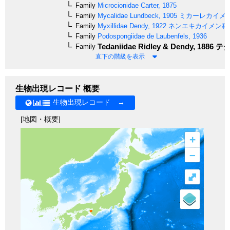
Family
Microcionidae
Carter, 1875
Family
Mycalidae
Lundbeck, 1905
ミカーレカイメ
Family
Myxillidae
Dendy, 1922
ネンエキカイメン科
Family
Podospongiidae
de Laubenfels, 1936
Tedaniidae
Ridley & Dendy, 1886
テダ
Family
直下の階級を表示
生物出現レコード 概要
生物出現レコード →
[地図・概要]
+
–
⤢