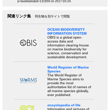
p=taxdetails&id=131659 on 2017-03-24.
関連リンク集
同生物を別サイトで閲覧
OCEAN BIODIVERSITY
INFORMATION SYSTEM
OBIS is a global open-
access data and
information clearing-house
on marine biodiversity for
science, conservation and
sustainable development.
World Register of Marine
Species
The World Register of
Marine Species aims to
provide the most
authoritative list of names of
all marine species globally,
ever published.
encyclopedia of life
Information and pictures of