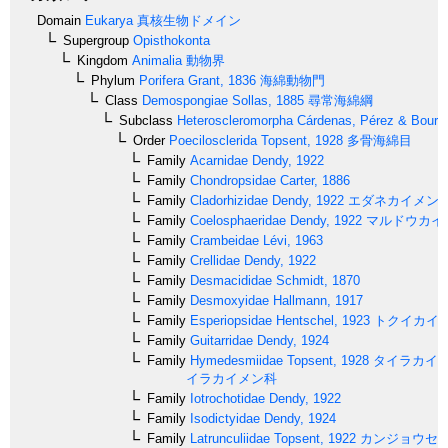
Domain
Eukarya
真核生物ドメイン
Supergroup
Opisthokonta
Kingdom
Animalia
動物界
Phylum
Porifera
Grant, 1836
海綿動物門
Class
Demospongiae
Sollas, 1885
尋常海綿綱
Subclass
Heteroscleromorpha
Cárdenas, Pérez & Boury-
Order
Poecilosclerida
Topsent, 1928
多骨海綿目
Family
Acarnidae
Dendy, 1922
Family
Chondropsidae
Carter, 1886
Family
Cladorhizidae
Dendy, 1922
エダネカイメン
Family
Coelosphaeridae
Dendy, 1922
マルドウカイ
Family
Crambeidae
Lévi, 1963
Family
Crellidae
Dendy, 1922
Family
Desmacididae
Schmidt, 1870
Family
Desmoxyidae
Hallmann, 1917
Family
Esperiopsidae
Hentschel, 1923
トクイカイ
Family
Guitarridae
Dendy, 1924
Family
Hymedesmiidae
Topsent, 1928
タイラカイ
イラカイメン科
Family
Iotrochotidae
Dendy, 1922
Family
Isodictyidae
Dendy, 1924
Family
Latrunculiidae
Topsent, 1922
カンジョウセ