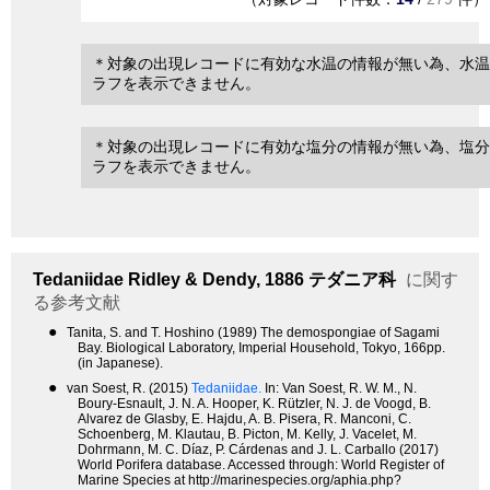
＊対象の出現レコードに有効な水温の情報が無い為、水温
ラフを表示できません。
＊対象の出現レコードに有効な塩分の情報が無い為、塩分
ラフを表示できません。
Tedaniidae
Ridley & Dendy, 1886
テダニア科
に関す
る参考文献
●
Tanita, S. and T. Hoshino (1989) The demospongiae of Sagami
Bay. Biological Laboratory, Imperial Household, Tokyo, 166pp.
(in Japanese).
●
van Soest, R. (2015)
Tedaniidae.
In: Van Soest, R. W. M., N.
Boury-Esnault, J. N. A. Hooper, K. Rützler, N. J. de Voogd, B.
Alvarez de Glasby, E. Hajdu, A. B. Pisera, R. Manconi, C.
Schoenberg, M. Klautau, B. Picton, M. Kelly, J. Vacelet, M.
Dohrmann, M. C. Díaz, P. Cárdenas and J. L. Carballo (2017)
World Porifera database. Accessed through: World Register of
Marine Species at http://marinespecies.org/aphia.php?