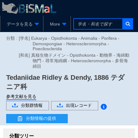
データを見る
More
分類 :
[学名] Eukarya - Opisthokonta - Animalia - Porifera -
Demospongiae - Heteroscleromorpha -
Poecilosclerida
[和名] 真核生物ドメイン - Opisthokonta - 動物界 - 海綿動
物門 - 尋常海綿綱 - Heteroscleromorpha - 多骨海
綿目
Tedaniidae
Ridley & Dendy, 1886
テダ
ニア科
参考文献を見る
分類群情報
出現レコード
分類情報の提供
分類ツリー