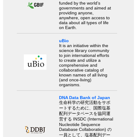
funded by the world’s
governments and aimed at
providing anyone,
anywhere, open access to
data about all types of life
on Earth.
uBio
It is an initiative within the
science library community
to join international efforts
to create and utilize a
comprehensive and
collaborative catalog of
known names of all living
(and once-living)
organisms.
DNA Data Bank of Japan
生命科学の研究活動をサポ
ートするために、国際塩基
配列データベースを協同運
営する INSDC (International
Nucleotide Sequence
Database Collaboration) の
一員として、塩基配列デー