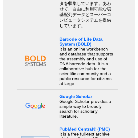
タを収集しています。あわ
せて、自由に利用可能な塩
基配列データとスーパーコ
ンピュータシステムを提供
しています。
Barcode of Life Data
System (BOLD)
It is an online workbench
and database that supports
the assembly and use of
DNA barcode data. It is a
collaborative hub for the
scientific community and a
public resource for citizens
at large.
Google Scholar
Google Scholar provides a
simple way to broadly
search for scholarly
literature.
PubMed Central® (PMC)
It is a free full-text archive