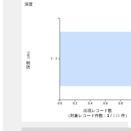
深度
深度（m）
7 - 7
0.0
0.2
0.4
0.6
0.8
出現レコード数
（対象レコード件数：
1
/
115
件）