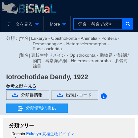
データを見る
More
分類 :
[学名] Eukarya - Opisthokonta - Animalia - Porifera -
Demospongiae - Heteroscleromorpha -
Poecilosclerida
[和名] 真核生物ドメイン - Opisthokonta - 動物界 - 海綿動
物門 - 尋常海綿綱 - Heteroscleromorpha - 多骨海
綿目
Iotrochotidae
Dendy, 1922
参考文献を見る
分類群情報
出現レコード
分類情報の提供
分類ツリー
Domain
Eukarya
真核生物ドメイン