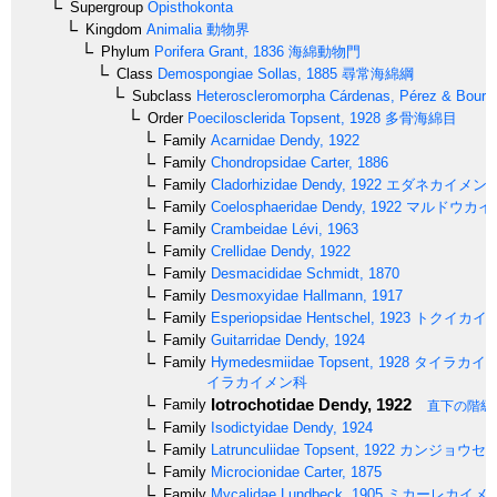
Supergroup
Opisthokonta
Kingdom
Animalia
動物界
Phylum
Porifera
Grant, 1836
海綿動物門
Class
Demospongiae
Sollas, 1885
尋常海綿綱
Subclass
Heteroscleromorpha
Cárdenas, Pérez & Boury-
Order
Poecilosclerida
Topsent, 1928
多骨海綿目
Family
Acarnidae
Dendy, 1922
Family
Chondropsidae
Carter, 1886
Family
Cladorhizidae
Dendy, 1922
エダネカイメン
Family
Coelosphaeridae
Dendy, 1922
マルドウカイ
Family
Crambeidae
Lévi, 1963
Family
Crellidae
Dendy, 1922
Family
Desmacididae
Schmidt, 1870
Family
Desmoxyidae
Hallmann, 1917
Family
Esperiopsidae
Hentschel, 1923
トクイカイ
Family
Guitarridae
Dendy, 1924
Family
Hymedesmiidae
Topsent, 1928
タイラカイ
イラカイメン科
Iotrochotidae
Dendy, 1922
Family
直下の階級
Family
Isodictyidae
Dendy, 1924
Family
Latrunculiidae
Topsent, 1922
カンジョウセ
Family
Microcionidae
Carter, 1875
Family
Mycalidae
Lundbeck, 1905
ミカーレカイメ