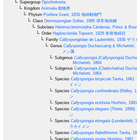
Supergroup
Opisthokonta
Kingdom
Animalia
動物界
Phylum
Porifera
Grant, 1836
海綿動物門
Class
Demospongiae
Sollas, 1885
尋常海綿綱
Subclass
Heteroscleromorpha
Cárdenas, Pérez & Boury-
Order
Haplosclerida
Topsent, 1928
単骨海綿目
Family
Callyspongiidae
de Laubenfels, 1936
ザラカ
Genus
Callyspongia
Duchassaing & Michelotti, 1
メン属
Subgenus
Callyspongia (Callyspongia)
Duchass
Michelotti, 1864
Subgenus
Callyspongia (Cladochalina)
Duchass
Michelotti, 1864
Species
Callyspongia bispicula
Tanita, 1961
フ
イメン
Species
Callyspongia confoederata
(Ridley, 18
ン
Species
Callyspongia ecklonia
Hoshino, 1981
Species
Callyspongia elegans
(Thiele, 1899)
ワ
ン
Species
Callyspongia elongata
(Lendenfeld, 18
ラカイメン
Species
Callyspongia flabelliformis
Tanita, 196
Species
Callyspongia murex
Hoshino, 1981