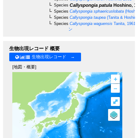
Callyspongia patula
Hoshino, 1
Species
Species
Callyspongia sphaericuslobata
(Hoshin
Species
Callyspongia taupea
(Tanita & Hoshino
Species
Callyspongia waguensis
Tanita, 1961
ン
生物出現レコード 概要
生物出現レコード →
[地図・概要]
+
–
⤢