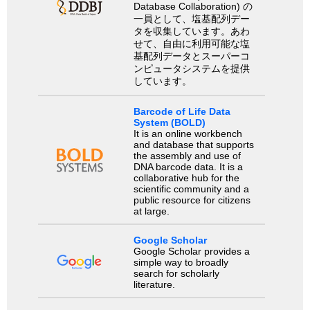
Database Collaboration) の
一員として、塩基配列デー
タを収集しています。あわ
せて、自由に利用可能な塩
基配列データとスーパーコ
ンピュータシステムを提供
しています。
Barcode of Life Data
System (BOLD)
It is an online workbench
and database that supports
the assembly and use of
DNA barcode data. It is a
collaborative hub for the
scientific community and a
public resource for citizens
at large.
Google Scholar
Google Scholar provides a
simple way to broadly
search for scholarly
literature.