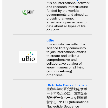
It is an international network
and research infrastructure
funded by the world’s
governments and aimed at
providing anyone,
anywhere, open access to
data about all types of life
on Earth.
uBio
It is an initiative within the
science library community
to join international efforts
to create and utilize a
comprehensive and
collaborative catalog of
known names of all living
(and once-living)
organisms.
DNA Data Bank of Japan
生命科学の研究活動をサポ
ートするために、国際塩基
配列データベースを協同運
営する INSDC (International
Nucleotide Sequence