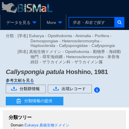
データを見る
More
分類 :
[学名] Eukarya - Opisthokonta - Animalia - Porifera -
Demospongiae - Heteroscleromorpha -
Haplosclerida - Callyspongiidae -
Callyspongia
[和名] 真核生物ドメイン - Opisthokonta - 動物界 - 海綿動
物門 - 尋常海綿綱 - Heteroscleromorpha - 単骨海
綿目 - ザラカイメン科 - ザラカイメン属
Callyspongia patula
Hoshino, 1981
参考文献を見る
分類群情報
出現レコード
分類情報の提供
分類ツリー
Domain
Eukarya
真核生物ドメイン