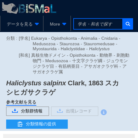
データを見る
More
分類 :
[学名] Eukarya - Opisthokonta - Animalia - Cnidaria -
Medusozoa - Staurozoa - Stauromedusae -
Myostaurida - Haliclystidae -
Haliclystus
[和名] 真核生物ドメイン - Opisthokonta - 動物界 - 刺胞動
物門 - Medusozoa - 十文字クラゲ綱 - ジュウモン
ジクラゲ目 - 有筋柄亜目 - アサガオクラゲ科 - ア
サガオクラゲ属
Haliclystus salpinx
Clark, 1863
スカ
シヒガサクラゲ
参考文献を見る
分類群情報
出現レコード
分類情報の提供