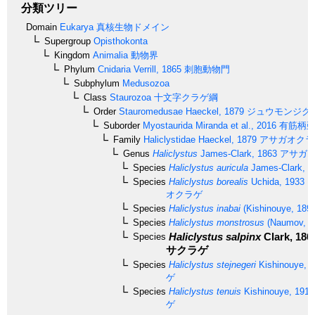
分類ツリー
Domain
Eukarya
真核生物ドメイン
Supergroup
Opisthokonta
Kingdom
Animalia
動物界
Phylum
Cnidaria
Verrill, 1865
刺胞動物門
Subphylum
Medusozoa
Class
Staurozoa
十文字クラゲ綱
Order
Stauromedusae
Haeckel, 1879
ジュウモンジク
Suborder
Myostaurida
Miranda et al., 2016
有筋柄
Family
Haliclystidae
Haeckel, 1879
アサガオクラ
Genus
Haliclystus
James-Clark, 1863
アサガオ
Species
Haliclystus auricula
James-Clark, 1
Species
Haliclystus borealis
Uchida, 1933
シ
オクラゲ
Species
Haliclystus inabai
(Kishinouye, 1893
Species
Haliclystus monstrosus
(Naumov, 1
Haliclystus salpinx
Clark, 186
Species
サクラゲ
Species
Haliclystus stejnegeri
Kishinouye, 
ゲ
Species
Haliclystus tenuis
Kishinouye, 1910
ゲ