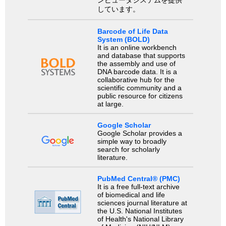
しています。
Barcode of Life Data
System (BOLD)
It is an online workbench
and database that supports
the assembly and use of
DNA barcode data. It is a
collaborative hub for the
scientific community and a
public resource for citizens
at large.
Google Scholar
Google Scholar provides a
simple way to broadly
search for scholarly
literature.
PubMed Central® (PMC)
It is a free full-text archive
of biomedical and life
sciences journal literature at
the U.S. National Institutes
of Health's National Library