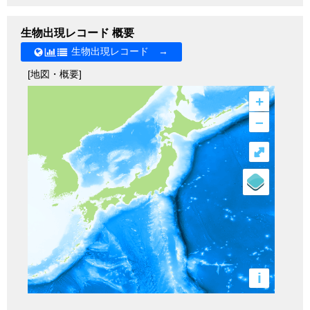
生物出現レコード 概要
生物出現レコード →
[地図・概要]
+
–
⤢
i