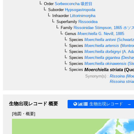
Order
Sorbeoconcha
吸腔目
Suborder
Hypsogastropoda
Infraorder
Littorinimorpha
Superfamily
Rissooidea
Family
Rissoinidae
Stimpson, 1865
ホソ
Genus
Moerchiella
G. Nevill, 1885
Species
Moerchiella antoni
(Schwartz
Species
Moerchiella artensis
(Montrou
Species
Moerchiella dorbignyi
(A. Ad
Species
Moerchiella gigantea
(Deshay
Species
Moerchiella okinawensis
(Sle
Moerchiella striata
(Quo
Species
Synonym(s) :
Rissoina (Moer
Rissoina stria
生物出現レコード 概要
生物出現レコード →
[地図・概要]