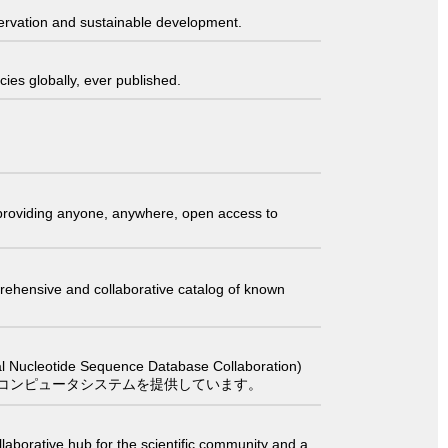
servation and sustainable development.
ies globally, ever published.
t providing anyone, anywhere, open access to
comprehensive and collaborative catalog of known
 Sequence Database Collaboration)
コンピュータシステムを提供しています。
laborative hub for the scientific community and a