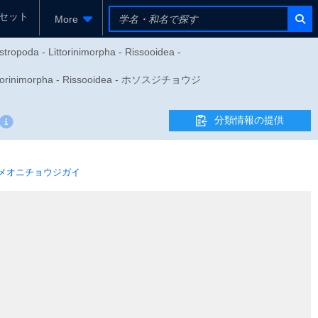
セット
More
ropoda - Littorinimorpha - Rissooidea -
rinimorpha - Rissooidea - ホソスジチョウジ
分類情報の提供
メオニチョウジガイ