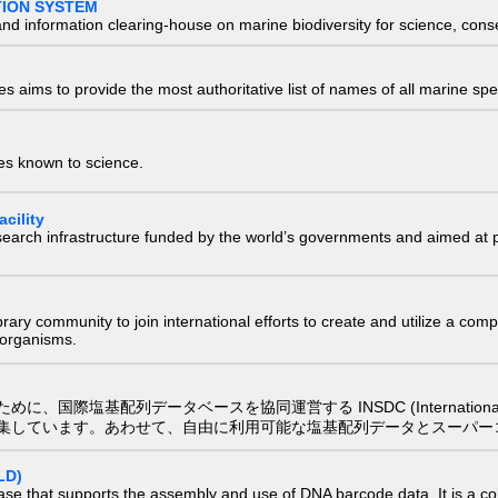
TION SYSTEM
nd information clearing-house on marine biodiversity for science, con
 aims to provide the most authoritative list of names of all marine spec
ies known to science.
cility
research infrastructure funded by the world’s governments and aimed a
e library community to join international efforts to create and utilize a 
) organisms.
配列データベースを協同運営する INSDC (International Nucleotide
集しています。あわせて、自由に利用可能な塩基配列データとスーパー
LD)
ase that supports the assembly and use of DNA barcode data. It is a col