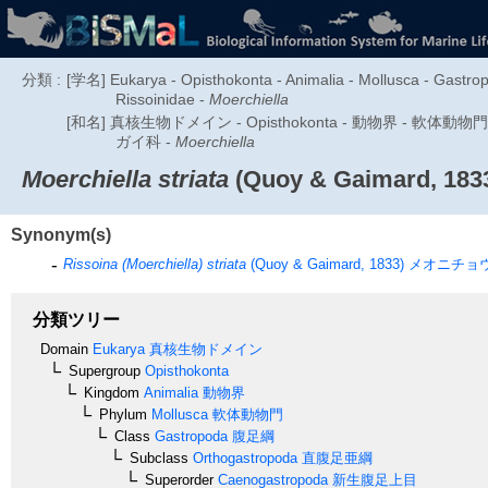
分類 :
[学名] Eukarya - Opisthokonta - Animalia - Mollusca - Gastro
Rissoinidae -
Moerchiella
[和名] 真核生物ドメイン - Opisthokonta - 動物界 - 軟体動物門 - 
ガイ科 -
Moerchiella
Moerchiella striata
(Quoy & Gaimard, 183
Synonym(s)
Rissoina (Moerchiella) striata
(Quoy & Gaimard, 1833)
メオニチョ
分類ツリー
Domain
Eukarya
真核生物ドメイン
Supergroup
Opisthokonta
Kingdom
Animalia
動物界
Phylum
Mollusca
軟体動物門
Class
Gastropoda
腹足綱
Subclass
Orthogastropoda
直腹足亜綱
Superorder
Caenogastropoda
新生腹足上目