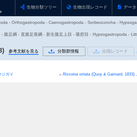
生物分類ツリー
生物出現レコード
データ
poda - Orthogastropoda - Caenogastropoda - Sorbeoconcha - Hypsogast
腹足綱 - 直腹足亜綱 - 新生腹足上目 - 吸腔目 - Hypsogastropoda - Litto
3)
参考文献を見る
分類群情報
出現レコード
ウジガイ
Rissoina striata
(Quoy & Gaimard, 1833)