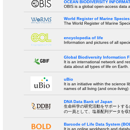
OCEAN BIODIVERSITY INFORMA
OBIS is a global open-access data a
World Register of Marine Species
The World Register of Marine Species
encyclopedia of life
Information and pictures of all spec
Global Biodiversity Information Fa
It is an international network and 
data about all types of life on Earth.
uBio
It is an initiative within the scienc
names of all living (and once-living
DNA Data Bank of Japan
生命科学の研究活動をサポートするために、国際塩基
の一員として、塩基配列データを収
Barcode of Life Data System (BO
It is an online workbench and datab