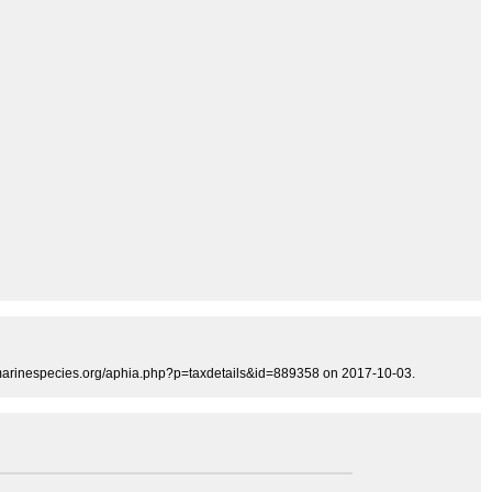
w.marinespecies.org/aphia.php?p=taxdetails&id=889358 on 2017-10-03.