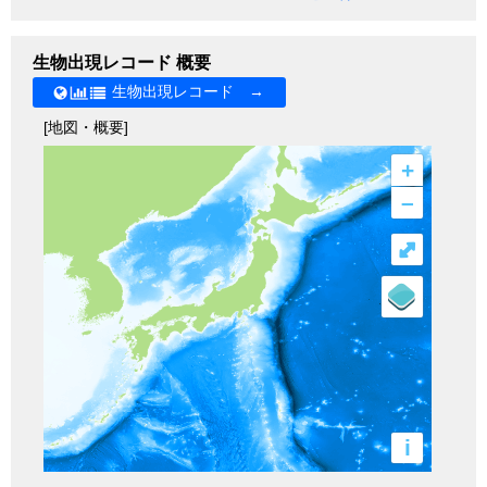
生物出現レコード 概要
生物出現レコード →
[地図・概要]
+
–
⤢
i