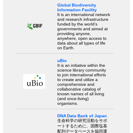
Global Biodiversity
Information Facility
It is an international network
and research infrastructure
funded by the world’s
governments and aimed at
providing anyone,
anywhere, open access to
data about all types of life
on Earth.
uBio
It is an initiative within the
science library community
to join international efforts
to create and utilize a
comprehensive and
collaborative catalog of
known names of all living
(and once-living)
organisms.
DNA Data Bank of Japan
生命科学の研究活動をサポ
ートするために、国際塩基
配列データベースを協同運