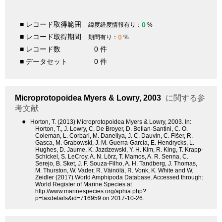
■ レコード取得範囲
0
緯度経度情報有り：
%
■ レコード取得期間
0
期間有り：
%
■ レコード数
0 件
■ データセット
0 件
Microprotopoidea
Myers & Lowry, 2003
に関する参
考文献
●
Horton, T. (2013) Microprotopoidea Myers & Lowry, 2003. In:
Horton, T., J. Lowry, C. De Broyer, D. Bellan-Santini, C. O.
Coleman, L. Corbari, M. Daneliya, J. C. Dauvin, C. Fišer, R.
Gasca, M. Grabowski, J. M. Guerra-García, E. Hendrycks, L.
Hughes, D. Jaume, K. Jazdzewski, Y. H. Kim, R. King, T. Krapp-
Schickel, S. LeCroy, A. N. Lörz, T. Mamos, A. R. Senna, C.
Serejo, B. Sket, J. F. Souza-Filho, A. H. Tandberg, J. Thomas,
M. Thurston, W. Vader, R. Väinölä, R. Vonk, K. White and W.
Zeidler (2017) World Amphipoda Database. Accessed through:
World Register of Marine Species at
http://www.marinespecies.org/aphia.php?
p=taxdetails&id=716959 on 2017-10-26.