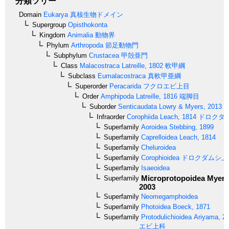
分類ツリー
Domain
Eukarya
真核生物ドメイン
Supergroup
Opisthokonta
Kingdom
Animalia
動物界
Phylum
Arthropoda
節足動物門
Subphylum
Crustacea
甲殻亜門
Class
Malacostraca
Latreille, 1802
軟甲綱
Subclass
Eumalacostraca
真軟甲亜綱
Superorder
Peracarida
フクロエビ上目
Order
Amphipoda
Latreille, 1816
端脚目
Suborder
Senticaudata
Lowry & Myers, 2013
Infraorder
Corophiida
Leach, 1814
ドロクダ
Superfamily
Aoroidea
Stebbing, 1899
Superfamily
Caprelloidea
Leach, 1814
Superfamily
Cheluroidea
Superfamily
Corophioidea
ドロクダムシ上
Superfamily
Isaeoidea
Microprotopoidea
Myers
Superfamily
2003
Superfamily
Neomegamphoidea
Superfamily
Photoidea
Boeck, 1871
Superfamily
Protodulichioidea
Ariyama, 2
エビ上科