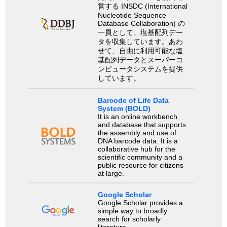
営する INSDC (International
Nucleotide Sequence
Database Collaboration) の
一員として、塩基配列デー
タを収集しています。あわ
せて、自由に利用可能な塩
基配列データとスーパーコ
ンピュータシステムを提供
しています。
Barcode of Life Data
System (BOLD)
It is an online workbench
and database that supports
the assembly and use of
DNA barcode data. It is a
collaborative hub for the
scientific community and a
public resource for citizens
at large.
Google Scholar
Google Scholar provides a
simple way to broadly
search for scholarly