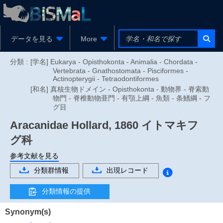
データを見る
More
分類 :
[学名] Eukarya - Opisthokonta - Animalia - Chordata -
Vertebrata - Gnathostomata - Pisciformes -
Actinopterygii - Tetraodontiformes
[和名] 真核生物ドメイン - Opisthokonta - 動物界 - 脊索動
物門 - 脊椎動物亜門 - 有顎上綱 - 魚類 - 条鰭綱 - フ
グ目
Aracanidae
Hollard, 1860
イトマキフ
グ科
参考文献を見る
分類群情報
出現レコード
分類情報の提供
Synonym(s)