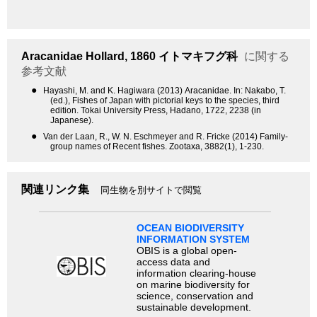
Aracanidae
Hollard, 1860
イトマキフグ科
に関する
参考文献
●
Hayashi, M. and K. Hagiwara (2013) Aracanidae. In: Nakabo, T.
(ed.), Fishes of Japan with pictorial keys to the species, third
edition. Tokai University Press, Hadano, 1722, 2238 (in
Japanese).
●
Van der Laan, R., W. N. Eschmeyer and R. Fricke (2014) Family-
group names of Recent fishes. Zootaxa, 3882(1), 1-230.
関連リンク集
同生物を別サイトで閲覧
OCEAN BIODIVERSITY
INFORMATION SYSTEM
OBIS is a global open-
access data and
information clearing-house
on marine biodiversity for
science, conservation and
sustainable development.