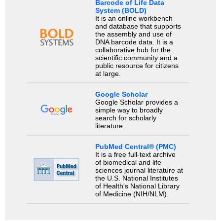
Barcode of Life Data
System (BOLD)
It is an online workbench
and database that supports
the assembly and use of
DNA barcode data. It is a
collaborative hub for the
scientific community and a
public resource for citizens
at large.
Google Scholar
Google Scholar provides a
simple way to broadly
search for scholarly
literature.
PubMed Central® (PMC)
It is a free full-text archive
of biomedical and life
sciences journal literature at
the U.S. National Institutes
of Health's National Library
of Medicine (NIH/NLM).