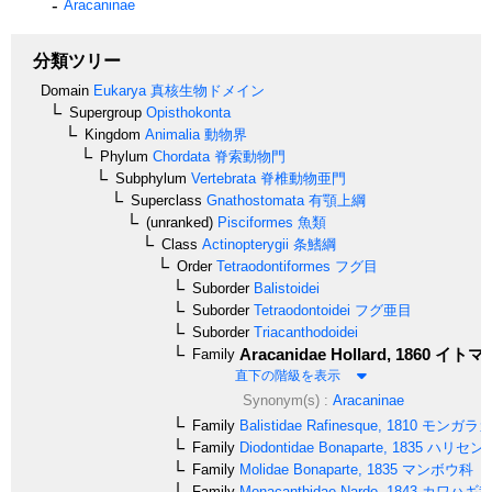
Aracaninae
分類ツリー
Domain
Eukarya
真核生物ドメイン
Supergroup
Opisthokonta
Kingdom
Animalia
動物界
Phylum
Chordata
脊索動物門
Subphylum
Vertebrata
脊椎動物亜門
Superclass
Gnathostomata
有顎上綱
(unranked)
Pisciformes
魚類
Class
Actinopterygii
条鰭綱
Order
Tetraodontiformes
フグ目
Suborder
Balistoidei
Suborder
Tetraodontoidei
フグ亜目
Suborder
Triacanthodoidei
Aracanidae
Hollard, 1860
イトマ
Family
直下の階級を表示
Synonym(s) :
Aracaninae
Family
Balistidae
Rafinesque, 1810
モンガラカ
Family
Diodontidae
Bonaparte, 1835
ハリセン
Family
Molidae
Bonaparte, 1835
マンボウ科
Family
Monacanthidae
Nardo, 1843
カワハギ