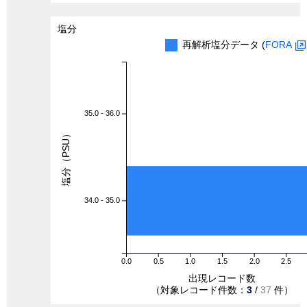
塩分
再解析塩分データ (
FORA
35.0 - 36.0
塩分（PSU）
34.0 - 35.0
0.0
0.5
1.0
1.5
2.0
2.5
出現レコード数
（対象レコード件数：
3
/
37
件）