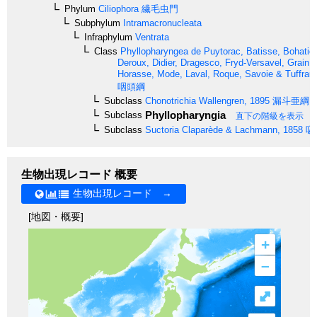
Phylum
Ciliophora
繊毛虫門
Subphylum
Intramacronucleata
Infraphylum
Ventrata
Class
Phyllopharyngea
de Puytorac, Batisse, Bohatier,
Deroux, Didier, Dragesco, Fryd-Versavel, Grain, G
Horasse, Mode, Laval, Roque, Savoie & Tuffrau
咽頭綱
Subclass
Chonotrichia
Wallengren, 1895
漏斗亜綱
Phyllopharyngia
Subclass
直下の階級を表示
Subclass
Suctoria
Claparède & Lachmann, 1858
吸
生物出現レコード 概要
生物出現レコード →
[地図・概要]
+
–
⤢