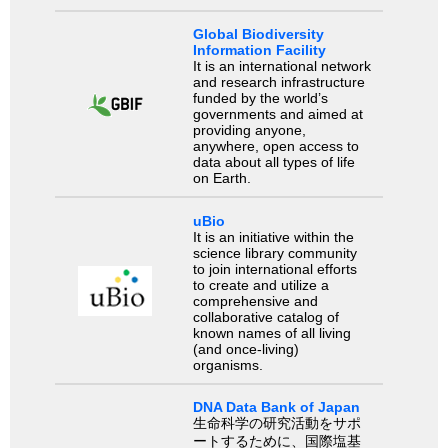
Global Biodiversity
Information Facility
It is an international network
and research infrastructure
funded by the world’s
governments and aimed at
providing anyone,
anywhere, open access to
data about all types of life
on Earth.
uBio
It is an initiative within the
science library community
to join international efforts
to create and utilize a
comprehensive and
collaborative catalog of
known names of all living
(and once-living)
organisms.
DNA Data Bank of Japan
生命科学の研究活動をサポ
ートするために、国際塩基