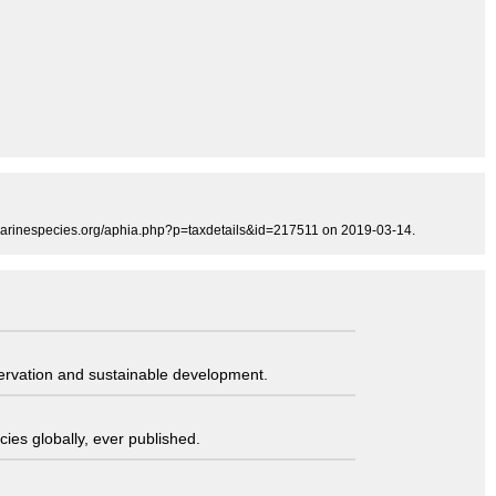
w.marinespecies.org/aphia.php?p=taxdetails&id=217511 on 2019-03-14.
servation and sustainable development.
ies globally, ever published.