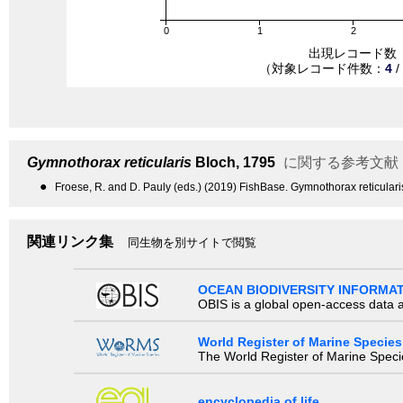
0
1
2
出現レコード数
（対象レコード件数：
4
/
Gymnothorax reticularis
Bloch, 1795
に関する参考文献
●
Froese, R. and D. Pauly (eds.) (2019) FishBase. Gymnothorax reticula
関連リンク集
同生物を別サイトで閲覧
OCEAN BIODIVERSITY INFORMA
OBIS is a global open-access data a
World Register of Marine Species
The World Register of Marine Species
encyclopedia of life