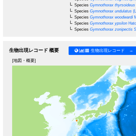
Species
Gymnothorax thyrsoideus
Species
Gymnothorax undulatus
(L
Species
Gymnothorax woodwardi
M
Species
Gymnothorax ypsilon
Hato
Species
Gymnothorax zonipectis
S
生物出現レコード 概要
生物出現レコード →
[地図・概要]