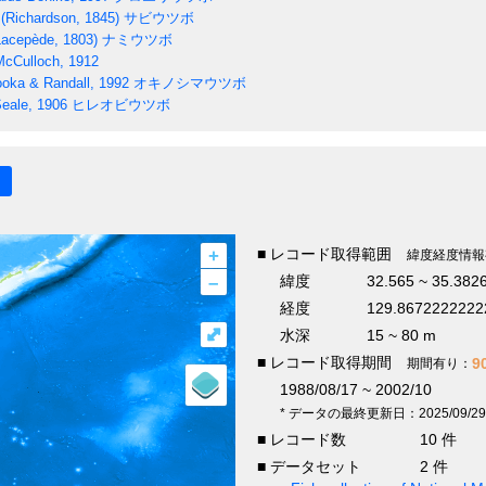
(Richardson, 1845)
サビウツボ
acepède, 1803)
ナミウツボ
cCulloch, 1912
oka & Randall, 1992
オキノシマウツボ
eale, 1906
ヒレオビウツボ
+
■ レコード取得範囲
緯度経度情報
–
緯度
32.565 ~ 35.382
経度
129.8672222222
⤢
水深
15 ~ 80 m
■ レコード取得期間
9
期間有り：
1988/08/17 ~ 2002/10
* データの最終更新日：2025/09/29
■ レコード数
10 件
■ データセット
2 件