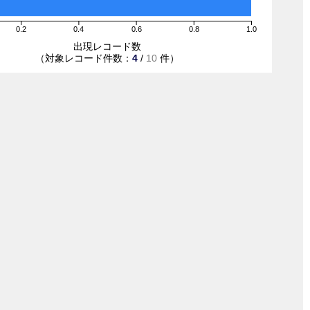
0.2
0.4
0.6
0.8
1.0
出現レコード数
（対象レコード件数：
4
/
10
件）