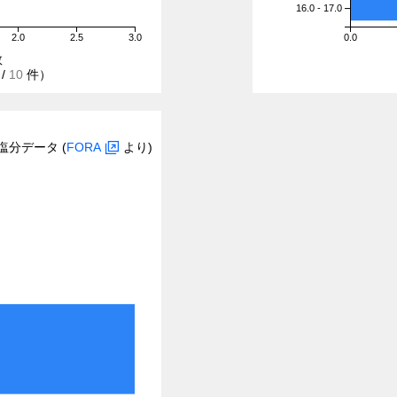
16.0 - 17.0
2.0
2.5
3.0
0.0
数
/
10
件）
塩分データ (
FORA
より)