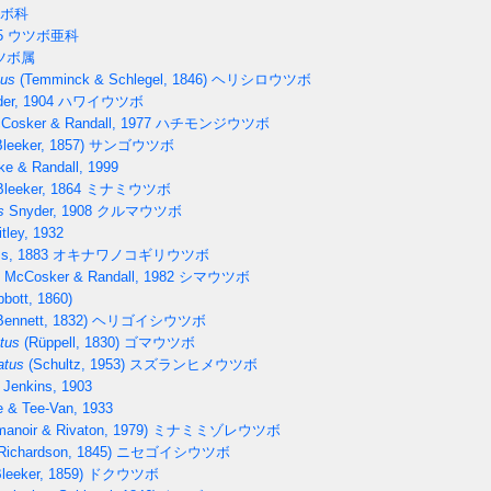
ボ科
5
ウツボ亜科
ツボ属
tus
(Temminck & Schlegel, 1846)
ヘリシロウツボ
er, 1904
ハワイウツボ
osker & Randall, 1977
ハチモンジウツボ
leeker, 1857)
サンゴウツボ
e & Randall, 1999
leeker, 1864
ミナミウツボ
s
Snyder, 1908
クルマウツボ
tley, 1932
ss, 1883
オキナワノコギリウツボ
McCosker & Randall, 1982
シマウツボ
bott, 1860)
ennett, 1832)
ヘリゴイシウツボ
tus
(Rüppell, 1830)
ゴマウツボ
atus
(Schultz, 1953)
スズランヒメウツボ
Jenkins, 1903
 & Tee-Van, 1933
anoir & Rivaton, 1979)
ミナミミゾレウツボ
Richardson, 1845)
ニセゴイシウツボ
leeker, 1859)
ドクウツボ