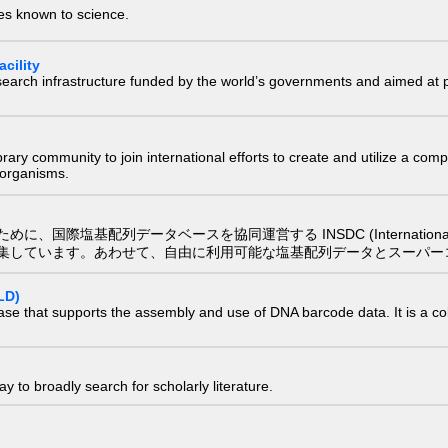
ies known to science.
cility
research infrastructure funded by the world’s governments and aimed a
e library community to join international efforts to create and utilize a 
) organisms.
配列データベースを協同運営する INSDC (International Nucleotide
集しています。あわせて、自由に利用可能な塩基配列データとスーパー
LD)
ase that supports the assembly and use of DNA barcode data. It is a col
 to broadly search for scholarly literature.