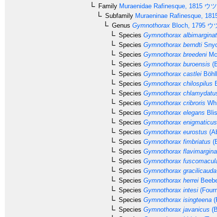
Family
Muraenidae
Rafinesque, 1815
ウツ
Subfamily
Muraeninae
Rafinesque, 181
Genus
Gymnothorax
Bloch, 1795
ウ
Species
Gymnothorax albimargina
Species
Gymnothorax berndti
Snyd
Species
Gymnothorax breedeni
McC
Species
Gymnothorax buroensis
(B
Species
Gymnothorax castlei
Böhlk
Species
Gymnothorax chilospilus
B
Species
Gymnothorax chlamydatu
Species
Gymnothorax cribroris
Whi
Species
Gymnothorax elegans
Bli
Species
Gymnothorax enigmaticus
Species
Gymnothorax eurostus
(Ab
Species
Gymnothorax fimbriatus
(B
Species
Gymnothorax flavimargina
Species
Gymnothorax fuscomacul
Species
Gymnothorax gracilicauda
Species
Gymnothorax herrei
Beebe
Species
Gymnothorax intesi
(Fourm
Species
Gymnothorax isingteena
(
Species
Gymnothorax javanicus
(B