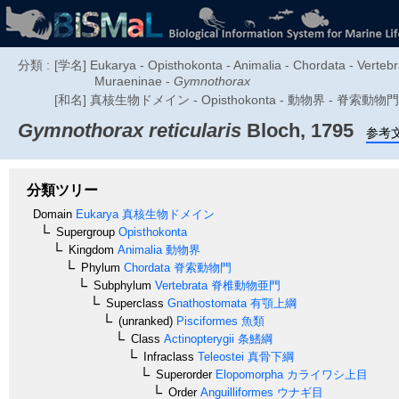
分類 :
[学名] Eukarya - Opisthokonta - Animalia - Chordata - Vertebra
Muraeninae -
Gymnothorax
[和名] 真核生物ドメイン - Opisthokonta - 動物界 - 脊索
Gymnothorax reticularis
Bloch, 1795
参考
分類ツリー
Domain
Eukarya
真核生物ドメイン
Supergroup
Opisthokonta
Kingdom
Animalia
動物界
Phylum
Chordata
脊索動物門
Subphylum
Vertebrata
脊椎動物亜門
Superclass
Gnathostomata
有顎上綱
(unranked)
Pisciformes
魚類
Class
Actinopterygii
条鰭綱
Infraclass
Teleostei
真骨下綱
Superorder
Elopomorpha
カライワシ上目
Order
Anguilliformes
ウナギ目