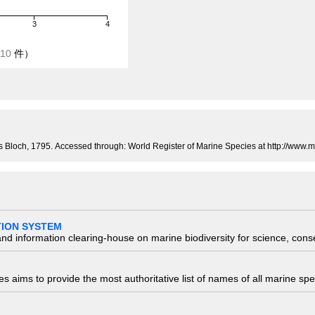
3
4
10
件）
ris Bloch, 1795. Accessed through: World Register of Marine Species at http://ww
TION SYSTEM
nd information clearing-house on marine biodiversity for science, con
 aims to provide the most authoritative list of names of all marine spec