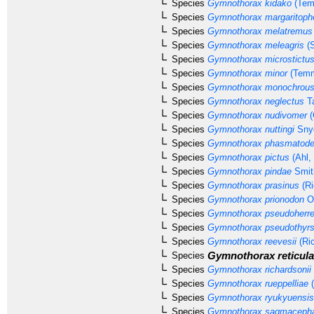
Species
Gymnothorax kidako
(Tem
Species
Gymnothorax margaritoph
Species
Gymnothorax melatremus
Species
Gymnothorax meleagris
(S
Species
Gymnothorax microstictu
Species
Gymnothorax minor
(Temm
Species
Gymnothorax monochrou
Species
Gymnothorax neglectus
Ta
Species
Gymnothorax nudivomer
(
Species
Gymnothorax nuttingi
Snyd
Species
Gymnothorax phasmatod
Species
Gymnothorax pictus
(Ahl,
Species
Gymnothorax pindae
Smit
Species
Gymnothorax prasinus
(Ri
Species
Gymnothorax prionodon
Og
Species
Gymnothorax pseudoherre
Species
Gymnothorax pseudothyrs
Species
Gymnothorax reevesii
(Ri
Gymnothorax reticula
Species
Species
Gymnothorax richardsonii
Species
Gymnothorax rueppelliae
(
Species
Gymnothorax ryukyuensis
Species
Gymnothorax sagmacepha