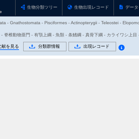
生物分類ツリー
生物出現レコード
データ
ta - Gnathostomata - Pisciformes - Actinopterygii - Teleostei - Elopom
動物門 - 脊椎動物亜門 - 有顎上綱 - 魚類 - 条鰭綱 - 真骨下綱 - カライワシ上
文献を見る
分類群情報
出現レコード