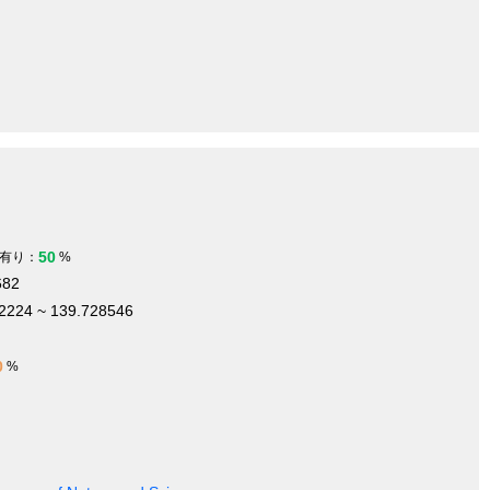
50
有り：
%
682
2224 ~ 139.728546
0
%