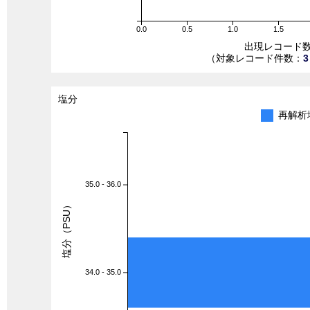
0.0
0.5
1.0
1.5
出現レコード
（対象レコード件数：
3
塩分
再解析
35.0 - 36.0
塩分（PSU）
34.0 - 35.0