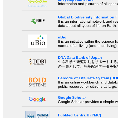
Information and pictures of all spec
Global Biodiversity Information Fa
It is an international network and 
data about all types of life on Earth.
uBio
It is an initiative within the scienc
names of all living (and once-living
DNA Data Bank of Japan
生命科学の研究活動をサポートするために、国際塩基
の一員として、塩基配列データを収
Barcode of Life Data System (BO
It is an online workbench and datab
public resource for citizens at large.
Google Scholar
Google Scholar provides a simple way
PubMed Central® (PMC)