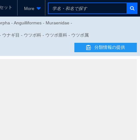
セット
More
orpha - Anguilliformes - Muraenidae -
目 - ウナギ目 - ウツボ科 - ウツボ亜科 - ウツボ属
分類情報の提供