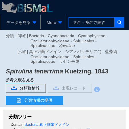
データを見る
More
分類 :
[学名] Bacteria - Cyanobacteria - Cyanophyceae -
Oscillatoriophycideae - Spirulinales -
Spirulinaceae -
Spirulina
[和名] 真正細菌ドメイン - シアノバクテリア門 - 藍藻綱 -
Oscillatoriophycideae - Spirulinales -
Spirulinaceae - ラセンモ属
Spirulina tenerrima
Kuetzing, 1843
参考文献を見る
分類群情報
出現レコード
分類情報の提供
分類ツリー
Domain
Bacteria
真正細菌ドメイン