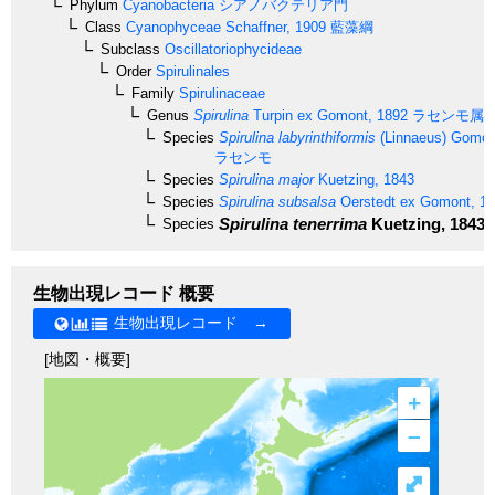
Phylum
Cyanobacteria
シアノバクテリア門
Class
Cyanophyceae
Schaffner, 1909
藍藻綱
Subclass
Oscillatoriophycideae
Order
Spirulinales
Family
Spirulinaceae
Genus
Spirulina
Turpin ex Gomont, 1892
ラセンモ属
Species
Spirulina labyrinthiformis
(Linnaeus) Gomon
ラセンモ
Species
Spirulina major
Kuetzing, 1843
Species
Spirulina subsalsa
Oerstedt ex Gomont, 1
Spirulina tenerrima
Kuetzing, 1843
Species
生物出現レコード 概要
生物出現レコード →
[地図・概要]
+
–
⤢