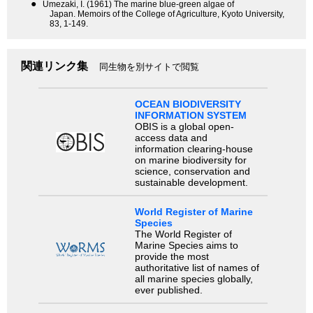
●
Umezaki, I. (1961) The marine blue-green algae of
Japan. Memoirs of the College of Agriculture, Kyoto University,
83, 1-149.
関連リンク集
同生物を別サイトで閲覧
OCEAN BIODIVERSITY
INFORMATION SYSTEM
OBIS is a global open-
access data and
information clearing-house
on marine biodiversity for
science, conservation and
sustainable development.
World Register of Marine
Species
The World Register of
Marine Species aims to
provide the most
authoritative list of names of
all marine species globally,
ever published.