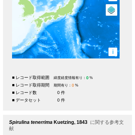
i
■ レコード取得範囲
0
緯度経度情報有り：
%
■ レコード取得期間
0
期間有り：
%
■ レコード数
0 件
■ データセット
0 件
Spirulina tenerrima
Kuetzing, 1843
に関する参考文
献