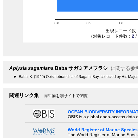
0.0
0.5
1.0
出現レコード数
（対象レコード件数：
2
/
Aplysia sagamiana
Baba
サガミアメフラシ
に関する参
●
Baba, K. (1949) Opisthobranchia of Sagami Bay: collected by His Majes
関連リンク集
同生物を別サイトで閲覧
OCEAN BIODIVERSITY INFORMA
OBIS is a global open-access data a
World Register of Marine Species
The World Register of Marine Species