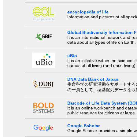
encyclopedia of life
Information and pictures of all spec
Global Biodiversity Information Fa
It is an international network and 
data about all types of life on Earth.
uBio
It is an initiative within the scienc
names of all living (and once-living
DNA Data Bank of Japan
生命科学の研究活動をサポートするために、国際塩基
の一員として、塩基配列データを収
Barcode of Life Data System (BO
It is an online workbench and datab
public resource for citizens at large.
Google Scholar
Google Scholar provides a simple way