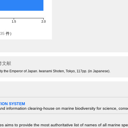
1.5
2.0
35
件）
考文献
ty the Emperor of Japan. Iwanami Shoten, Tokyo, 117pp. (in Japanese).
TION SYSTEM
nd information clearing-house on marine biodiversity for science, con
 aims to provide the most authoritative list of names of all marine spec