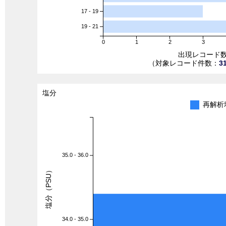
17 - 19
19 - 21
0
1
2
3
出現レコード
（対象レコード件数：
3
塩分
再解析
35.0 - 36.0
塩分（PSU）
34.0 - 35.0