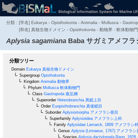
分類 :
[学名] Eukarya - Opisthokonta - Animalia - Mollusca - Gastrop
[和名] 真核生物ドメイン - Opisthokonta - 動物界 - 軟
Aplysia sagamiana
Baba
サガミアメフラ
分類ツリー
Domain
Eukarya
真核生物ドメイン
Supergroup
Opisthokonta
Kingdom
Animalia
動物界
Phylum
Mollusca
軟体動物門
Class
Gastropoda
腹足綱
Superorder
Heterobranchia
異鰓上目
Order
Euopisthobranchia
真後鰓目
Suborder
Aplysiomorpha
アメフラシ亜目
Superfamily
Aplysioidea
アメフラシ上科
Family
Aplysiidae
Lamarck, 1809
アメフラシ
Genus
Aplysia
(Linnaeus, 1767)
アメフラシ
Species
Aplysia dactylomela
Rang, 1828