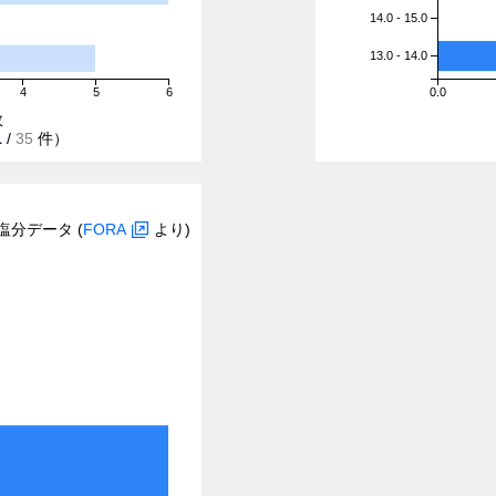
14.0 - 15.0
13.0 - 14.0
4
5
6
0.0
数
1
/
35
件）
塩分データ (
FORA
より)