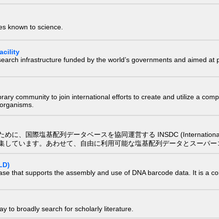
ies known to science.
cility
research infrastructure funded by the world’s governments and aimed a
e library community to join international efforts to create and utilize a 
) organisms.
配列データベースを協同運営する INSDC (International Nucleotide
集しています。あわせて、自由に利用可能な塩基配列データとスーパー
LD)
ase that supports the assembly and use of DNA barcode data. It is a col
 to broadly search for scholarly literature.