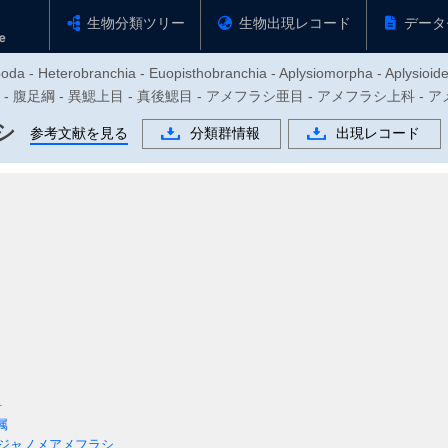
生物分類ツリー
生物出現レコード
データ
oda - Heterobranchia - Euopisthobranchia - Aplysiomorpha - Aplysioide
体動物門 - 腹足綱 - 異鰓上目 - 真後鰓目 - アメフラシ亜目 - アメフラシ上科 
シ
参考文献を見る
分類群情報
出現レコード
科
属
ジャノメアメフラシ