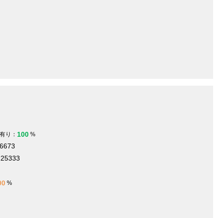
100
有り：
%
26673
.25333
00
%