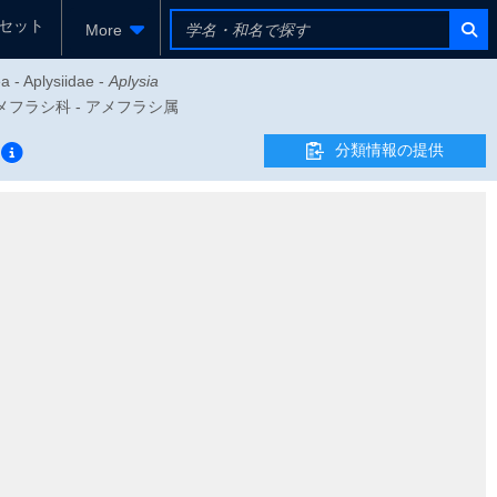
セット
More
a - Aplysiidae -
Aplysia
- アメフラシ科 - アメフラシ属
分類情報の提供