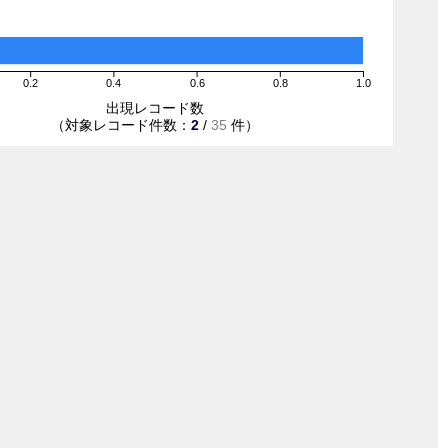
0.2
0.4
0.6
0.8
1.0
出現レコード数
（対象レコード件数：
2
/
35
件）