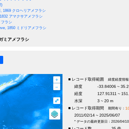
2)
I, 1869
クロヘリアメフラシ
1832
アマクサアメフラシ
メフラシ
ve, 1850
ミドリアメフラシ
ガミアメフラシ
+
■ レコード取得範囲
緯度経度情報
–
緯度
-33.84006 ~ 35.
経度
127.91311 ~ 151
⤢
水深
3 ~ 20 m
■ レコード取得期間
1
期間有り：
2011/02/14 ~ 2025/06/07
* データの最終更新日：2026/04/10
■ レコード数
35 件