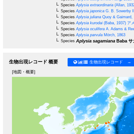
Species
Aplysia extraordinaria
(Allan, 193
Species
Aplysia japonica
G. B. Sowerby I
Species
Aplysia juliana
Quoy & Gaimard, 
Species
Aplysia kurodai
(Baba, 1937)
ア
Species
Aplysia oculifera
A. Adams & Ree
Species
Aplysia parvula
Mörch, 1863
Aplysia sagamiana
Baba
サ
Species
生物出現レコード 概要
生物出現レコード →
[地図・概要]