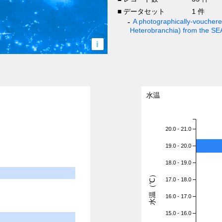
■ データセット
1 件
A photographically-vouchered
Heterobranchia) from the S
i
水温
20.0 - 21.0
19.0 - 20.0
18.0 - 19.0
水温（℃）
17.0 - 18.0
16.0 - 17.0
15.0 - 16.0