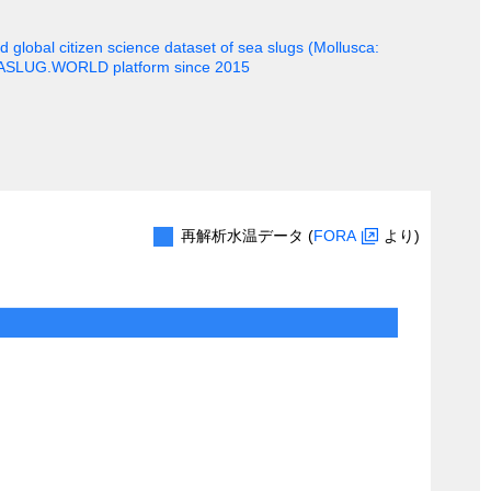
 global citizen science dataset of sea slugs (Mollusca:
EASLUG.WORLD platform since 2015
再解析水温データ (
FORA
より)