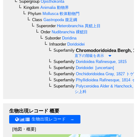
Supergroup
Opisthokonta
Kingdom
Animalia
動物界
Phylum
Mollusca
軟体動物門
Class
Gastropoda
腹足綱
Superorder
Heterobranchia
異鰓上目
Order
Nudibranchia
裸鰓目
Suborder
Doridina
Infraorder
Doridoidei
Chromodoridoidea
Bergh, 1
Superfamily
直下の階級を表示
Superfamily
Doridoidea
Rafinesque, 1815
Superfamily
Doridoidei
[uncertain]
Superfamily
Onchidoridoidea
Gray, 1827
トゲ
Superfamily
Phyllidioidea
Rafinesque, 1814
イ
Superfamily
Polyceroidea
Alder & Hanchock, 
シ上科
生物出現レコード 概要
生物出現レコード →
[地図・概要]