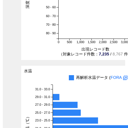
50 - 60
60 - 70
70 - 80
80 - 90
0
500
1,000
1,500
2,000
2,500
3,00
出現レコード数
（対象レコード件数：
7,235
/
8,767
件
水温
再解析水温データ (
FORA
31.0 - 33.0
29.0 - 31.0
27.0 - 29.0
25.0 - 27.0
水温（℃）
23.0 - 25.0