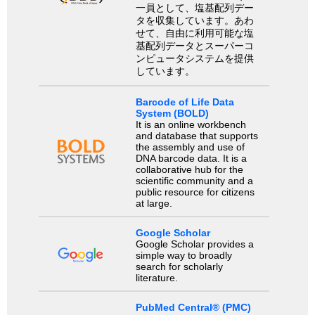
一員として、塩基配列デー
タを収集しています。あわ
せて、自由に利用可能な塩
基配列データとスーパーコ
ンピュータシステムを提供
しています。
Barcode of Life Data
System (BOLD)
It is an online workbench
and database that supports
the assembly and use of
DNA barcode data. It is a
collaborative hub for the
scientific community and a
public resource for citizens
at large.
Google Scholar
Google Scholar provides a
simple way to broadly
search for scholarly
literature.
PubMed Central® (PMC)