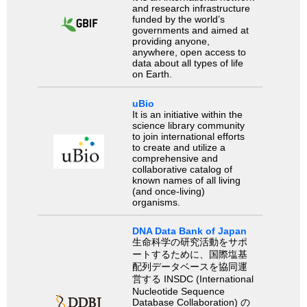
and research infrastructure
funded by the world’s
governments and aimed at
providing anyone,
anywhere, open access to
data about all types of life
on Earth.
uBio
It is an initiative within the
science library community
to join international efforts
to create and utilize a
comprehensive and
collaborative catalog of
known names of all living
(and once-living)
organisms.
DNA Data Bank of Japan
生命科学の研究活動をサポ
ートするために、国際塩基
配列データベースを協同運
営する INSDC (International
Nucleotide Sequence
Database Collaboration) の