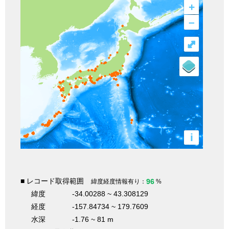
+
–
⤢
i
■ レコード取得範囲
96
緯度経度情報有り：
%
緯度
-34.00288 ~ 43.308129
経度
-157.84734 ~ 179.7609
水深
-1.76 ~ 81 m