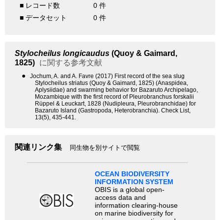
■ レコード数
0 件
■ データセット
0 件
Stylocheilus longicaudus
(Quoy & Gaimard,
1825)
に関する参考文献
●
Jochum, A. and A. Favre (2017) First record of the sea slug
Stylocheilus striatus (Quoy & Gaimard, 1825) (Anaspidea,
Aplysiidae) and swarming behavior for Bazaruto Archipelago,
Mozambique with the first record of Pleurobranchus forskalii
Rüppel & Leuckart, 1828 (Nudipleura, Pleurobranchidae) for
Bazaruto Island (Gastropoda, Heterobranchia). Check List,
13(5), 435-441.
関連リンク集
同生物を別サイトで閲覧
OCEAN BIODIVERSITY
INFORMATION SYSTEM
OBIS is a global open-
access data and
information clearing-house
on marine biodiversity for