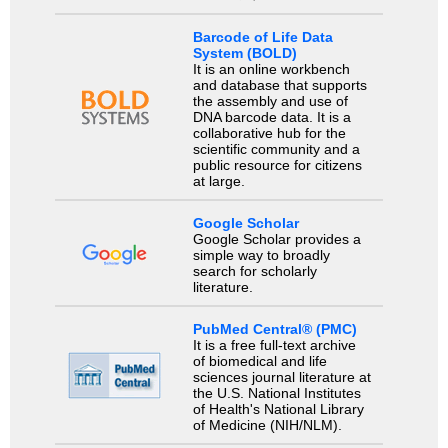
Barcode of Life Data
System (BOLD)
It is an online workbench
and database that supports
the assembly and use of
DNA barcode data. It is a
collaborative hub for the
scientific community and a
public resource for citizens
at large.
Google Scholar
Google Scholar provides a
simple way to broadly
search for scholarly
literature.
PubMed Central® (PMC)
It is a free full-text archive
of biomedical and life
sciences journal literature at
the U.S. National Institutes
of Health's National Library
of Medicine (NIH/NLM).