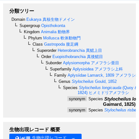
分類ツリー
Domain
Eukarya
真核生物ドメイン
Supergroup
Opisthokonta
Kingdom
Animalia
動物界
Phylum
Mollusca
軟体動物門
Class
Gastropoda
腹足綱
Superorder
Heterobranchia
異鰓上目
Order
Euopisthobranchia
真後鰓目
Suborder
Aplysiomorpha
アメフラシ亜目
Superfamily
Aplysioidea
アメフラシ上科
Family
Aplysiidae
Lamarck, 1809
アメフラシ
Genus
Stylocheilus
Gould, 1852
Species
Stylocheilus longicauda
(Quoy & 
1824)
ヒメミドリアメフラシ
Stylocheilus lo
synonym
Species
Gaimard, 1825)
synonym
Species
Stylocheilus risbec
生物出現レコード 概要
生物出現レコード →