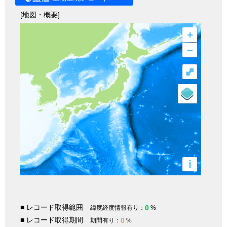
[地図・概要]
+
–
⤢
i
■ レコード取得範囲
0
緯度経度情報有り：
%
■ レコード取得期間
0
期間有り：
%