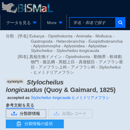
データを見る
More
分類 :
[学名] Eukarya - Opisthokonta - Animalia - Mollusca -
Gastropoda - Heterobranchia - Euopisthobranchia
- Aplysiomorpha - Aplysioidea - Aplysiidae -
Stylocheilus
-
Stylocheilus longicauda
[和名] 真核生物ドメイン - Opisthokonta - 動物界 - 軟体動
物門 - 腹足綱 - 異鰓上目 - 真後鰓目 - アメフラシ亜
目 - アメフラシ上科 - アメフラシ科 -
Stylocheilus
- ヒメミドリアメフラシ
Stylocheilus
synonym
longicaudus
(Quoy & Gaimard, 1825)
accepted as
Stylocheilus longicauda
ヒメミドリアメフラシ
参考文献を見る
分類群情報
出現レコード
分類情報の提供