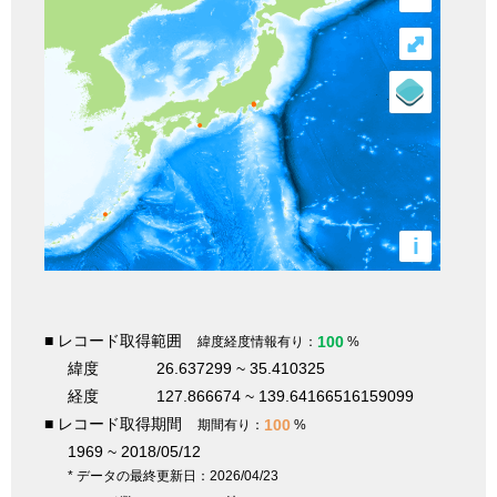
⤢
i
■ レコード取得範囲
100
緯度経度情報有り：
%
緯度
26.637299 ~ 35.410325
経度
127.866674 ~ 139.64166516159099
■ レコード取得期間
100
期間有り：
%
1969 ~ 2018/05/12
* データの最終更新日：2026/04/23