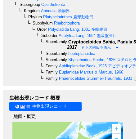
Supergroup
Opisthokonta
Kingdom
Animalia
動物界
Phylum
Platyhelminthes
扁形動物門
Subphylum
Rhabditophora
Order
Polycladida
Lang, 1881
多岐腸目
Suborder
Acotylea
Lang, 1884
無吸盤亜目
Cryptoceloidea
Bahia, Padula & 
Superfamily
2017
直下の階級を表示
Superfamily
Leptoplanoidea
Superfamily
Stylochoidea
Poche, 1926
スチロヒラ
Family
Apidioplanidae
Bock, 1926
アピディオプラ
Family
Euplanidae
Marcus & Marcus, 1966
Family
Phaenocelidae
Stummer-Traunfels, 1933
[un
生物出現レコード 概要
生物出現レコード →
[地図・概要]
+
–