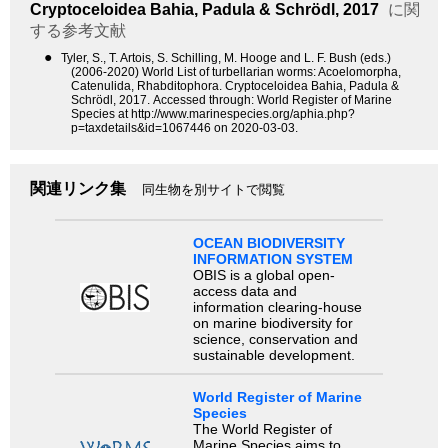
Cryptoceloidea
Bahia, Padula & Schrödl, 2017
に関
する参考文献
●
Tyler, S., T. Artois, S. Schilling, M. Hooge and L. F. Bush (eds.)
(2006-2020) World List of turbellarian worms: Acoelomorpha,
Catenulida, Rhabditophora. Cryptoceloidea Bahia, Padula &
Schrödl, 2017. Accessed through: World Register of Marine
Species at http://www.marinespecies.org/aphia.php?
p=taxdetails&id=1067446 on 2020-03-03.
関連リンク集
同生物を別サイトで閲覧
OCEAN BIODIVERSITY
INFORMATION SYSTEM
OBIS is a global open-
access data and
information clearing-house
on marine biodiversity for
science, conservation and
sustainable development.
World Register of Marine
Species
The World Register of
Marine Species aims to