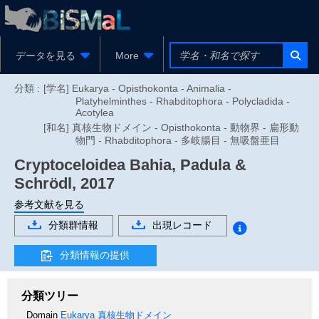
データを見る
More
分類 :
[学名] Eukarya - Opisthokonta - Animalia -
Platyhelminthes - Rhabditophora - Polycladida -
Acotylea
[和名] 真核生物ドメイン - Opisthokonta - 動物界 - 扁形動
物門 - Rhabditophora - 多岐腸目 - 無吸盤亜目
Cryptoceloidea
Bahia, Padula &
Schrödl, 2017
参考文献を見る
分類群情報
出現レコード
分類情報の提供
分類ツリー
Domain
Eukarya
真核生物ドメイン