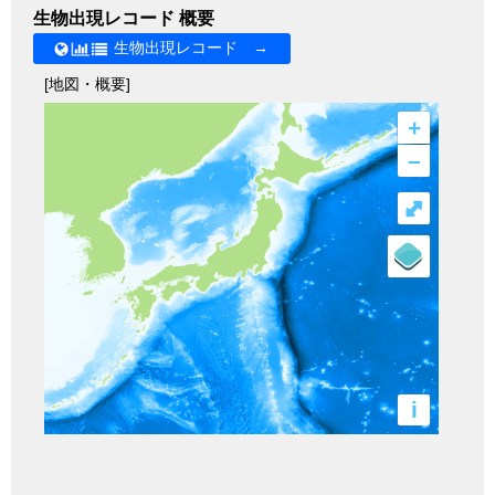
生物出現レコード 概要
生物出現レコード →
[地図・概要]
+
–
⤢
i