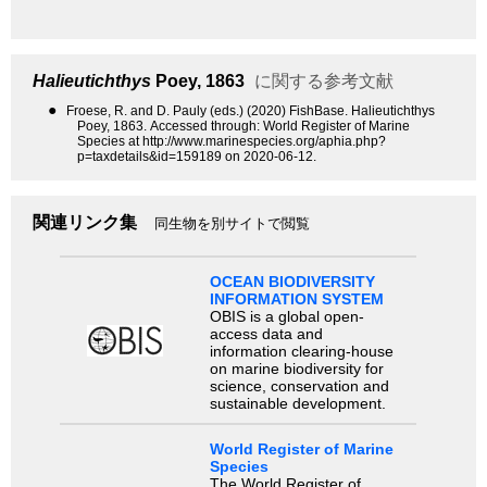
Halieutichthys
Poey, 1863
に関する参考文献
●
Froese, R. and D. Pauly (eds.) (2020) FishBase. Halieutichthys
Poey, 1863. Accessed through: World Register of Marine
Species at http://www.marinespecies.org/aphia.php?
p=taxdetails&id=159189 on 2020-06-12.
関連リンク集
同生物を別サイトで閲覧
OCEAN BIODIVERSITY
INFORMATION SYSTEM
OBIS is a global open-
access data and
information clearing-house
on marine biodiversity for
science, conservation and
sustainable development.
World Register of Marine
Species
The World Register of