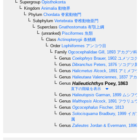
Supergroup
Opisthokonta
Kingdom
Animalia
動物界
Phylum
Chordata
脊索動物門
Subphylum
Vertebrata
脊椎動物亜門
Superclass
Gnathostomata
有顎上綱
(unranked)
Pisciformes
魚類
Class
Actinopterygii
条鰭綱
Order
Lophiiformes
アンコウ目
Family
Ogcocephalidae
Gill, 1893
アカグツ科
Genus
Coelophrys
Brauer, 1902
ユメソコグ
Genus
Dibranchus
Peters, 1876
ソコグツ属
Genus
Halicmetus
Alcock, 1891
アミメフウ
Genus
Halieutaea
Valenciennes, 1837
アカ
Halieutichthys
Poey, 1863
Genus
直下の階級を表示
Genus
Halieutopsis
Garman, 1899
ムシフウ
Genus
Malthopsis
Alcock, 1891
フウリュウ
Genus
Ogcocephalus
Fischer, 1813
Genus
Solocisquama
Bradbury, 1999
イガフ
属
Genus
Zalieutes
Jordan & Evermann, 1896