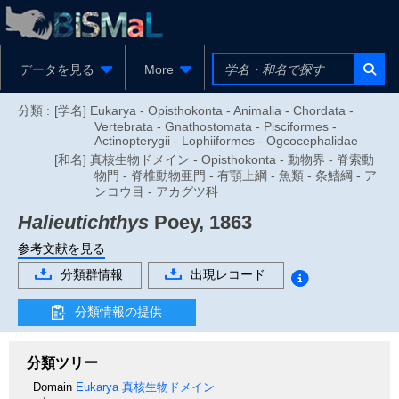
データを見る
More
分類 :
[学名] Eukarya - Opisthokonta - Animalia - Chordata -
Vertebrata - Gnathostomata - Pisciformes -
Actinopterygii - Lophiiformes - Ogcocephalidae
[和名] 真核生物ドメイン - Opisthokonta - 動物界 - 脊索動
物門 - 脊椎動物亜門 - 有顎上綱 - 魚類 - 条鰭綱 - ア
ンコウ目 - アカグツ科
Halieutichthys
Poey, 1863
参考文献を見る
分類群情報
出現レコード
分類情報の提供
分類ツリー
Domain
Eukarya
真核生物ドメイン