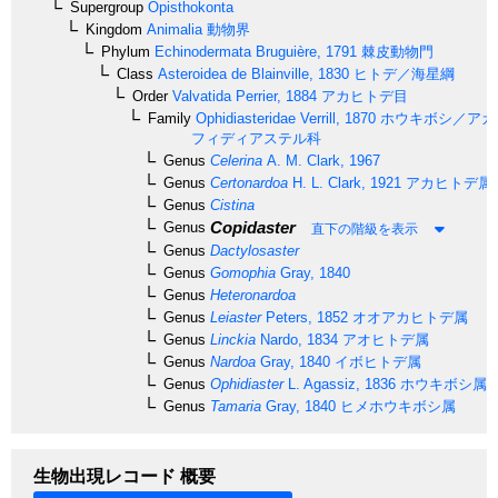
Supergroup
Opisthokonta
Kingdom
Animalia
動物界
Phylum
Echinodermata
Bruguière, 1791
棘皮動物門
Class
Asteroidea
de Blainville, 1830
ヒトデ／海星綱
Order
Valvatida
Perrier, 1884
アカヒトデ目
Family
Ophidiasteridae
Verrill, 1870
ホウキボシ／アカ
フィディアステル科
Genus
Celerina
A. M. Clark, 1967
Genus
Certonardoa
H. L. Clark, 1921
アカヒトデ属
Genus
Cistina
Copidaster
Genus
直下の階級を表示
Genus
Dactylosaster
Genus
Gomophia
Gray, 1840
Genus
Heteronardoa
Genus
Leiaster
Peters, 1852
オオアカヒトデ属
Genus
Linckia
Nardo, 1834
アオヒトデ属
Genus
Nardoa
Gray, 1840
イボヒトデ属
Genus
Ophidiaster
L. Agassiz, 1836
ホウキボシ属
Genus
Tamaria
Gray, 1840
ヒメホウキボシ属
生物出現レコード 概要