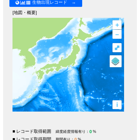
生物出現レコード →
[地図・概要]
+
–
⤢
i
■ レコード取得範囲
0
緯度経度情報有り：
%
■ レコード取得期間
0
期間有り：
%