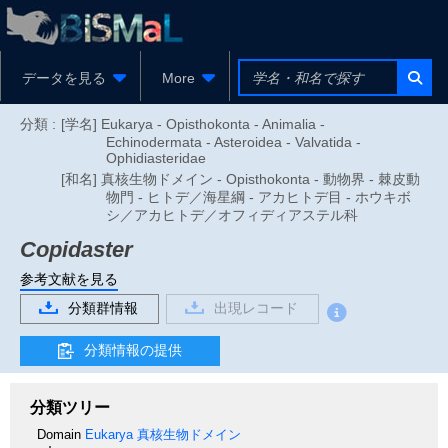
データを見る
More
分類 :
[学名] Eukarya - Opisthokonta - Animalia -
Echinodermata - Asteroidea - Valvatida -
Ophidiasteridae
[和名] 真核生物ドメイン - Opisthokonta - 動物界 - 棘皮動
物門 - ヒトデ／海星綱 - アカヒトデ目 - ホウキボ
シ／アカヒトデ／オフィディアステル科
Copidaster
参考文献を見る
分類群情報
出現レコード
分類情報の提供
分類ツリー
Domain
Eukarya
真核生物ドメイン