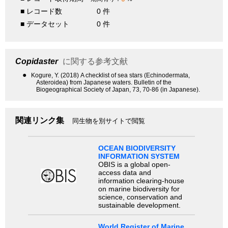
■ レコード数
0 件
■ データセット
0 件
Copidaster
に関する参考文献
●
Kogure, Y. (2018) A checklist of sea stars (Echinodermata,
Asteroidea) from Japanese waters. Bulletin of the
Biogeographical Society of Japan, 73, 70-86 (in Japanese).
関連リンク集
同生物を別サイトで閲覧
OCEAN BIODIVERSITY
INFORMATION SYSTEM
OBIS is a global open-
access data and
information clearing-house
on marine biodiversity for
science, conservation and
sustainable development.
World Register of Marine