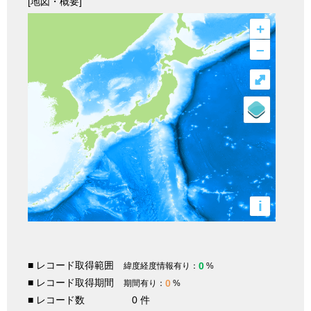
[地図・概要]
+
–
⤢
i
■ レコード取得範囲
0
緯度経度情報有り：
%
■ レコード取得期間
0
期間有り：
%
■ レコード数
0 件