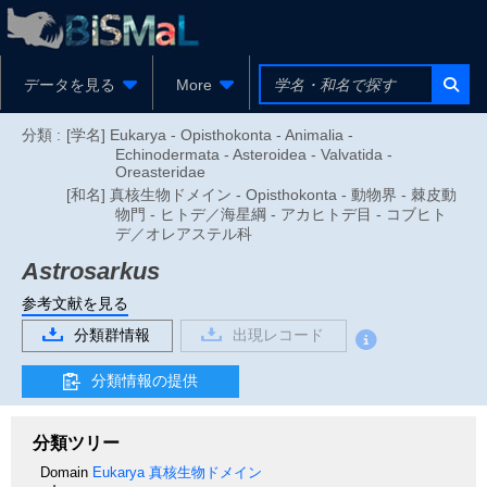
データを見る
More
分類 :
[学名] Eukarya - Opisthokonta - Animalia -
Echinodermata - Asteroidea - Valvatida -
Oreasteridae
[和名] 真核生物ドメイン - Opisthokonta - 動物界 - 棘皮動
物門 - ヒトデ／海星綱 - アカヒトデ目 - コブヒト
デ／オレアステル科
Astrosarkus
参考文献を見る
分類群情報
出現レコード
分類情報の提供
分類ツリー
Domain
Eukarya
真核生物ドメイン