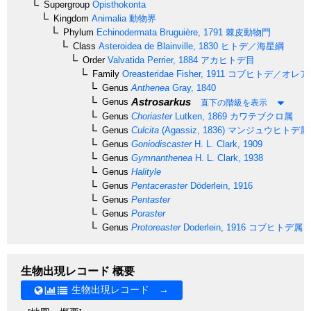
Supergroup
Opisthokonta
Kingdom
Animalia
動物界
Phylum
Echinodermata
Bruguière, 1791
棘皮動物門
Class
Asteroidea
de Blainville, 1830
ヒトデ／海星綱
Order
Valvatida
Perrier, 1884
アカヒトデ目
Family
Oreasteridae
Fisher, 1911
コブヒトデ／オレア
Genus
Anthenea
Gray, 1840
Astrosarkus
Genus
直下の階級を表示
Genus
Choriaster
Lutken, 1869
カワテブクロ属
Genus
Culcita
(Agassiz, 1836)
マンジュウヒトデ属
Genus
Goniodiscaster
H. L. Clark, 1909
Genus
Gymnanthenea
H. L. Clark, 1938
Genus
Halityle
Genus
Pentaceraster
Döderlein, 1916
Genus
Pentaster
Genus
Poraster
Genus
Protoreaster
Doderlein, 1916
コブヒトデ属
生物出現レコード 概要
生物出現レコード →