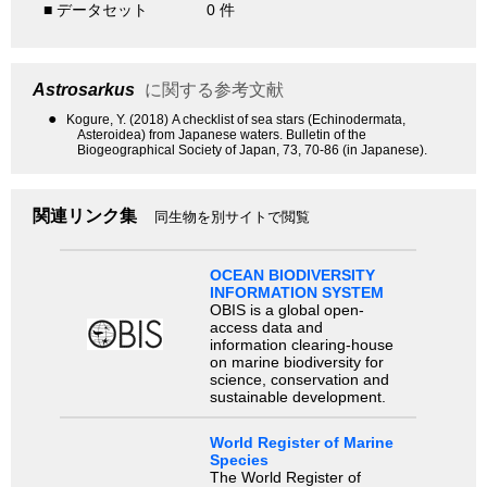
■ データセット
0 件
Astrosarkus
に関する参考文献
●
Kogure, Y. (2018) A checklist of sea stars (Echinodermata,
Asteroidea) from Japanese waters. Bulletin of the
Biogeographical Society of Japan, 73, 70-86 (in Japanese).
関連リンク集
同生物を別サイトで閲覧
OCEAN BIODIVERSITY
INFORMATION SYSTEM
OBIS is a global open-
access data and
information clearing-house
on marine biodiversity for
science, conservation and
sustainable development.
World Register of Marine
Species
The World Register of