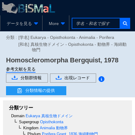
データを見る
More
分類 :
[学名] Eukarya - Opisthokonta - Animalia - Porifera
[和名] 真核生物ドメイン - Opisthokonta - 動物界 - 海綿動
物門
Homoscleromorpha
Bergquist, 1978
参考文献を見る
分類群情報
出現レコード
分類情報の提供
分類ツリー
Domain
Eukarya
真核生物ドメイン
Supergroup
Opisthokonta
Kingdom
Animalia
動物界
Phylum
Porifera
Grant, 1836
海綿動物門