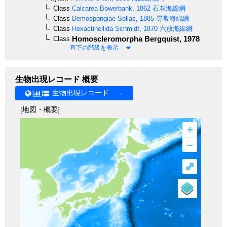
Class
Calcarea
Bowerbank, 1862
石灰海綿綱
Class
Demospongiae
Sollas, 1885
尋常海綿綱
Class
Hexactinellida
Schmidt, 1870
六放海綿綱
Homoscleromorpha
Bergquist, 1978
Class
直下の階級を表示
生物出現レコード 概要
生物出現レコード →
[地図・概要]
+
–
⤢