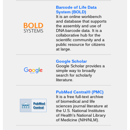
Barcode of Life Data
System (BOLD)
It is an online workbench
and database that supports
the assembly and use of
DNA barcode data. It is a
collaborative hub for the
scientific community and a
public resource for citizens
at large.
Google Scholar
Google Scholar provides a
simple way to broadly
search for scholarly
literature.
PubMed Central® (PMC)
It is a free full-text archive
of biomedical and life
sciences journal literature at
the U.S. National Institutes
of Health's National Library
of Medicine (NIH/NLM).