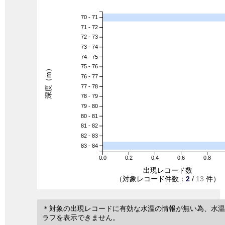
70 - 71
71 - 72
72 - 73
73 - 74
74 - 75
75 - 76
深度（m）
76 - 77
77 - 78
78 - 79
79 - 80
80 - 81
81 - 82
82 - 83
83 - 84
0.0
0.2
0.4
0.6
0.8
出現レコード数
（対象レコード件数：
2
/
13
件）
＊対象の出現レコードに有効な水温の情報が無い為、水温
ラフを表示できません。