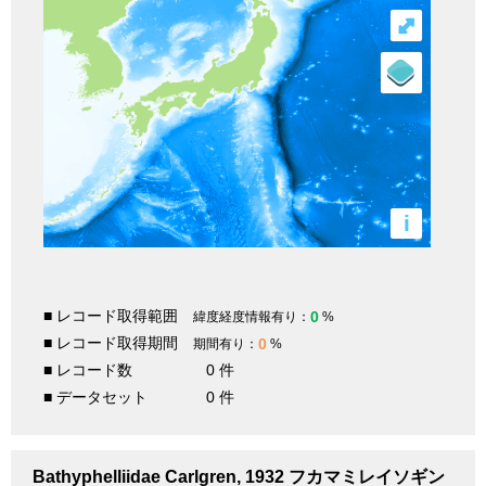
⤢
i
■ レコード取得範囲
0
緯度経度情報有り：
%
■ レコード取得期間
0
期間有り：
%
■ レコード数
0 件
■ データセット
0 件
Bathyphelliidae
Carlgren, 1932
フカマミレイソギン