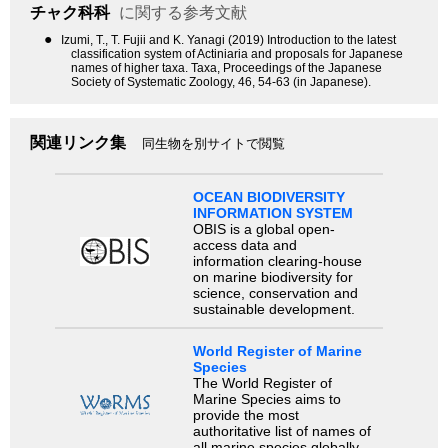
チャク科科
に関する参考文献
●
Izumi, T., T. Fujii and K. Yanagi (2019) Introduction to the latest
classification system of Actiniaria and proposals for Japanese
names of higher taxa. Taxa, Proceedings of the Japanese
Society of Systematic Zoology, 46, 54-63 (in Japanese).
関連リンク集
同生物を別サイトで閲覧
OCEAN BIODIVERSITY
INFORMATION SYSTEM
OBIS is a global open-
access data and
information clearing-house
on marine biodiversity for
science, conservation and
sustainable development.
World Register of Marine
Species
The World Register of
Marine Species aims to
provide the most
authoritative list of names of
all marine species globally,