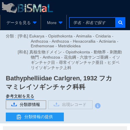
データを見る
More
分類 :
[学名] Eukarya - Opisthokonta - Animalia - Cnidaria -
Anthozoa - Anthozoa - Hexacorallia - Actiniaria -
Enthemonae - Metridioidea
[和名] 真核生物ドメイン - Opisthokonta - 動物界 - 刺胞動
物門 - Anthozoa - 花虫綱 - 六放サンゴ亜綱 - イソ
ギンチャク目 - 尋常イソギンチャク亜目 - ヒダベ
リイソギンチャク上科
Bathyphelliidae
Carlgren, 1932
フカ
マミレイソギンチャク科科
参考文献を見る
分類群情報
出現レコード
分類情報の提供