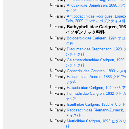
Family
Andvakiidae
Danielssen, 1890
ホウザ
ャク科
Family
Antipodactinidae
Rodríguez, López-G
Daly, 2009
アンティポダクティス科
Bathyphelliidae
Carlgren, 1932
Family
イソギンチャク科科
Family
Boloceroididae
Carlgren, 1924
オヨギ
ク科
Family
Diadumenidae
Stephenson, 1920
タ
ンチャク科
Family
Galatheanthemidae
Carlgren, 1956
ワ
ンチャク科
Family
Gonactiniidae
Carlgren, 1893
マメギ
Family
Halcampidae
Andres, 1883
クビワナ
ャク科
Family
Haliactinidae
Carlgren, 1949
ハリアク
Family
Hormathiidae
Carlgren, 1932
クビカ
ャク科
Family
Isanthidae
Carlgren, 1938
イサント
Family
Kadosactinidae
Riemann-Zürneck, 1
ティス科
Family
Metridiidae
Carlgren, 1893
ヒダベリ
科