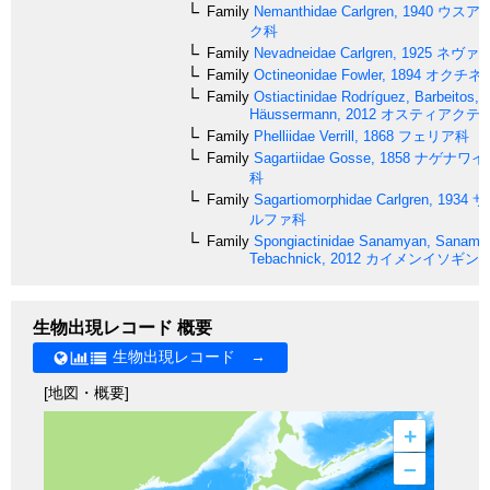
Family
Nemanthidae
Carlgren, 1940
ウスア
ク科
Family
Nevadneidae
Carlgren, 1925
ネヴァ
Family
Octineonidae
Fowler, 1894
オクチネ
Family
Ostiactinidae
Rodríguez, Barbeitos,
Häussermann, 2012
オスティアクテ
Family
Phelliidae
Verrill, 1868
フェリア科
Family
Sagartiidae
Gosse, 1858
ナゲナワイ
科
Family
Sagartiomorphidae
Carlgren, 1934
サ
ルファ科
Family
Spongiactinidae
Sanamyan, Sanamy
Tebachnick, 2012
カイメンイソギン
生物出現レコード 概要
生物出現レコード →
[地図・概要]
+
–