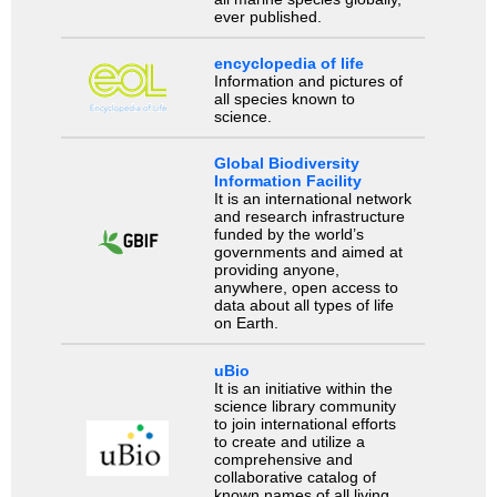
ever published.
encyclopedia of life
Information and pictures of
all species known to
science.
Global Biodiversity
Information Facility
It is an international network
and research infrastructure
funded by the world’s
governments and aimed at
providing anyone,
anywhere, open access to
data about all types of life
on Earth.
uBio
It is an initiative within the
science library community
to join international efforts
to create and utilize a
comprehensive and
collaborative catalog of
known names of all living