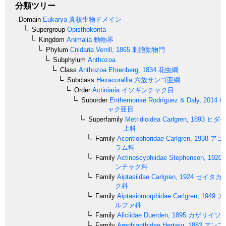
分類ツリー
Domain
Eukarya
真核生物ドメイン
Supergroup
Opisthokonta
Kingdom
Animalia
動物界
Phylum
Cnidaria
Verrill, 1865
刺胞動物門
Subphylum
Anthozoa
Class
Anthozoa
Ehrenberg, 1834
花虫綱
Subclass
Hexacorallia
六放サンゴ亜綱
Order
Actiniaria
イソギンチャク目
Suborder
Enthemonae
Rodríguez & Daly, 2014
尋
ャク亜目
Superfamily
Metridioidea
Carlgren, 1893
ヒダベ
上科
Family
Acontiophoridae
Carlgren, 1938
アコ
ラム科
Family
Actinoscyphiidae
Stephenson, 1920
ンチャク科
Family
Aiptasiidae
Carlgren, 1924
セイタカ
ク科
Family
Aiptasiomorphidae
Carlgren, 1949
ア
ルファ科
Family
Aliciidae
Duerden, 1895
カザリイソ
Family
Amphianthidae
Hertwig, 1882
アンフ