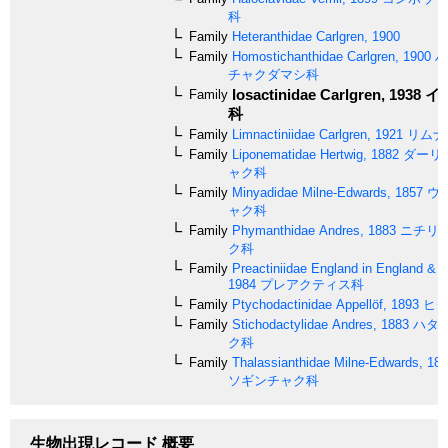
科
Family
Heteranthidae
Carlgren, 1900
Family
Homostichanthidae
Carlgren, 1900
ハ
チャクダマシ科
Iosactinidae
Carlgren, 1938
イ
Family
科
Family
Limnactiniidae
Carlgren, 1921
リムナ
Family
Liponematidae
Hertwig, 1882
ダーリ
ャク科
Family
Minyadidae
Milne-Edwards, 1857
ウ
ャク科
Family
Phymanthidae
Andres, 1883
ニチリ
ク科
Family
Preactiniidae
England in England & 
1984
プレアクティス科
Family
Ptychodactinidae
Appellöf, 1893
ヒダ
Family
Stichodactylidae
Andres, 1883
ハタ
ク科
Family
Thalassianthidae
Milne-Edwards, 18
ソギンチャク科
生物出現レコード 概要