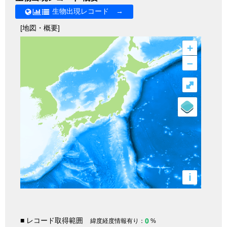
生物出現レコード →
[地図・概要]
+
–
⤢
i
■ レコード取得範囲
0
緯度経度情報有り：
%