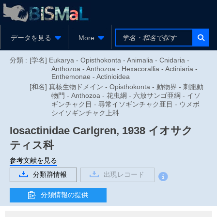
データを見る
More
分類 :
[学名] Eukarya - Opisthokonta - Animalia - Cnidaria -
Anthozoa - Anthozoa - Hexacorallia - Actiniaria -
Enthemonae - Actinioidea
[和名] 真核生物ドメイン - Opisthokonta - 動物界 - 刺胞動
物門 - Anthozoa - 花虫綱 - 六放サンゴ亜綱 - イソ
ギンチャク目 - 尋常イソギンチャク亜目 - ウメボ
シイソギンチャク上科
Iosactinidae
Carlgren, 1938
イオサク
ティス科
参考文献を見る
分類群情報
出現レコード
分類情報の提供