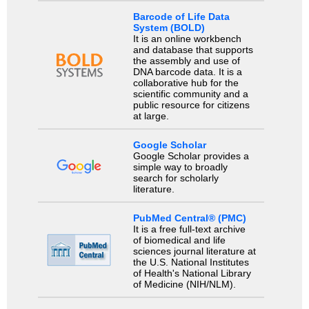
Barcode of Life Data
System (BOLD)
It is an online workbench
and database that supports
the assembly and use of
DNA barcode data. It is a
collaborative hub for the
scientific community and a
public resource for citizens
at large.
Google Scholar
Google Scholar provides a
simple way to broadly
search for scholarly
literature.
PubMed Central® (PMC)
It is a free full-text archive
of biomedical and life
sciences journal literature at
the U.S. National Institutes
of Health's National Library
of Medicine (NIH/NLM).