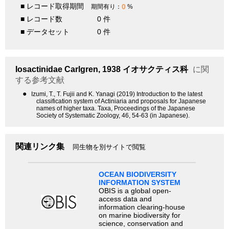
■ レコード取得期間
0
期間有り：
%
■ レコード数
0 件
■ データセット
0 件
Iosactinidae
Carlgren, 1938
イオサクティス科
に関
する参考文献
●
Izumi, T., T. Fujii and K. Yanagi (2019) Introduction to the latest
classification system of Actiniaria and proposals for Japanese
names of higher taxa. Taxa, Proceedings of the Japanese
Society of Systematic Zoology, 46, 54-63 (in Japanese).
関連リンク集
同生物を別サイトで閲覧
OCEAN BIODIVERSITY
INFORMATION SYSTEM
OBIS is a global open-
access data and
information clearing-house
on marine biodiversity for
science, conservation and