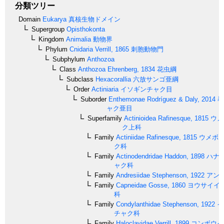
分類ツリー
Domain
Eukarya
真核生物ドメイン
Supergroup
Opisthokonta
Kingdom
Animalia
動物界
Phylum
Cnidaria
Verrill, 1865
刺胞動物門
Subphylum
Anthozoa
Class
Anthozoa
Ehrenberg, 1834
花虫綱
Subclass
Hexacorallia
六放サンゴ亜綱
Order
Actiniaria
イソギンチャク目
Suborder
Enthemonae
Rodríguez & Daly, 2014
尋
ャク亜目
Superfamily
Actinioidea
Rafinesque, 1815
ウメ
ク上科
Family
Actiniidae
Rafinesque, 1815
ウメボシ
ク科
Family
Actinodendridae
Haddon, 1898
ハナ
ャク科
Family
Andresiidae
Stephenson, 1922
アン
Family
Capneidae
Gosse, 1860
ヨウサイイ
科
Family
Condylanthidae
Stephenson, 1922
イ
チャク科
Family
Haloclavidae
Verrill, 1899
コンボウイ