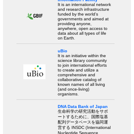
It is an international network
and research infrastructure
funded by the world’s
governments and aimed at
providing anyone,
anywhere, open access to
data about all types of life
on Earth.
uBio
It is an initiative within the
science library community
to join international efforts
to create and utilize a
comprehensive and
collaborative catalog of
known names of all living
(and once-living)
organisms.
DNA Data Bank of Japan
生命科学の研究活動をサポ
ートするために、国際塩基
配列データベースを協同運
営する INSDC (International
Nucleotide Sequence