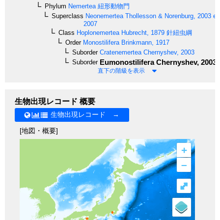
Phylum
Nemertea
紐形動物門
Superclass
Neonemertea
Thollesson & Norenburg, 2003 em
2007
Class
Hoplonemertea
Hubrecht, 1879
針紐虫綱
Order
Monostilifera
Brinkmann, 1917
Suborder
Cratenemertea
Chernyshev, 2003
Eumonostilifera
Chernyshev, 2003
Suborder
直下の階級を表示
生物出現レコード 概要
生物出現レコード →
[地図・概要]
+
–
⤢