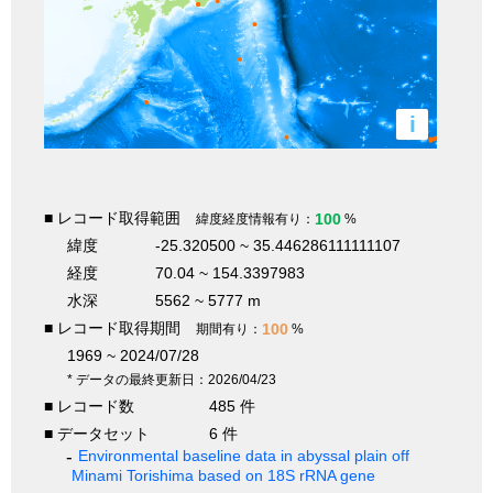
i
■ レコード取得範囲
100
緯度経度情報有り：
%
緯度
-25.320500 ~ 35.446286111111107
経度
70.04 ~ 154.3397983
水深
5562 ~ 5777 m
■ レコード取得期間
100
期間有り：
%
1969 ~ 2024/07/28
* データの最終更新日：2026/04/23
■ レコード数
485 件
■ データセット
6 件
Environmental baseline data in abyssal plain off
Minami Torishima based on 18S rRNA gene