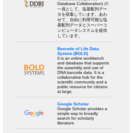
Database Collaboration) の
一員として、塩基配列デー
タを収集しています。あわ
せて、自由に利用可能な塩
基配列データとスーパーコ
ンピュータシステムを提供
しています。
Barcode of Life Data
System (BOLD)
It is an online workbench
and database that supports
the assembly and use of
DNA barcode data. It is a
collaborative hub for the
scientific community and a
public resource for citizens
at large.
Google Scholar
Google Scholar provides a
simple way to broadly
search for scholarly
literature.