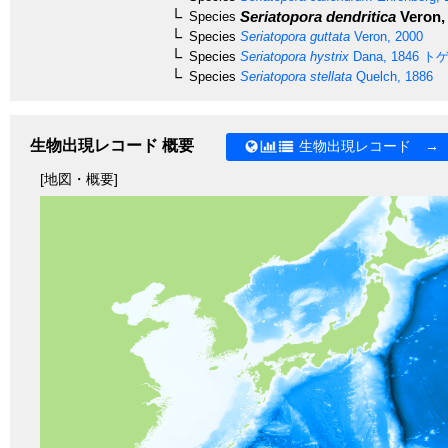
Seriatopora dendritica
Veron,
Species
Species
Seriatopora guttata
Veron, 2000
Species
Seriatopora hystrix
Dana, 1846
トゲ
Species
Seriatopora stellata
Quelch, 1886
生物出現レコード 概要
生物出現レコード →
[地図・概要]