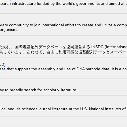
research infrastructure funded by the world’s governments and aimed a
e library community to join international efforts to create and utilize a 
) organisms.
配列データベースを協同運営する INSDC (International Nucleotide
集しています。あわせて、自由に利用可能な塩基配列データとスーパー
LD)
ase that supports the assembly and use of DNA barcode data. It is a col
 to broadly search for scholarly literature.
edical and life sciences journal literature at the U.S. National Institutes