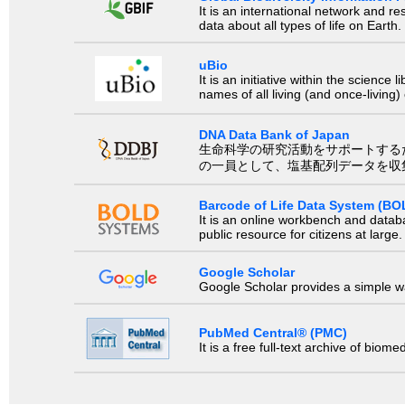
It is an international network and 
data about all types of life on Earth.
uBio
It is an initiative within the scienc
names of all living (and once-living
DNA Data Bank of Japan
生命科学の研究活動をサポートするために、国際塩基
の一員として、塩基配列データを収
Barcode of Life Data System (BO
It is an online workbench and datab
public resource for citizens at large.
Google Scholar
Google Scholar provides a simple way
PubMed Central® (PMC)
It is a free full-text archive of biom