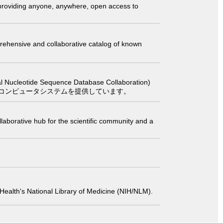
t providing anyone, anywhere, open access to
comprehensive and collaborative catalog of known
 Sequence Database Collaboration)
コンピュータシステムを提供しています。
laborative hub for the scientific community and a
 of Health's National Library of Medicine (NIH/NLM).