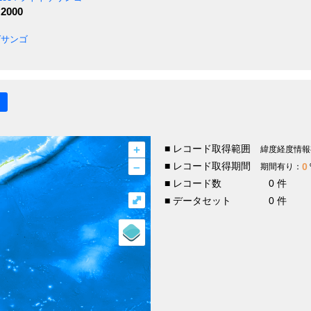
 2000
サンゴ
+
■ レコード取得範囲
緯度経度情報
–
■ レコード取得期間
0
期間有り：
■ レコード数
0 件
⤢
■ データセット
0 件