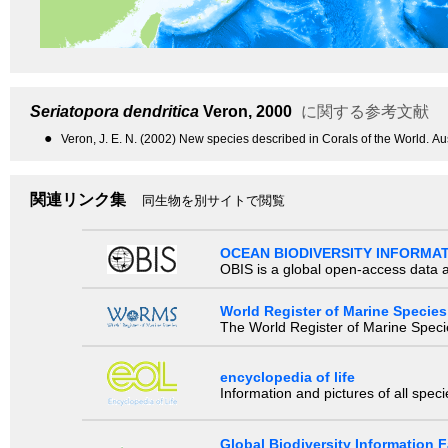
Seriatopora dendritica
Veron, 2000
に関する参考文献
●
Veron, J. E. N. (2002) New species described in Corals of the World. Au
関連リンク集
同生物を別サイトで閲覧
OCEAN BIODIVERSITY INFORMA
OBIS is a global open-access data a
World Register of Marine Species
The World Register of Marine Species
encyclopedia of life
Information and pictures of all spec
Global Biodiversity Information Fa