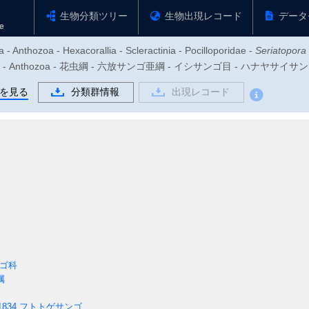
生物分類ツリー
生物出現レコード
データ
- Anthozoa - Hexacorallia - Scleractinia - Pocilloporidae -
Seriatopora
動物門 - Anthozoa - 花虫綱 - 六放サンゴ亜綱 - イシサンゴ目 - ハナヤサイ
を見る
分類群情報
出現レコード
ゴ科
属
1834
フトトゲサンゴ