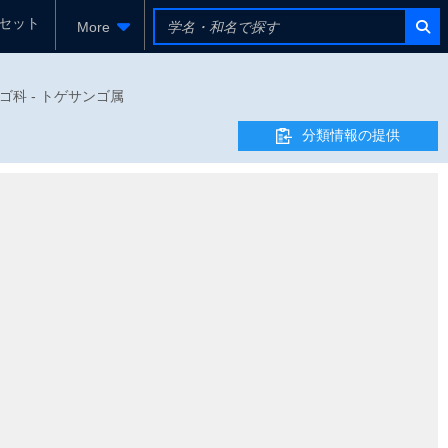
セット
More
サンゴ科 - トゲサンゴ属
分類情報の提供