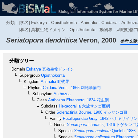
分類 :
[学名] Eukarya - Opisthokonta - Animalia - Cnidaria - Anthozoa 
[和名] 真核生物ドメイン - Opisthokonta - 動物界 - 刺胞
Seriatopora dendritica
Veron, 2000
参考文献
分類ツリー
Domain
Eukarya
真核生物ドメイン
Supergroup
Opisthokonta
Kingdom
Animalia
動物界
Phylum
Cnidaria
Verrill, 1865
刺胞動物門
Subphylum
Anthozoa
Class
Anthozoa
Ehrenberg, 1834
花虫綱
Subclass
Hexacorallia
六放サンゴ亜綱
Order
Scleractinia
Bourne, 1900
イシサンゴ目
Family
Pocilloporidae
Gray, 1842
ハナヤサイサン
Genus
Seriatopora
Lamarck, 1816
トゲサンゴ
Species
Seriatopora aculeata
Quelch, 1886
Species
Seriatopora caliendrum
Ehrenberg, 