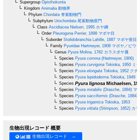
Supergroup
Opisthokonta
Kingdom
Animalia
動物界
Phylum
Chordata
脊索動物門
Subphylum
Urochordata
尾索動物亜門
Class
Ascidiacea
Nielsen, 1995
ホヤ綱
Order
Pleurogona
Perrier, 1898
マボヤ目
Suborder
Stolidobranchia
Lahille, 1887
マボヤ亜目
Family
Pyuridae
Hartmeyer, 1908
マボヤ／ピウ
Genus
Pyura
Molina, 1782
カラスボヤ属
Species
Pyura comma
(Hartmeyer, 1906)
Species
Pyura curvigona
Tokioka, 1950
ミナ
Species
Pyura elongata
Tokioka, 1952
クチ
Species
Pyura lepidoderma
Tokioka, 1949
ウ
Pyura lignosa
Michaelsen, 19
Species
Species
Pyura mirabilis
(Drasche, 1884)
マ
Species
Pyura sacciformis
(Drasche, 1884)
Species
Pyura trigamica
Tokioka, 1953
Species
Pyura vittata
(Stimpson, 1852)
カラ
生物出現レコード 概要
生物出現レコード →