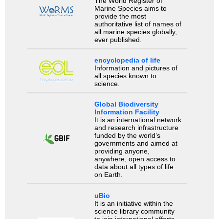
The World Register of
Marine Species aims to
provide the most
authoritative list of names of
all marine species globally,
ever published.
encyclopedia of life
Information and pictures of
all species known to
science.
Global Biodiversity
Information Facility
It is an international network
and research infrastructure
funded by the world’s
governments and aimed at
providing anyone,
anywhere, open access to
data about all types of life
on Earth.
uBio
It is an initiative within the
science library community
to join international efforts