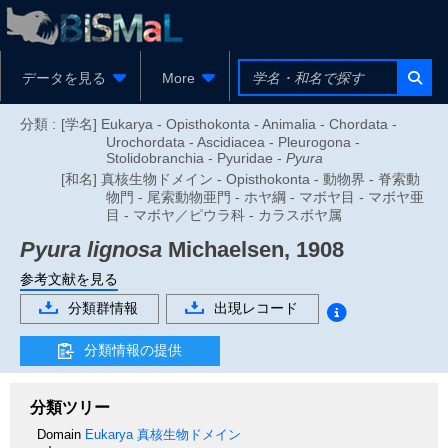
データを見る
More
分類 :
[学名] Eukarya - Opisthokonta - Animalia - Chordata -
Urochordata - Ascidiacea - Pleurogona -
Stolidobranchia - Pyuridae -
Pyura
[和名] 真核生物ドメイン - Opisthokonta - 動物界 - 脊索動
物門 - 尾索動物亜門 - ホヤ綱 - マボヤ目 - マボヤ亜
目 - マボヤ／ピウラ科 - カラスボヤ属
Pyura lignosa
Michaelsen, 1908
参考文献を見る
分類群情報
出現レコード
分類情報の提供
分類ツリー
Domain
Eukarya
真核生物ドメイン