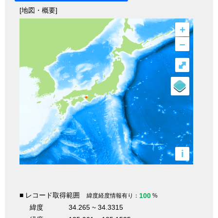
[地図・概要]
+
–
⤢
i
■ レコード取得範囲
100
緯度経度情報有り：
%
緯度
34.265 ~ 34.3315