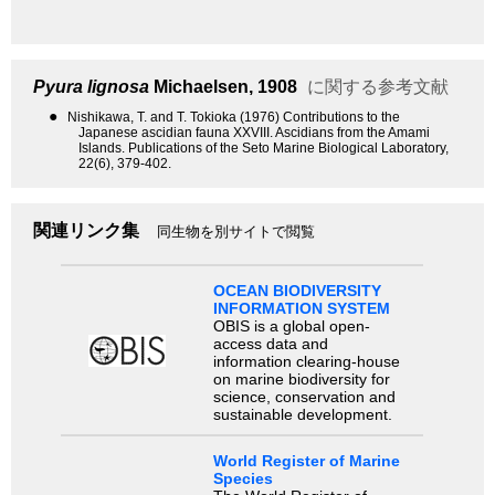
Pyura lignosa
Michaelsen, 1908
に関する参考文献
●
Nishikawa, T. and T. Tokioka (1976) Contributions to the
Japanese ascidian fauna XXVIII. Ascidians from the Amami
Islands. Publications of the Seto Marine Biological Laboratory,
22(6), 379-402.
関連リンク集
同生物を別サイトで閲覧
OCEAN BIODIVERSITY
INFORMATION SYSTEM
OBIS is a global open-
access data and
information clearing-house
on marine biodiversity for
science, conservation and
sustainable development.
World Register of Marine
Species