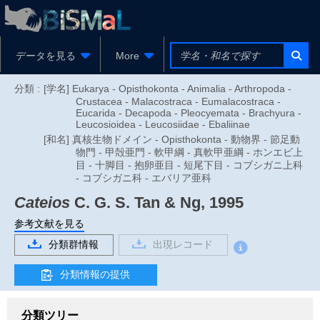
データを見る
More
分類 :
[学名] Eukarya - Opisthokonta - Animalia - Arthropoda -
Crustacea - Malacostraca - Eumalacostraca -
Eucarida - Decapoda - Pleocyemata - Brachyura -
Leucosioidea - Leucosiidae - Ebaliinae
[和名] 真核生物ドメイン - Opisthokonta - 動物界 - 節足動
物門 - 甲殻亜門 - 軟甲綱 - 真軟甲亜綱 - ホンエビ上
目 - 十脚目 - 抱卵亜目 - 短尾下目 - コブシガニ上科
- コブシガニ科 - エバリア亜科
Cateios
C. G. S. Tan & Ng, 1995
参考文献を見る
分類群情報
出現レコード
分類情報の提供
分類ツリー