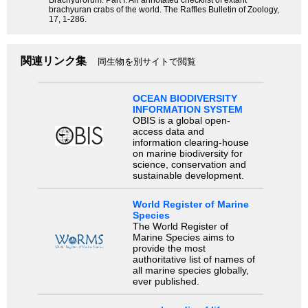
Brachyurorum: Part I. An annotated checklist of extant
brachyuran crabs of the world. The Raffles Bulletin of Zoology,
17, 1-286.
関連リンク集
同生物を別サイトで閲覧
OCEAN BIODIVERSITY
INFORMATION SYSTEM
OBIS is a global open-
access data and
information clearing-house
on marine biodiversity for
science, conservation and
sustainable development.
World Register of Marine
Species
The World Register of
Marine Species aims to
provide the most
authoritative list of names of
all marine species globally,
ever published.