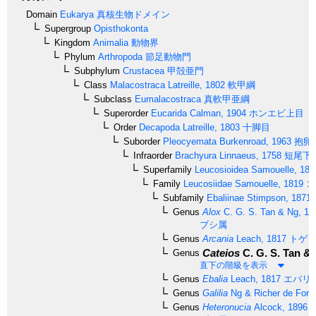
Domain
Eukarya
真核生物ドメイン
Supergroup
Opisthokonta
Kingdom
Animalia
動物界
Phylum
Arthropoda
節足動物門
Subphylum
Crustacea
甲殻亜門
Class
Malacostraca
Latreille, 1802
軟甲綱
Subclass
Eumalacostraca
真軟甲亜綱
Superorder
Eucarida
Calman, 1904
ホンエビ上目
Order
Decapoda
Latreille, 1803
十脚目
Suborder
Pleocyemata
Burkenroad, 1963
抱卵
Infraorder
Brachyura
Linnaeus, 1758
短尾下
Superfamily
Leucosioidea
Samouelle, 181
Family
Leucosiidae
Samouelle, 1819
コ
Subfamily
Ebaliinae
Stimpson, 1871
Genus
Alox
C. G. S. Tan & Ng, 19
ブシ属
Genus
Arcania
Leach, 1817
トゲコ
Cateios
C. G. S. Tan & 
Genus
直下の階級を表示
Genus
Ebalia
Leach, 1817
エバリ
Genus
Galilia
Ng & Richer de Forg
Genus
Heteronucia
Alcock, 1896