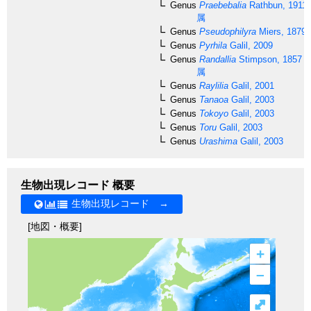
Genus
Praebebalia
Rathbun, 1911
属
Genus
Pseudophilyra
Miers, 1879
Genus
Pyrhila
Galil, 2009
Genus
Randallia
Stimpson, 1857
属
Genus
Raylilia
Galil, 2001
Genus
Tanaoa
Galil, 2003
Genus
Tokoyo
Galil, 2003
Genus
Toru
Galil, 2003
Genus
Urashima
Galil, 2003
生物出現レコード 概要
生物出現レコード →
[地図・概要]
+
–
⤢