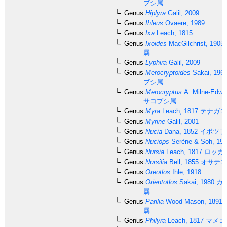
ブシ属
Genus
Hiplyra
Galil, 2009
Genus
Ihleus
Ovaere, 1989
Genus
Ixa
Leach, 1815
Genus
Ixoides
MacGilchrist, 1905
属
Genus
Lyphira
Galil, 2009
Genus
Merocryptoides
Sakai, 196
ブシ属
Genus
Merocryptus
A. Milne-Edwa
サコブシ属
Genus
Myra
Leach, 1817
テナガコ
Genus
Myrine
Galil, 2001
Genus
Nucia
Dana, 1852
イボツブ
Genus
Nuciops
Serène & Soh, 19
Genus
Nursia
Leach, 1817
ロッカ
Genus
Nursilia
Bell, 1855
オサテコ
Genus
Oreotlos
Ihle, 1918
Genus
Orientotlos
Sakai, 1980
カ
属
Genus
Parilia
Wood-Mason, 1891
属
Genus
Philyra
Leach, 1817
マメコ