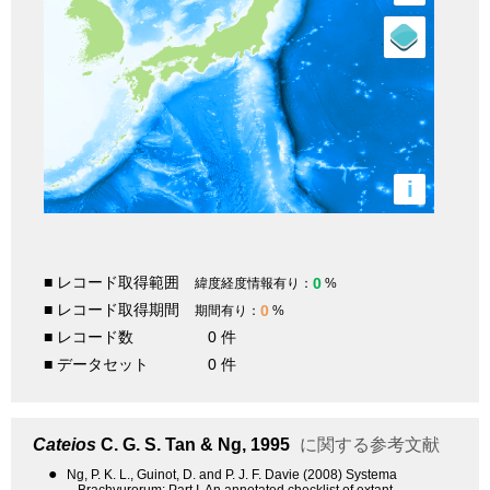
i
■ レコード取得範囲
0
緯度経度情報有り：
%
■ レコード取得期間
0
期間有り：
%
■ レコード数
0 件
■ データセット
0 件
Cateios
C. G. S. Tan & Ng, 1995
に関する参考文献
●
Ng, P. K. L., Guinot, D. and P. J. F. Davie (2008) Systema