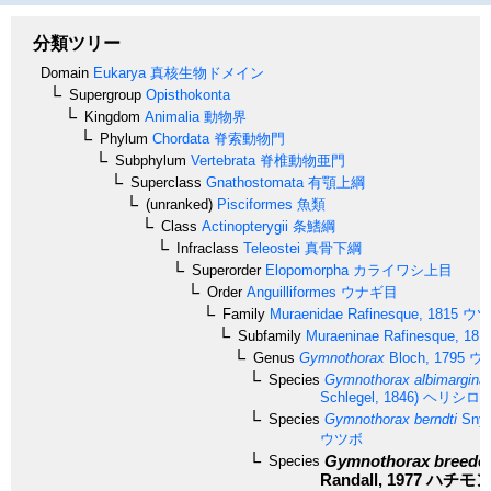
分類ツリー
Domain
Eukarya
真核生物ドメイン
Supergroup
Opisthokonta
Kingdom
Animalia
動物界
Phylum
Chordata
脊索動物門
Subphylum
Vertebrata
脊椎動物亜門
Superclass
Gnathostomata
有顎上綱
(unranked)
Pisciformes
魚類
Class
Actinopterygii
条鰭綱
Infraclass
Teleostei
真骨下綱
Superorder
Elopomorpha
カライワシ上目
Order
Anguilliformes
ウナギ目
Family
Muraenidae
Rafinesque, 1815
ウツ
Subfamily
Muraeninae
Rafinesque, 181
Genus
Gymnothorax
Bloch, 1795
ウ
Species
Gymnothorax albimargina
Schlegel, 1846)
ヘリシロ
Species
Gymnothorax berndti
Snyd
ウツボ
Gymnothorax breede
Species
Randall, 1977
ハチモン