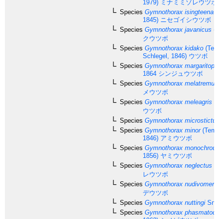
1979)
ミナミミゾレウツボ
Species
Gymnothorax isingteena
(
1845)
ニセゴイシウツボ
Species
Gymnothorax javanicus
(B
クウツボ
Species
Gymnothorax kidako
(Tem
Schlegel, 1846)
ウツボ
Species
Gymnothorax margaritoph
1864
シンジュウツボ
Species
Gymnothorax melatremus
メウツボ
Species
Gymnothorax meleagris
(S
ウツボ
Species
Gymnothorax microstictu
Species
Gymnothorax minor
(Temm
1846)
アミウツボ
Species
Gymnothorax monochrou
1856)
ヤミウツボ
Species
Gymnothorax neglectus
Ta
レウツボ
Species
Gymnothorax nudivomer
(
デウツボ
Species
Gymnothorax nuttingi
Snyd
Species
Gymnothorax phasmatod