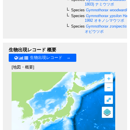
1803)
ナミウツボ
Species
Gymnothorax woodwardi
M
Species
Gymnothorax ypsilon
Hato
1992
オキノシマウツボ
Species
Gymnothorax zonipectis
S
オビウツボ
生物出現レコード 概要
生物出現レコード →
[地図・概要]
+
–
⤢