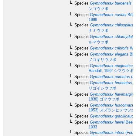
Species
Gymnothorax buroensis
(B
ンゴウツボ
Species
Gymnothorax castlei
Böhlk
1999
Species
Gymnothorax chilospilus
B
ナミウツボ
Species
Gymnothorax chlamydatu
ルマウツボ
Species
Gymnothorax cribroris
Whi
Species
Gymnothorax elegans
Bli
ノコギリウツボ
Species
Gymnothorax enigmaticus
Randall, 1982
シマウツボ
Species
Gymnothorax eurostus
(Ab
Species
Gymnothorax fimbriatus
(B
リゴイシウツボ
Species
Gymnothorax flavimargina
1830)
ゴマウツボ
Species
Gymnothorax fuscomacul
1953)
スズランヒメウツボ
Species
Gymnothorax gracilicauda
Species
Gymnothorax herrei
Beebe
1933
Species
Gymnothorax intesi
(Fourm