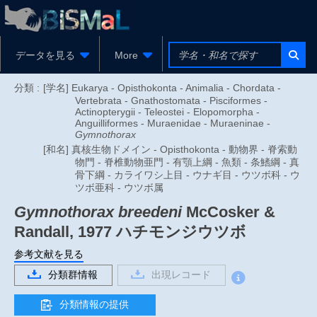
データを見る
More
分類 :
[学名] Eukarya - Opisthokonta - Animalia - Chordata -
Vertebrata - Gnathostomata - Pisciformes -
Actinopterygii - Teleostei - Elopomorpha -
Anguilliformes - Muraenidae - Muraeninae -
Gymnothorax
[和名] 真核生物ドメイン - Opisthokonta - 動物界 - 脊索動
物門 - 脊椎動物亜門 - 有顎上綱 - 魚類 - 条鰭綱 - 真
骨下綱 - カライワシ上目 - ウナギ目 - ウツボ科 - ウ
ツボ亜科 - ウツボ属
Gymnothorax breedeni
McCosker &
Randall, 1977
ハチモンジウツボ
参考文献を見る
分類群情報
出現レコード
分類情報の提供