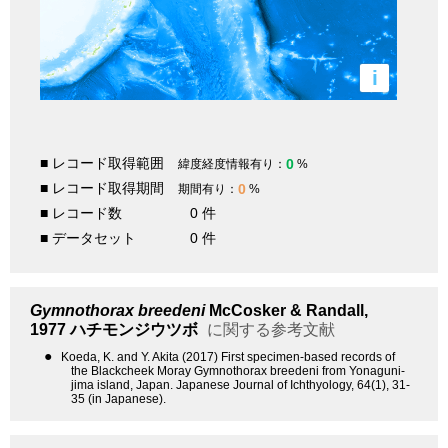
i
■ レコード取得範囲
0
緯度経度情報有り：
%
■ レコード取得期間
0
期間有り：
%
■ レコード数
0 件
■ データセット
0 件
Gymnothorax breedeni
McCosker & Randall,
1977
ハチモンジウツボ
に関する参考文献
●
Koeda, K. and Y. Akita (2017) First specimen-based records of
the Blackcheek Moray Gymnothorax breedeni from Yonaguni-
jima island, Japan. Japanese Journal of Ichthyology, 64(1), 31-
35 (in Japanese).