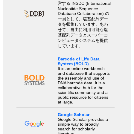
営する INSDC (International
Nucleotide Sequence
Database Collaboration) の
一員として、塩基配列デー
タを収集しています。あわ
せて、自由に利用可能な塩
基配列データとスーパーコ
ンピュータシステムを提供
しています。
Barcode of Life Data
System (BOLD)
It is an online workbench
and database that supports
the assembly and use of
DNA barcode data. It is a
collaborative hub for the
scientific community and a
public resource for citizens
at large.
Google Scholar
Google Scholar provides a
simple way to broadly
search for scholarly
literature.