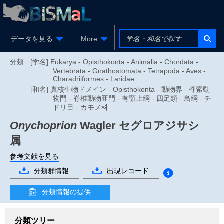
データを見る
More
分類 :
[学名] Eukarya - Opisthokonta - Animalia - Chordata -
Vertebrata - Gnathostomata - Tetrapoda - Aves -
Charadriiformes - Laridae
[和名] 真核生物ドメイン - Opisthokonta - 動物界 - 脊索動
物門 - 脊椎動物亜門 - 有顎上綱 - 四足類 - 鳥綱 - チ
ドリ目 - カモメ科
Onychoprion
Wagler
セグロアジサシ
属
参考文献を見る
分類群情報
出現レコード
分類情報の提供
分類ツリー