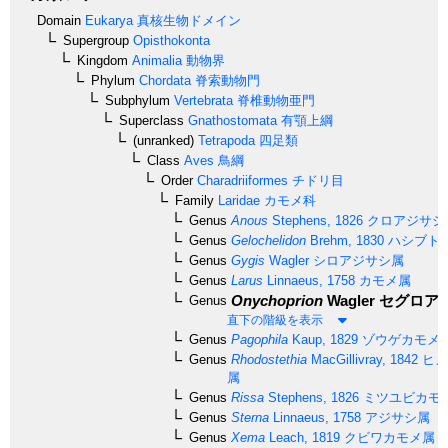
Domain
Eukarya
真核生物ドメイン
Supergroup
Opisthokonta
Kingdom
Animalia
動物界
Phylum
Chordata
脊索動物門
Subphylum
Vertebrata
脊椎動物亜門
Superclass
Gnathostomata
有顎上綱
(unranked)
Tetrapoda
四足類
Class
Aves
鳥綱
Order
Charadriiformes
チドリ目
Family
Laridae
カモメ科
Genus
Anous
Stephens, 1826
クロアジサシ
Genus
Gelochelidon
Brehm, 1830
ハシブト
Genus
Gygis
Wagler
シロアジサシ属
Genus
Larus
Linnaeus, 1758
カモメ属
Onychoprion
Wagler
セグロア
Genus
直下の階級を表示
Genus
Pagophila
Kaup, 1829
ゾウゲカモメ
Genus
Rhodostethia
MacGillivray, 1842
ヒメ
属
Genus
Rissa
Stephens, 1826
ミツユビカモ
Genus
Sterna
Linnaeus, 1758
アジサシ属
Genus
Xema
Leach, 1819
クビワカモメ属