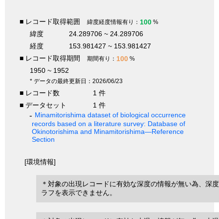
■ レコード取得範囲
100
緯度経度情報有り：
%
緯度
24.289706 ~ 24.289706
経度
153.981427 ~ 153.981427
■ レコード取得期間
100
期間有り：
%
1950 ~ 1952
* データの最終更新日：2026/06/23
■ レコード数
1 件
■ データセット
1 件
Minamitorishima dataset of biological occurrence
records based on a literature survey: Database of
Okinotorishima and Minamitorishima—Reference
Section
[環境情報]
＊対象の出現レコードに有効な深度の情報が無い為、深度
ラフを表示できません。