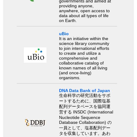
governments and aimed at
providing anyone,
anywhere, open access to
data about all types of life
on Earth.
uBio
It is an initiative within the
science library community
to join international efforts
to create and utilize a
comprehensive and
collaborative catalog of
known names of all living
(and once-living)
organisms.
DNA Data Bank of Japan
生命科学の研究活動をサポ
ートするために、国際塩基
配列データベースを協同運
営する INSDC (International
Nucleotide Sequence
Database Collaboration) の
一員として、塩基配列デー
タを収集しています。あわ