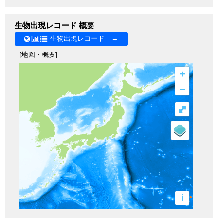
生物出現レコード 概要
生物出現レコード →
[地図・概要]
+
–
⤢
i