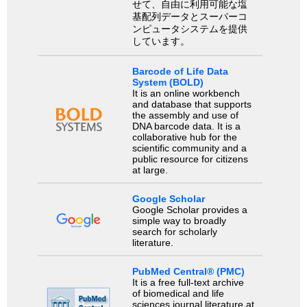
せて、自由に利用可能な塩
基配列データとスーパーコ
ンピュータシステムを提供
しています。
Barcode of Life Data
System (BOLD)
It is an online workbench
and database that supports
the assembly and use of
DNA barcode data. It is a
collaborative hub for the
scientific community and a
public resource for citizens
at large.
Google Scholar
Google Scholar provides a
simple way to broadly
search for scholarly
literature.
PubMed Central® (PMC)
It is a free full-text archive
of biomedical and life
sciences journal literature at