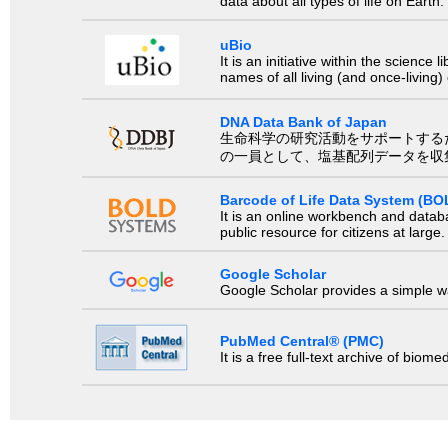
data about all types of life on Earth.
uBio
It is an initiative within the scienc
names of all living (and once-living
DNA Data Bank of Japan
生命科学の研究活動をサポートするために、国際塩基
の一員として、塩基配列データを収
Barcode of Life Data System (BO
It is an online workbench and datab
public resource for citizens at large.
Google Scholar
Google Scholar provides a simple way
PubMed Central® (PMC)
It is a free full-text archive of biom