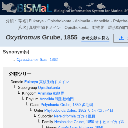
分類 :
[学名] Eukarya - Opisthokonta - Animalia - Annelida - Polychae
[和名] 真核生物ドメイン - Opisthokonta - 動物界 - 環形
Oxydromus
Grube, 1855
参考文献を見る
Synonym(s)
Ophiodromus
Sars, 1862
分類ツリー
Domain
Eukarya
真核生物ドメイン
Supergroup
Opisthokonta
Kingdom
Animalia
動物界
Phylum
Annelida
環形動物門
Class
Polychaeta
Grube, 1850
多毛綱
Order
Phyllodocida
Dales, 1962
サシバゴカイ目
Suborder
Nereidiformia
ゴカイ亜目
Family
Hesionidae
Grube, 1850
オトヒメゴカイ科
Genus
Amphiduros
Hartman, 1959