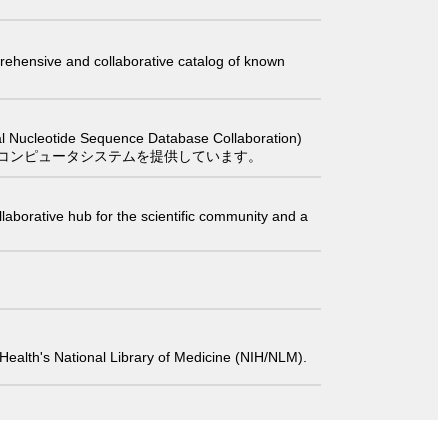
comprehensive and collaborative catalog of known
 Sequence Database Collaboration)
コンピュータシステムを提供しています。
laborative hub for the scientific community and a
 of Health's National Library of Medicine (NIH/NLM).