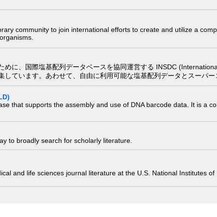
e library community to join international efforts to create and utilize a 
) organisms.
配列データベースを協同運営する INSDC (International Nucleotide
集しています。あわせて、自由に利用可能な塩基配列データとスーパー
LD)
ase that supports the assembly and use of DNA barcode data. It is a col
 to broadly search for scholarly literature.
edical and life sciences journal literature at the U.S. National Institutes