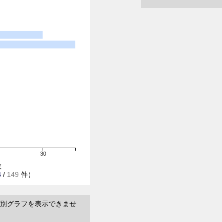
30
数
4
/
149
件）
別グラフを表示できませ