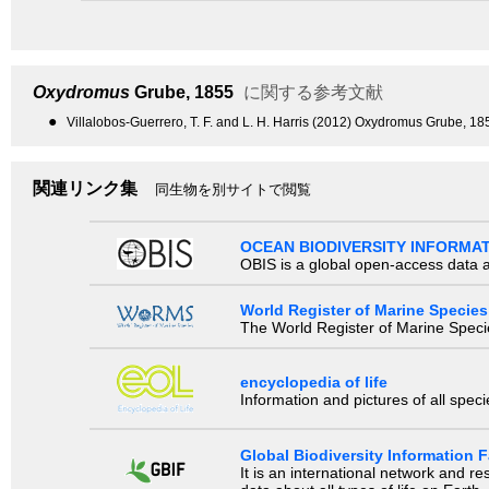
Oxydromus
Grube, 1855
に関する参考文献
●
Villalobos-Guerrero, T. F. and L. H. Harris (2012) Oxydromus Grube, 
関連リンク集
同生物を別サイトで閲覧
OCEAN BIODIVERSITY INFORMA
OBIS is a global open-access data a
World Register of Marine Species
The World Register of Marine Species
encyclopedia of life
Information and pictures of all spec
Global Biodiversity Information Fa
It is an international network and 