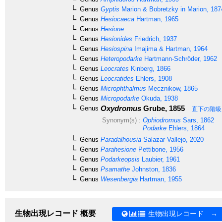
Genus
Gyptis
Marion & Bobretzky in Marion, 187
Genus
Hesiocaeca
Hartman, 1965
Genus
Hesione
Genus
Hesionides
Friedrich, 1937
Genus
Hesiospina
Imajima & Hartman, 1964
Genus
Heteropodarke
Hartmann-Schröder, 1962
Genus
Leocrates
Kinberg, 1866
Genus
Leocratides
Ehlers, 1908
Genus
Microphthalmus
Mecznikow, 1865
Genus
Micropodarke
Okuda, 1938
Oxydromus
Grube, 1855
Genus
直下の階級
Synonym(s) :
Ophiodromus
Sars, 1862
Podarke
Ehlers, 1864
Genus
Paradalhousia
Salazar-Vallejo, 2020
Genus
Parahesione
Pettibone, 1956
Genus
Podarkeopsis
Laubier, 1961
Genus
Psamathe
Johnston, 1836
Genus
Wesenbergia
Hartman, 1955
生物出現レコード 概要
生物出現レコード →