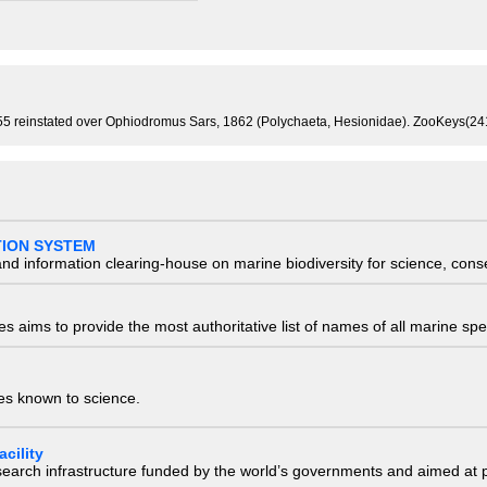
1855 reinstated over Ophiodromus Sars, 1862 (Polychaeta, Hesionidae). ZooKeys(24
TION SYSTEM
nd information clearing-house on marine biodiversity for science, con
 aims to provide the most authoritative list of names of all marine spec
ies known to science.
cility
research infrastructure funded by the world’s governments and aimed a