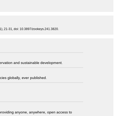
1), 21-31, doi: 10.3897/zookeys.241.3820.
servation and sustainable development.
ies globally, ever published.
t providing anyone, anywhere, open access to