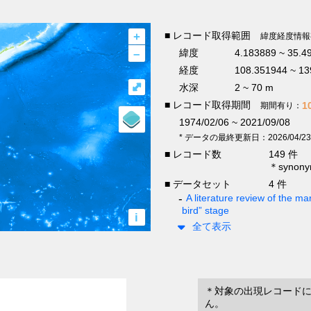
+
■ レコード取得範囲
緯度経度情報
–
緯度
4.183889 ~ 35.
経度
108.351944 ~ 13
⤢
水深
2 ~ 70 m
■ レコード取得期間
1
期間有り：
1974/02/06 ~ 2021/09/08
* データの最終更新日：2026/04/23
■ レコード数
149 件
＊syno
■ データセット
4 件
A literature review of the mar
bird” stage
i
全て表示
＊対象の出現レコード
ん。