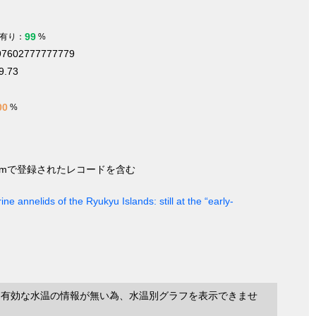
99
有り：
%
497602777777779
9.73
00
%
nymで登録されたレコードを含む
ine annelids of the Ryukyu Islands: still at the “early-
に有効な水温の情報が無い為、水温別グラフを表示できませ