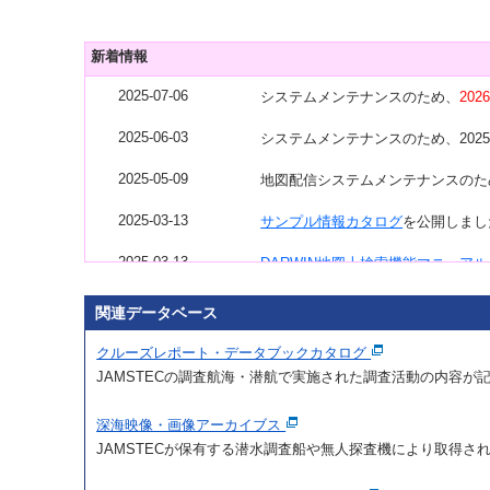
新着情報
2025-07-06
システムメンテナンスのため、
202
2025-06-03
システムメンテナンスのため、2025年
2025-05-09
地図配信システムメンテナンスのため、
2025-03-13
サンプル情報カタログ
を公開しまし
2025-03-13
DARWIN地図上検索機能マニュアル
2025-02-25
サーバメンテナンス日を変更いたします。
関連データベース
2025-02-12
サーバメンテナンスのため、2025年0
クルーズレポート・データブックカタログ
JAMSTECの調査航海・潜航で実施された調査活動の内容
2025-02-07
ネットワークメンテナンスのため、202
止します。
深海映像・画像アーカイブス
2025-01-15
JAMSTECが保有する潜水調査船や無人探査機により取得さ
地図上から「範囲を指定したデータ
2024-12-16