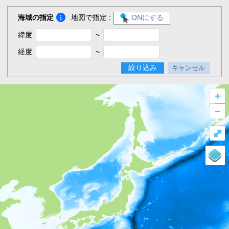
海域の指定
地図で指定 :
ONにする
緯度
~
経度
~
絞り込み
キャンセル
+
–
⤢