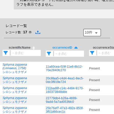
ラフを表示できません。
レコード一覧
17
10件
レコード数 :
件
scientificName
occurrenceSt
occurrenceID
Sphyrna zygaena
11a60cea-f19f-11e6-8b12-
(Linnaeus, 1758)
Present
70e2840fc270
シロシュモクザメ
Sphyrna zygaena
20c8faa5-c4d4-4ea1-8ec5-
Present
シロシュモクザメ
0dc3f919e724
Sphyrna zygaena
211bad8f-c14c-4484-9170-
Present
シロシュモクザメ
160373848dde
Sphyrna zygaena
22779db4-b26a-4699-
Present
シロシュモクザメ
9add-5a7ad053fdc0
Sphyrna zygaena
25b76ef7-47a3-492e-853f-
Present
シロシュモクザメ
3f51d66cec1c