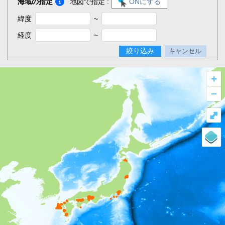
海域の指定
地図で指定 :
ONにする
緯度
~
経度
~
絞り込み
キャンセル
+
–
⤢