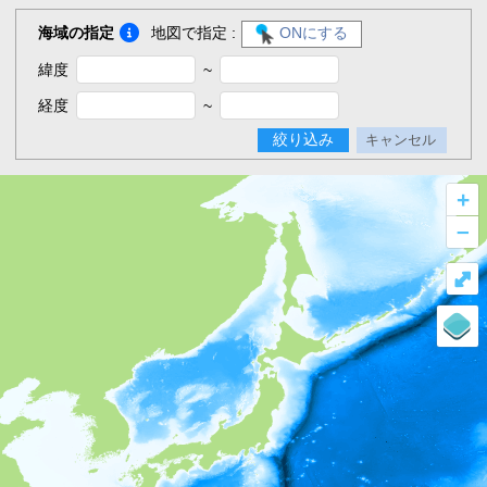
海域の指定
地図で指定 :
ONにする
緯度
~
経度
~
絞り込み
キャンセル
+
–
⤢