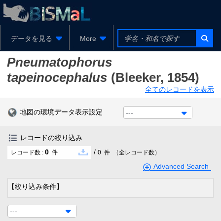
データを見る
More
Pneumatophorus
tapeinocephalus
(Bleeker, 1854)
全てのレコードを表示
地図の環境データ表示設定
---
レコードの絞り込み
0
/
レコード数 :
件
0
件
（全レコード数）
Advanced Search
【絞り込み条件】
---