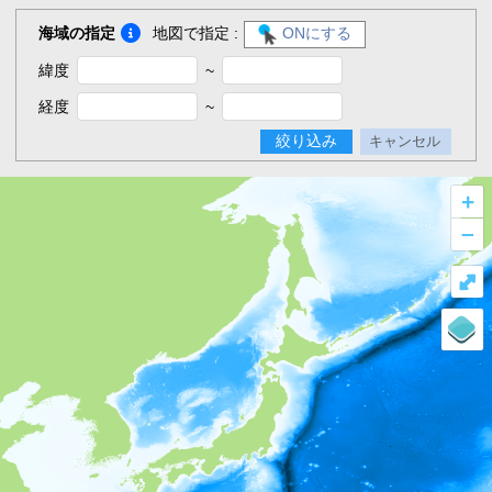
海域の指定
地図で指定 :
ONにする
緯度
~
経度
~
絞り込み
キャンセル
+
–
⤢