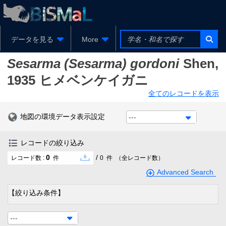
データを見る
More
Sesarma (Sesarma) gordoni
Shen,
1935
ヒメベンケイガニ
全てのレコードを表示
地図の環境データ表示設定
---
レコードの絞り込み
0
/
レコード数 :
件
0
件
（全レコード数）
Advanced Search
【絞り込み条件】
---