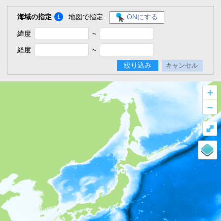
海域の指定
地図で指定 :
ONにする
緯度
~
経度
~
絞り込み
キャンセル
+
–
⤢