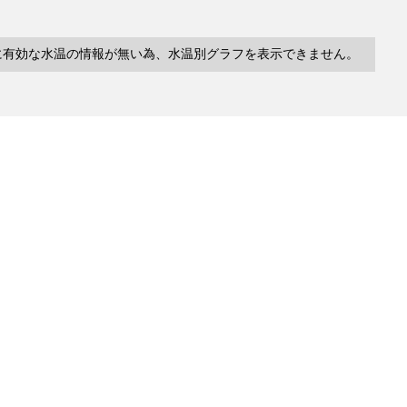
に有効な水温の情報が無い為、水温別グラフを表示できません。
10件
塩分
深度
水温
緯度/
～
～
～
経度
検索