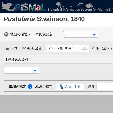
Pustularia
Swainson, 1840
地図の環境データ表示設定
---
レコードの絞り込み
0
/
レコード数 :
件
0
件
（全レコ
【絞り込み条件】
---
海域の指定
地図で指定 :
ONにする
緯度