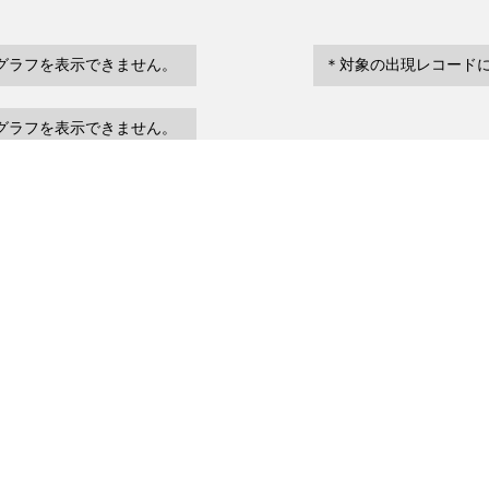
グラフを表示できません。
＊対象の出現レコード
グラフを表示できません。
eventDate
場所など
urrenceStatus
～