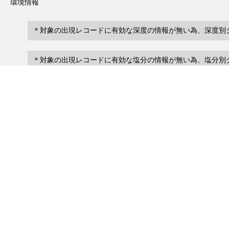
環境情報
＊対象の出現レコードに有効な深度の情報が無い為、深度別
＊対象の出現レコードに有効な塩分の情報が無い為、塩分別
レコード一覧
0
レコード数 :
件
scientificName
occ
occurrenceID
No search records.