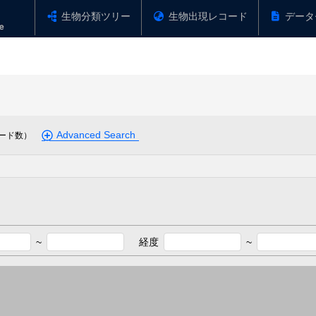
生物分類ツリー
生物出現レコード
データ
Advanced Search
ード数）
~
経度
~