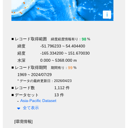
i
■ レコード取得範囲
98
緯度経度情報有り：
%
緯度
-51.796233 ~ 54.404400
経度
-165.334200 ~ 151.670030
水深
0.000 ~ 5368.000 m
■ レコード取得期間
99
期間有り：
%
1969 ~ 2024/07/29
* データの最終更新日：2026/04/23
■ レコード数
1,112 件
■ データセット
13 件
Asia-Pacific Dataset
全て表示
[環境情報]