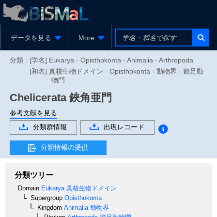
データを見る
More
分類 :
[学名] Eukarya - Opisthokonta - Animalia - Arthropoda
[和名] 真核生物ドメイン - Opisthokonta - 動物界 - 節足動
物門
Chelicerata
鋏角亜門
参考文献を見る
分類群情報
出現レコード
分類情報の提供
分類ツリー
Domain
Eukarya
真核生物ドメイン
Supergroup
Opisthokonta
Kingdom
Animalia
動物界