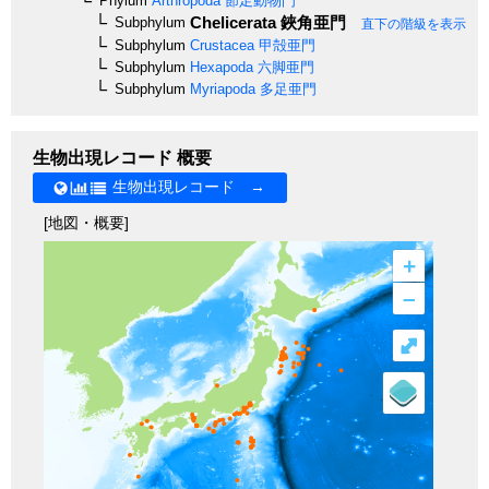
Phylum
Arthropoda
節足動物門
Chelicerata
鋏角亜門
Subphylum
直下の階級を表示
Subphylum
Crustacea
甲殻亜門
Subphylum
Hexapoda
六脚亜門
Subphylum
Myriapoda
多足亜門
生物出現レコード 概要
生物出現レコード →
[地図・概要]
+
–
⤢