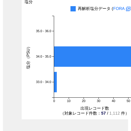
塩分
再解析塩分データ (
FORA
35.0 - 36.0
塩分（PSU）
34.0 - 35.0
33.0 - 34.0
0
10
20
30
40
50
出現レコード数
（対象レコード件数：
57
/
1,112
件）