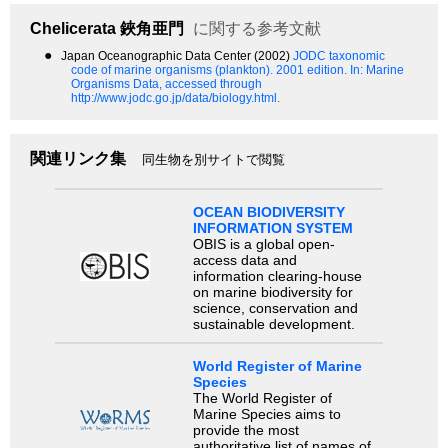
Chelicerata
鋏角亜門
に関する参考文献
●
Japan Oceanographic Data Center (2002)
JODC taxonomic
code of marine organisms (plankton). 2001 edition.
In: Marine
Organisms Data, accessed through
http://www.jodc.go.jp/data/biology.html.
関連リンク集
同生物を別サイトで閲覧
OCEAN BIODIVERSITY
INFORMATION SYSTEM
OBIS is a global open-
access data and
information clearing-house
on marine biodiversity for
science, conservation and
sustainable development.
World Register of Marine
Species
The World Register of
Marine Species aims to
provide the most
authoritative list of names of