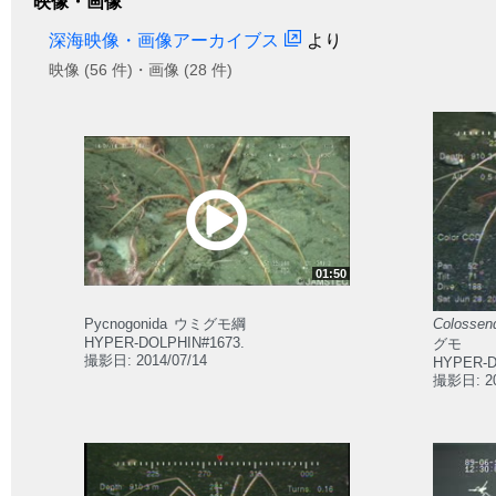
映像・画像
深海映像・画像アーカイブス
より
映像 (56 件)・画像 (28 件)
01:50
Pycnogonida
ウミグモ綱
Colossen
HYPER-DOLPHIN#1673.
グモ
撮影日: 2014/07/14
HYPER-D
撮影日: 20