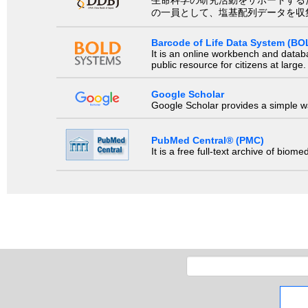
生命科学の研究活動をサポートするために、国際塩基
の一員として、塩基配列データを収
Barcode of Life Data System (BO
It is an online workbench and datab
public resource for citizens at large.
Google Scholar
Google Scholar provides a simple way
PubMed Central® (PMC)
It is a free full-text archive of biom