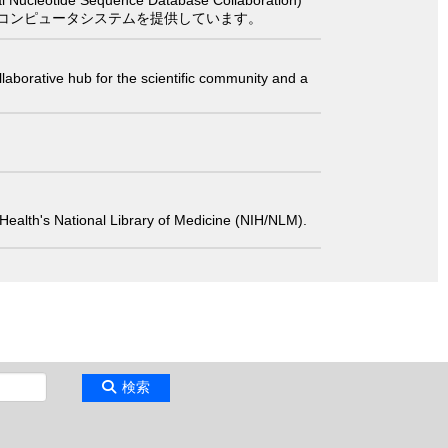
 Sequence Database Collaboration)
コンピュータシステムを提供しています。
laborative hub for the scientific community and a
 of Health's National Library of Medicine (NIH/NLM).
検索