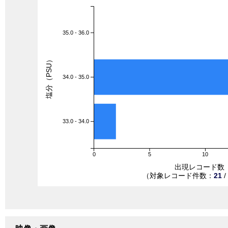
35.0 - 36.0
塩分（PSU）
34.0 - 35.0
33.0 - 34.0
0
5
10
出現レコード数
（対象レコード件数：
21
/