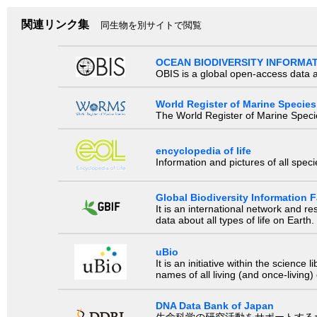
関連リンク集
同生物を別サイトで閲覧
OCEAN BIODIVERSITY INFORMA
OBIS is a global open-access data a
World Register of Marine Species
The World Register of Marine Species
encyclopedia of life
Information and pictures of all spec
Global Biodiversity Information Fa
It is an international network and 
data about all types of life on Earth.
uBio
It is an initiative within the scienc
names of all living (and once-living
DNA Data Bank of Japan