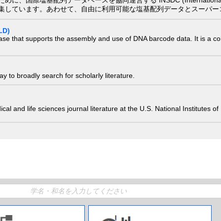
配列データベースを協同運営する INSDC (International Nucleotide
集しています。あわせて、自由に利用可能な塩基配列データとスーパー
LD)
ase that supports the assembly and use of DNA barcode data. It is a col
 to broadly search for scholarly literature.
edical and life sciences journal literature at the U.S. National Institutes