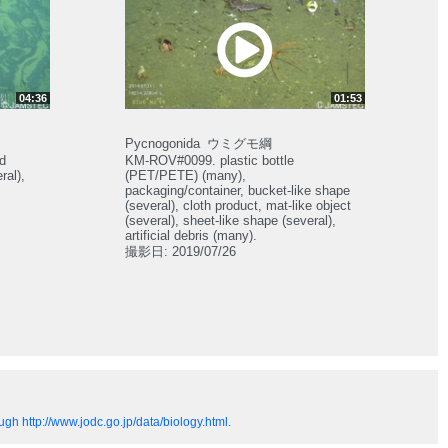
01:53
04:36
Pycnogonida
ウミグモ綱
d
KM-ROV#0099. plastic bottle
ral),
(PET/PETE) (many),
packaging/container, bucket-like shape
(several), cloth product, mat-like object
(several), sheet-like shape (several),
artificial debris (many).
撮影日: 2019/07/26
gh http://www.jodc.go.jp/data/biology.html.