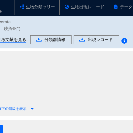
生物分類ツリー
生物出現レコード
データ
cerata
門 - 鋏角亜門
参考文献を見る
分類群情報
出現レコード
直下の階級を表示