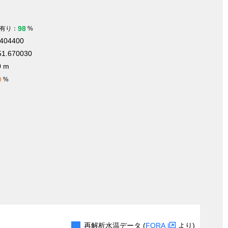
98
有り：
%
.404400
51.670030
0 m
9
%
再解析水温データ (
FORA
より)