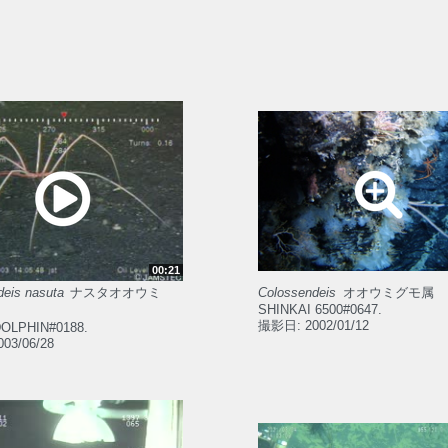
00:21
deis nasuta
ナスタオオウミ
Colossendeis
オオウミグモ属
SHINKAI 6500#0647.
撮影日: 2002/01/12
OLPHIN#0188.
03/06/28