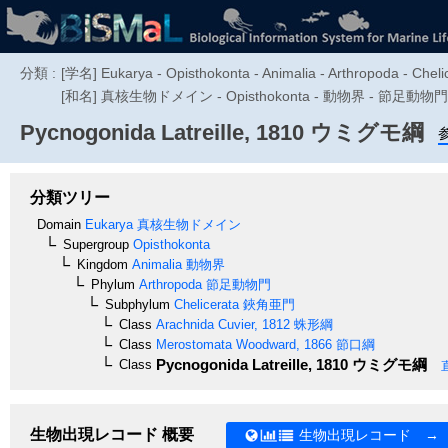
分類 :
[学名] Eukarya - Opisthokonta - Animalia - Arthropoda - Cheli
[和名] 真核生物ドメイン - Opisthokonta - 動物界 - 節足動物
Pycnogonida
Latreille, 1810
ウミグモ綱
分類ツリー
Domain
Eukarya
真核生物ドメイン
Supergroup
Opisthokonta
Kingdom
Animalia
動物界
Phylum
Arthropoda
節足動物門
Subphylum
Chelicerata
鋏角亜門
Class
Arachnida
Cuvier, 1812
蛛形綱
Class
Merostomata
Woodward, 1866
節口綱
Pycnogonida
Latreille, 1810
ウミグモ綱
Class
生物出現レコード 概要
生物出現レコード →