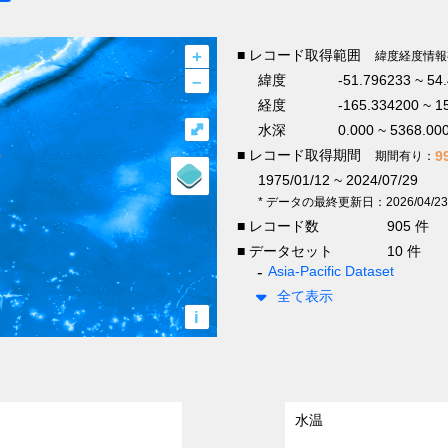
+
■ レコード取得範囲
緯度経度情報
–
緯度
-51.796233 ~ 54
経度
-165.334200 ~ 1
⤢
水深
0.000 ~ 5368.00
■ レコード取得期間
9
期間有り：
1975/01/12 ~ 2024/07/29
* データの最終更新日：2026/04/23
■ レコード数
905 件
■ データセット
10 件
Asia-Pacific Dataset
全て表示
i
水温