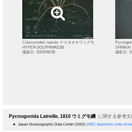
Colossendeis nasuta
ナスタオオウミグモ
Pycnogon
HYPER-DOLPHIN#0188.
SHINKAI 
撮影日: 2003/06/28
撮影日: 19
Pycnogonida
Latreille, 1810
ウミグモ綱
に関する参考文
●
Japan Oceanographic Data Center (2002)
JODC taxonomic code of mar