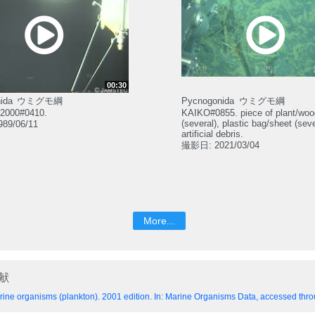
00:30
ida
ウミグモ綱
Pycnogonida
ウミグモ綱
2000#0410.
KAIKO#0855. piece of plant/woo
(several), plastic bag/sheet (seve
89/06/11
artificial debris.
撮影日: 2021/03/04
More...
献
ine organisms (plankton). 2001 edition.
In: Marine Organisms Data, accessed throu