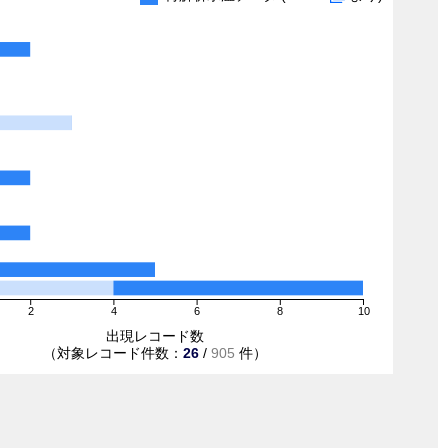
2
4
6
8
10
出現レコード数
（対象レコード件数：
26
/
905
件）