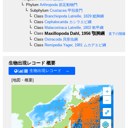
Phylum
Arthropoda
節足動物門
Subphylum
Crustacea
甲殻亜門
Class
Branchiopoda
Latreille, 1829
鰓脚綱
Class
Cephalocarida
カシラエビ綱
Class
Malacostraca
Latreille, 1802
軟甲綱
Maxillopoda
Dahl, 1956
顎脚綱
Class
直下の階級
Class
Ostracoda
貝形虫綱
Class
Remipedia
Yager, 1981
ムカデエビ綱
生物出現レコード 概要
生物出現レコード →
[地図・概要]
+
–
⤢