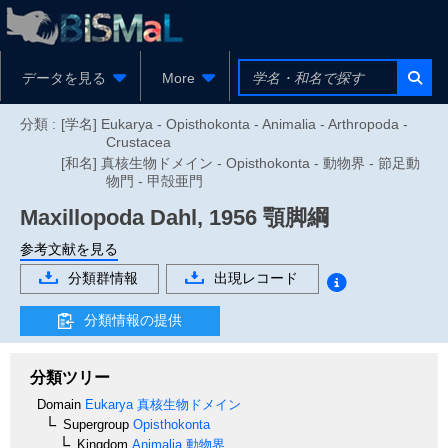
データを見る
More
分類 :
[学名] Eukarya - Opisthokonta - Animalia - Arthropoda -
Crustacea
[和名] 真核生物ドメイン - Opisthokonta - 動物界 - 節足動
物門 - 甲殻亜門
Maxillopoda
Dahl, 1956
顎脚綱
参考文献を見る
分類群情報
出現レコード
分類情報の提供
分類ツリー
Domain
Eukarya
真核生物ドメイン
Supergroup
Opisthokonta
Kingdom
Animalia
動物界