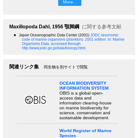
More...
Maxillopoda
Dahl, 1956
顎脚綱
に関する参考文献
●
Japan Oceanographic Data Center (2002)
JODC taxonomic
code of marine organisms (plankton). 2001 edition.
In: Marine
Organisms Data, accessed through
http://www.jodc.go.jp/data/biology.html.
関連リンク集
同生物を別サイトで閲覧
OCEAN BIODIVERSITY
INFORMATION SYSTEM
OBIS is a global open-
access data and
information clearing-house
on marine biodiversity for
science, conservation and
sustainable development.
World Register of Marine
Species