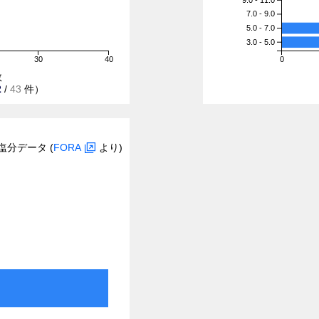
7.0 - 9.0
5.0 - 7.0
3.0 - 5.0
30
40
0
数
2
/
43
件）
塩分データ (
FORA
より)