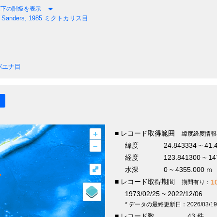
直下の階級を表示
& Sanders, 1985
ミクトカリス目
バエナ目
+
■ レコード取得範囲
緯度経度情報
–
緯度
24.843334 ~ 41.
経度
123.841300 ~ 14
⤢
水深
0 ~ 4355.000 m
■ レコード取得期間
1
期間有り：
1973/02/25 ~ 2022/12/06
* データの最終更新日：2026/03/19
■ レコード数
43 件