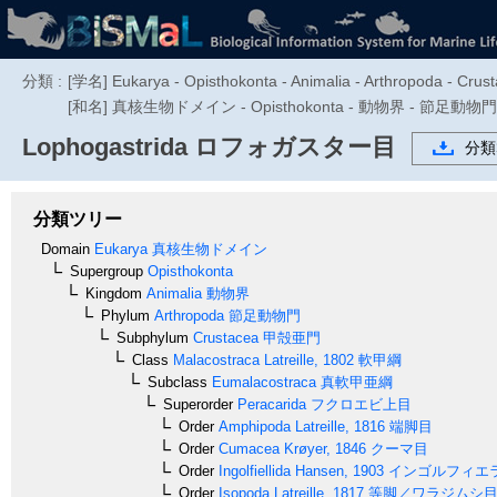
分類 :
[学名] Eukarya - Opisthokonta - Animalia - Arthropoda - Crus
[和名] 真核生物ドメイン - Opisthokonta - 動物界 - 節足動
Lophogastrida
ロフォガスター目
分類
分類ツリー
Domain
Eukarya
真核生物ドメイン
Supergroup
Opisthokonta
Kingdom
Animalia
動物界
Phylum
Arthropoda
節足動物門
Subphylum
Crustacea
甲殻亜門
Class
Malacostraca
Latreille, 1802
軟甲綱
Subclass
Eumalacostraca
真軟甲亜綱
Superorder
Peracarida
フクロエビ上目
Order
Amphipoda
Latreille, 1816
端脚目
Order
Cumacea
Krøyer, 1846
クーマ目
Order
Ingolfiellida
Hansen, 1903
インゴルフィエ
Order
Isopoda
Latreille, 1817
等脚／ワラジムシ