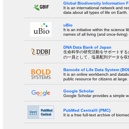
Global Biodiversity Information Fa
It is an international network and 
data about all types of life on Earth.
uBio
It is an initiative within the scienc
names of all living (and once-living
DNA Data Bank of Japan
生命科学の研究活動をサポートするために、国際塩基
の一員として、塩基配列データを収
Barcode of Life Data System (BO
It is an online workbench and datab
public resource for citizens at large.
Google Scholar
Google Scholar provides a simple way
PubMed Central® (PMC)
It is a free full-text archive of biom