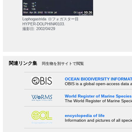
00:36
Lophogastrida
ロフォガスター目
HYPER-DOLPHIN#0103.
撮影日: 2002/04/29
関連リンク集
同生物を別サイトで閲覧
OCEAN BIODIVERSITY INFORMA
OBIS is a global open-access data a
World Register of Marine Species
The World Register of Marine Species
encyclopedia of life
Information and pictures of all spec