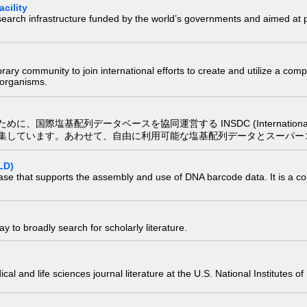
cility
research infrastructure funded by the world’s governments and aimed a
e library community to join international efforts to create and utilize a 
) organisms.
配列データベースを協同運営する INSDC (International Nucleotide
集しています。あわせて、自由に利用可能な塩基配列データとスーパー
LD)
ase that supports the assembly and use of DNA barcode data. It is a col
 to broadly search for scholarly literature.
edical and life sciences journal literature at the U.S. National Institutes