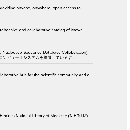
t providing anyone, anywhere, open access to
comprehensive and collaborative catalog of known
 Sequence Database Collaboration)
コンピュータシステムを提供しています。
laborative hub for the scientific community and a
 of Health's National Library of Medicine (NIH/NLM).