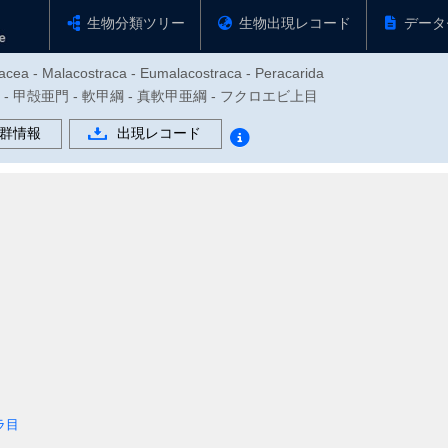
生物分類ツリー
生物出現レコード
データ
tacea - Malacostraca - Eumalacostraca - Peracarida
物門 - 甲殻亜門 - 軟甲綱 - 真軟甲亜綱 - フクロエビ上目
群情報
出現レコード
ラ目
目