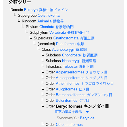
分類ツリー
Domain
Eukarya
真核生物ドメイン
Supergroup
Opisthokonta
Kingdom
Animalia
動物界
Phylum
Chordata
脊索動物門
Subphylum
Vertebrata
脊椎動物亜門
Superclass
Gnathostomata
有顎上綱
(unranked)
Pisciformes
魚類
Class
Actinopterygii
条鰭綱
Subclass
Chondrostei
軟質亜綱
Subclass
Neopterygii
新鰭亜綱
Infraclass
Teleostei
真骨下綱
Order
Acipenseriformes
チョウザメ目
Order
Ateleopodiformes
シャチブリ目
Order
Atheriniformes
トウゴロウイワシ目
Order
Aulopiformes
ヒメ目
Order
Batrachoidiformes
ガマアンコウ目
Order
Beloniformes
ダツ目
Beryciformes
キンメダイ目
Order
直下の階級を表示
Synonym(s) :
Berycida
Order
Cetomimiformes