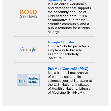
System (BOLD)
It is an online workbench
and database that supports
the assembly and use of
DNA barcode data. It is a
collaborative hub for the
scientific community and a
public resource for citizens
at large.
Google Scholar
Google Scholar provides a
simple way to broadly
search for scholarly
literature.
PubMed Central® (PMC)
It is a free full-text archive
of biomedical and life
sciences journal literature at
the U.S. National Institutes
of Health's National Library
of Medicine (NIH/NLM).