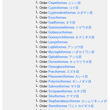
Order
Clupeiformes
ニシン目
Order
Cypriniformes
コイ目
Order
Cyprinodontiformes
カダヤシ目
Order
Esociformes
Order
Gadiformes
タラ目
Order
Gasterosteiformes
トゲウオ目
Order
Gobiesociformes
Order
Gonorynchiformes
ネズミギス目
Order
Lampriformes
Order
Lophiiformes
アンコウ目
Order
Myctophiformes
ハダカイワシ目
Order
Ophidiiformes
アシロ目
Order
Osmeriformes
キュウリウオ目
Order
Osteoglossiformes
Order
Perciformes
スズキ目
Order
Pleuronectiformes
カレイ目
Order
Polymixiiformes
ギンメダイ目
Order
Salmoniformes
サケ目
Order
Scorpaeniformes
カサゴ目
Order
Siluriformes
ナマズ目
Order
Stephanoberyciformes
カンムリキンメダイ
Order
Stomiiformes
ワニトカゲギス目