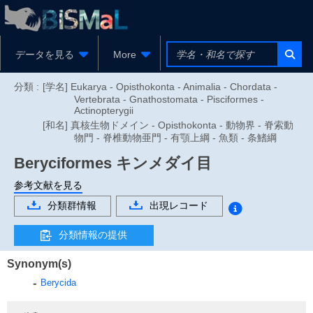
データを見る
More
分類 :
[学名] Eukarya - Opisthokonta - Animalia - Chordata -
Vertebrata - Gnathostomata - Pisciformes -
Actinopterygii
[和名] 真核生物ドメイン - Opisthokonta - 動物界 - 脊索動
物門 - 脊椎動物亜門 - 有顎上綱 - 魚類 - 条鰭綱
Beryciformes
キンメダイ目
参考文献を見る
分類群情報
出現レコード
分類情報の提供
Synonym(s)
Berycida