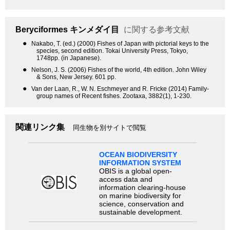
Beryciformes
キンメダイ目
に関する参考文献
●
Nakabo, T. (ed.) (2000) Fishes of Japan with pictorial keys to the
species, second edition. Tokai University Press, Tokyo,
1748pp. (in Japanese).
●
Nelson, J. S. (2006) Fishes of the world, 4th edition. John Wiley
& Sons, New Jersey. 601 pp.
●
Van der Laan, R., W. N. Eschmeyer and R. Fricke (2014) Family-
group names of Recent fishes. Zootaxa, 3882(1), 1-230.
関連リンク集
同生物を別サイトで閲覧
OCEAN BIODIVERSITY
INFORMATION SYSTEM
OBIS is a global open-
access data and
information clearing-house
on marine biodiversity for
science, conservation and
sustainable development.