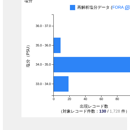
塩分
再解析塩分データ (
FORA
36.0 - 37.0
塩分（PSU）
35.0 - 36.0
34.0 - 35.0
33.0 - 34.0
0
20
40
60
80
出現レコード数
（対象レコード件数：
130
/
1,728
件）