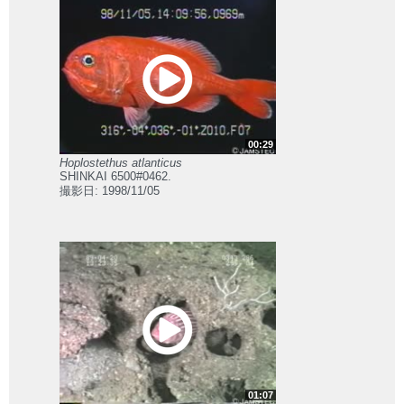
00:29
Hoplostethus atlanticus
SHINKAI 6500#0462.
撮影日: 1998/11/05
01:07