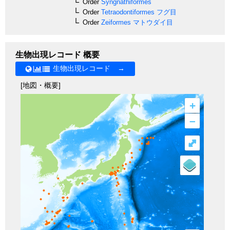
Order
Syngnathiformes
Order
Tetraodontiformes
フグ目
Order
Zeiformes
マトウダイ目
生物出現レコード 概要
生物出現レコード →
[地図・概要]
+
–
⤢