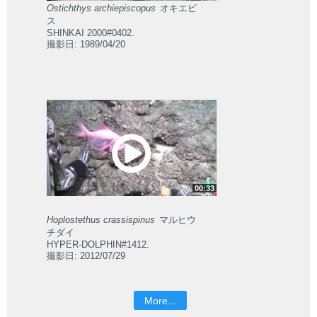
Ostichthys archiepiscopus
オキエビ
ス
SHINKAI 2000#0402.
撮影日: 1989/04/20
00:33
Hoplostethus crassispinus
マルヒウ
チダイ
HYPER-DOLPHIN#1412.
撮影日: 2012/07/29
More...