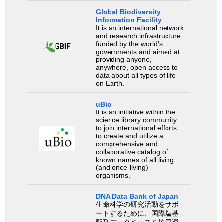
Global Biodiversity
Information Facility
It is an international network
and research infrastructure
funded by the world’s
governments and aimed at
providing anyone,
anywhere, open access to
data about all types of life
on Earth.
uBio
It is an initiative within the
science library community
to join international efforts
to create and utilize a
comprehensive and
collaborative catalog of
known names of all living
(and once-living)
organisms.
DNA Data Bank of Japan
生命科学の研究活動をサポ
ートするために、国際塩基