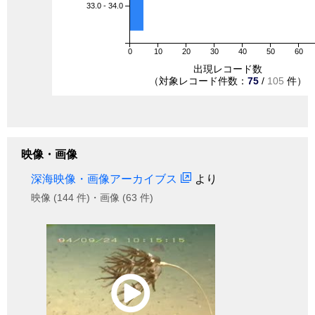
33.0 - 34.0
0
10
20
30
40
50
60
出現レコード数
（対象レコード件数：
75
/
105
件）
映像・画像
深海映像・画像アーカイブス
より
映像 (144 件)・画像 (63 件)