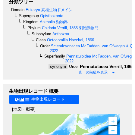
分類ツリー
Domain
Eukarya
真核生物ドメイン
Supergroup
Opisthokonta
Kingdom
Animalia
動物界
Phylum
Cnidaria
Verrill, 1865
刺胞動物門
Subphylum
Anthozoa
Class
Octocorallia
Haeckel, 1866
Order
Scleralcyonacea
McFadden, van Ofwegen & Quat
2022
Superfamily
Pennatuloidea
McFadden, van Ofwegen 
2022
Pennatulacea
Verrill, 1865
synonym
Order
直下の階級を表示
生物出現レコード 概要
生物出現レコード →
[地図・概要]
+
–