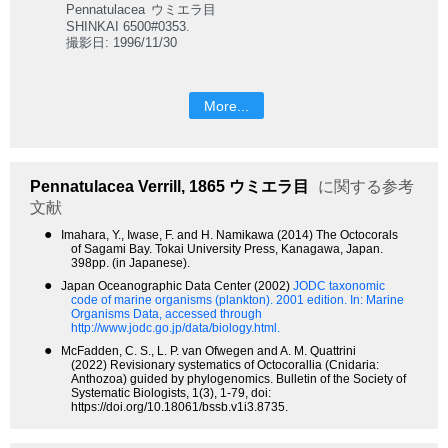
Pennatulacea
ウミエラ目
SHINKAI 6500#0353.
撮影日: 1996/11/30
More...
Pennatulacea
Verrill, 1865
ウミエラ目
に関する参考
文献
●
Imahara, Y., Iwase, F. and H. Namikawa (2014) The Octocorals
of Sagami Bay. Tokai University Press, Kanagawa, Japan.
398pp. (in Japanese).
●
Japan Oceanographic Data Center (2002)
JODC taxonomic
code of marine organisms (plankton). 2001 edition.
In: Marine
Organisms Data, accessed through
http://www.jodc.go.jp/data/biology.html.
●
McFadden, C. S., L. P. van Ofwegen and A. M. Quattrini
(2022) Revisionary systematics of Octocorallia (Cnidaria:
Anthozoa) guided by phylogenomics. Bulletin of the Society of
Systematic Biologists, 1(3), 1-79, doi:
https://doi.org/10.18061/bssb.v1i3.8735.