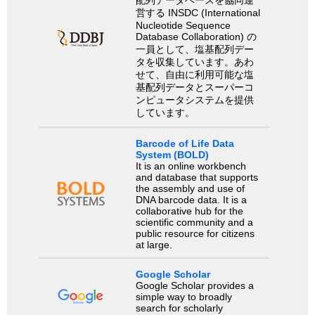
配列データベースを協同運
営する INSDC (International
Nucleotide Sequence
Database Collaboration) の
一員として、塩基配列デー
タを収集しています。あわ
せて、自由に利用可能な塩
基配列データとスーパーコ
ンピュータシステムを提供
しています。
Barcode of Life Data
System (BOLD)
It is an online workbench
and database that supports
the assembly and use of
DNA barcode data. It is a
collaborative hub for the
scientific community and a
public resource for citizens
at large.
Google Scholar
Google Scholar provides a
simple way to broadly
search for scholarly