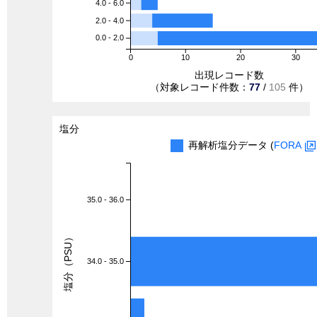
4.0 - 6.0
2.0 - 4.0
0.0 - 2.0
0
10
20
30
出現レコード数
（対象レコード件数：
77
/
105
件）
塩分
再解析塩分データ (
FORA
35.0 - 36.0
塩分（PSU）
34.0 - 35.0